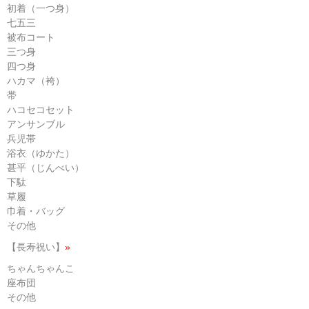
初着（一つ身）
七五三
被布コート
三つ身
四つ身
ハカマ（袴）
帯
ハコセコセット
アンサンブル
兵児帯
浴衣（ゆかた）
甚平（じんべい）
下駄
草履
巾着・バッグ
その他
【長寿祝い】
»
ちゃんちゃんこ
座布団
その他