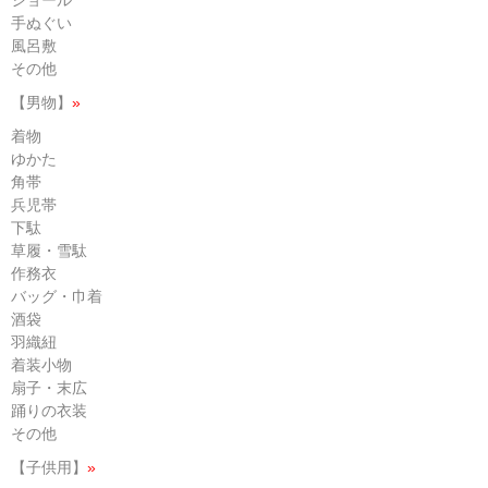
ショール
手ぬぐい
風呂敷
その他
【男物】
»
着物
ゆかた
角帯
兵児帯
下駄
草履・雪駄
作務衣
バッグ・巾着
酒袋
羽織紐
着装小物
扇子・末広
踊りの衣装
その他
【子供用】
»