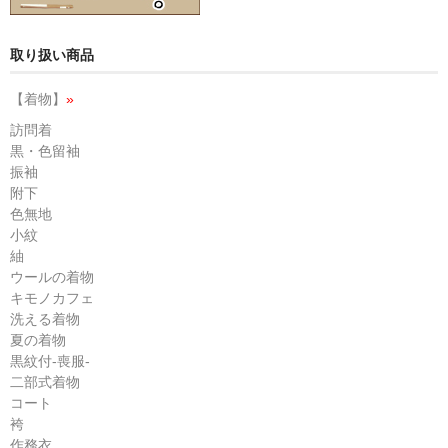
取り扱い商品
【着物】
»
訪問着
黒・色留袖
振袖
附下
色無地
小紋
紬
ウールの着物
キモノカフェ
洗える着物
夏の着物
黒紋付-喪服-
二部式着物
コート
袴
作務衣