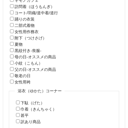
キモノカフェ
訪問着（ほうもんぎ）
コート/羽織/道中着/道行
踊りの衣装
二部式着物
女性用作務衣
附下（つけさげ）
夏物
黒紋付き-喪服-
母の日-オススメの商品
小紋（こもん）
父の日-オススメの商品
敬老の日
女性用袴
浴衣（ゆかた）コーナー
下駄（げた）
巾着（きんちゃく）
甚平
訳あり商品