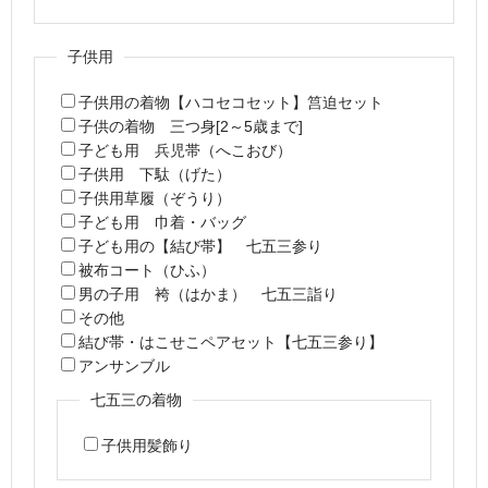
子供用
子供用の着物【ハコセコセット】筥迫セット
子供の着物 三つ身[2～5歳まで]
子ども用 兵児帯（へこおび）
子供用 下駄（げた）
子供用草履（ぞうり）
子ども用 巾着・バッグ
子ども用の【結び帯】 七五三参り
被布コート（ひふ）
男の子用 袴（はかま） 七五三詣り
その他
結び帯・はこせこペアセット【七五三参り】
アンサンブル
七五三の着物
子供用髪飾り