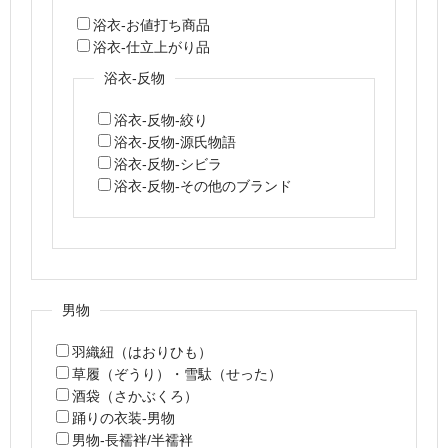
浴衣-お値打ち商品
浴衣-仕立上がり品
浴衣-反物
浴衣-反物-絞り
浴衣-反物-源氏物語
浴衣-反物-シビラ
浴衣-反物-その他のブランド
男物
羽織紐（はおりひも）
草履（ぞうり）・雪駄（せった）
酒袋（さかぶくろ）
踊りの衣装-男物
男物-長襦袢/半襦袢