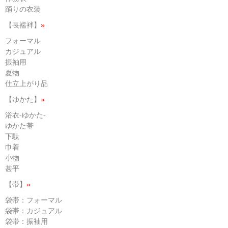
踊りの衣装
【長襦袢】
»
フォーマル
カジュアル
振袖用
夏物
仕立上がり品
【ゆかた】
»
浴衣-ゆかた-
ゆかた帯
下駄
巾着
小物
甚平
【帯】
»
袋帯：フォーマル
袋帯：カジュアル
袋帯：振袖用