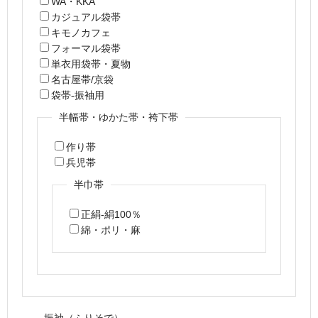
WA・KKA
カジュアル袋帯
キモノカフェ
フォーマル袋帯
単衣用袋帯・夏物
名古屋帯/京袋
袋帯-振袖用
半幅帯・ゆかた帯・袴下帯
作り帯
兵児帯
半巾帯
正絹-絹100％
綿・ポリ・麻
振袖（ふりそで）