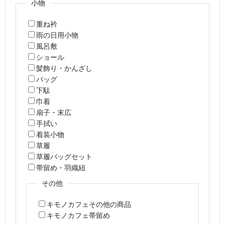
小物
重ね衿
雨の日用小物
風呂敷
ショール
髪飾り・かんざし
バッグ
下駄
巾着
扇子・末広
手拭い
着装小物
草履
草履バッグセット
帯留め・羽織紐
その他
キモノカフェその他の商品
キモノカフェ帯留め