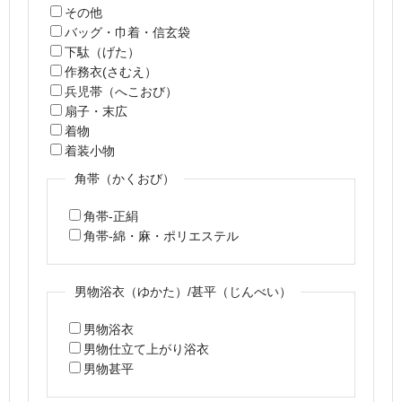
その他
バッグ・巾着・信玄袋
下駄（げた）
作務衣(さむえ）
兵児帯（へこおび）
扇子・末広
着物
着装小物
角帯（かくおび）
角帯-正絹
角帯-綿・麻・ポリエステル
男物浴衣（ゆかた）/甚平（じんべい）
男物浴衣
男物仕立て上がり浴衣
男物甚平