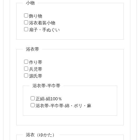
小物
飾り物
浴衣着装小物
扇子・手ぬぐい
浴衣帯
作り帯
兵児帯
源氏帯
浴衣帯-半巾帯
正絹-絹100％
浴衣帯-半巾帯-綿・ポリ・麻
浴衣（ゆかた）