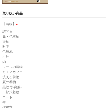
取り扱い商品
【着物】
»
訪問着
黒・色留袖
振袖
附下
色無地
小紋
紬
ウールの着物
キモノカフェ
洗える着物
夏の着物
黒紋付-喪服-
二部式着物
コート
袴
作務衣