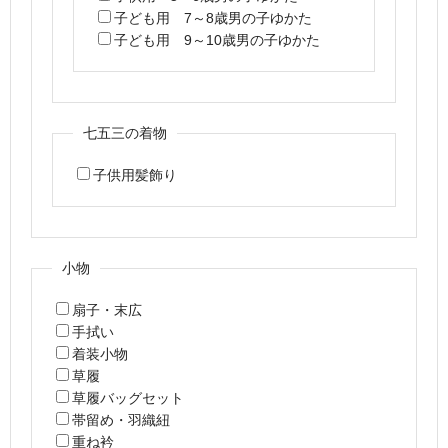
子ども用 7～8歳男の子ゆかた
子ども用 9～10歳男の子ゆかた
七五三の着物
子供用髪飾り
小物
扇子・末広
手拭い
着装小物
草履
草履バッグセット
帯留め・羽織紐
重ね衿