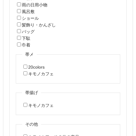
雨の日用小物
風呂敷
ショール
髪飾り・かんざし
バッグ
下駄
巾着
帯メ
20colors
キモノカフェ
帯揚げ
キモノカフェ
その他