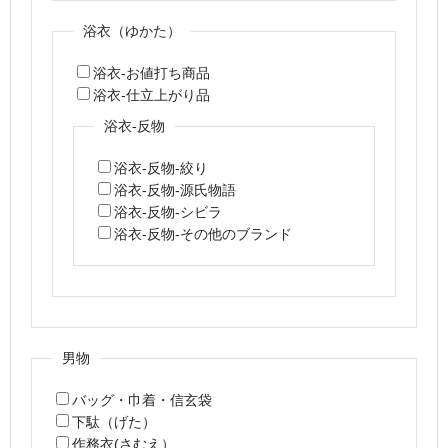
浴衣（ゆかた）
浴衣-お値打ち商品
浴衣-仕立上がり品
浴衣-反物
浴衣-反物-絞り
浴衣-反物-源氏物語
浴衣-反物-シビラ
浴衣-反物-その他のブランド
男物
バッグ・巾着・信玄袋
下駄（げた）
作務衣(さむえ）