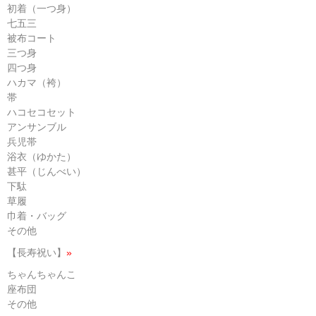
初着（一つ身）
七五三
被布コート
三つ身
四つ身
ハカマ（袴）
帯
ハコセコセット
アンサンブル
兵児帯
浴衣（ゆかた）
甚平（じんべい）
下駄
草履
巾着・バッグ
その他
【長寿祝い】
»
ちゃんちゃんこ
座布団
その他