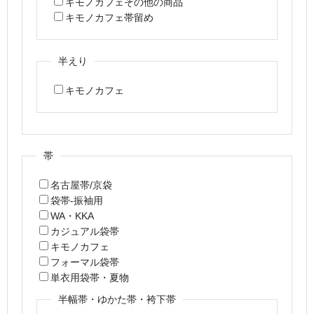
キモノカフェその他の商品
キモノカフェ帯留め
半えり
キモノカフェ
帯
名古屋帯/京袋
袋帯-振袖用
WA・KKA
カジュアル袋帯
キモノカフェ
フォーマル袋帯
単衣用袋帯・夏物
半幅帯・ゆかた帯・袴下帯