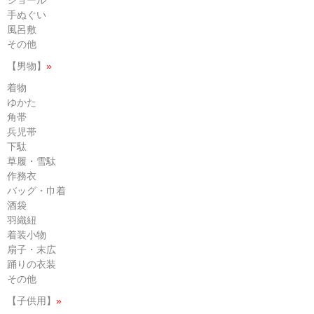
ショール
手ぬぐい
風呂敷
その他
【男物】
»
着物
ゆかた
角帯
兵児帯
下駄
草履・雪駄
作務衣
バッグ・巾着
酒袋
羽織紐
着装小物
扇子・末広
踊りの衣装
その他
【子供用】
»