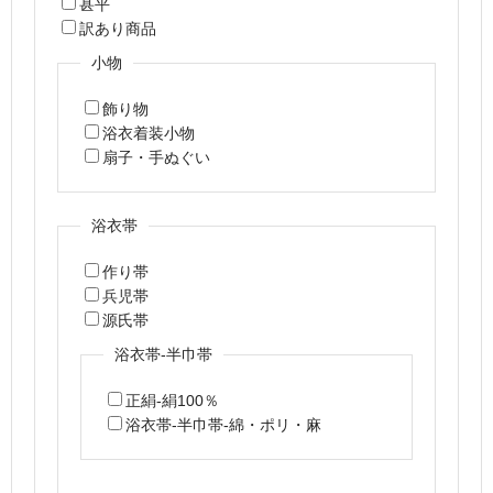
甚平
訳あり商品
小物
飾り物
浴衣着装小物
扇子・手ぬぐい
浴衣帯
作り帯
兵児帯
源氏帯
浴衣帯-半巾帯
正絹-絹100％
浴衣帯-半巾帯-綿・ポリ・麻