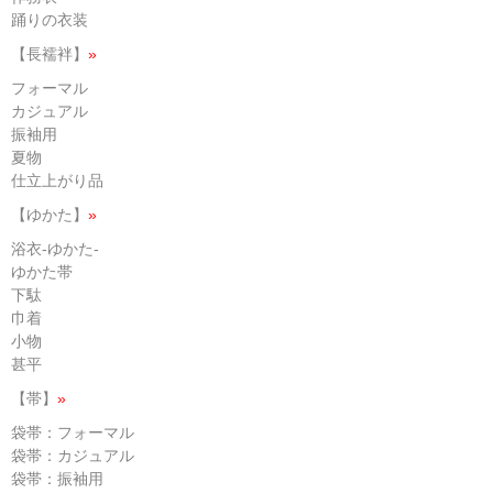
踊りの衣装
【長襦袢】
»
フォーマル
カジュアル
振袖用
夏物
仕立上がり品
【ゆかた】
»
浴衣-ゆかた-
ゆかた帯
下駄
巾着
小物
甚平
【帯】
»
袋帯：フォーマル
袋帯：カジュアル
袋帯：振袖用