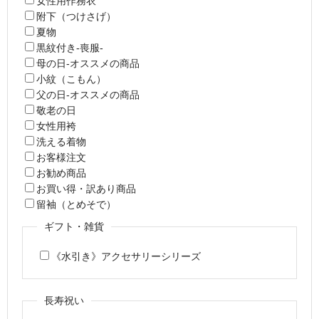
女性用作務衣
附下（つけさげ）
夏物
黒紋付き-喪服-
母の日-オススメの商品
小紋（こもん）
父の日-オススメの商品
敬老の日
女性用袴
洗える着物
お客様注文
お勧め商品
お買い得・訳あり商品
留袖（とめそで）
ギフト・雑貨
《水引き》アクセサリーシリーズ
長寿祝い