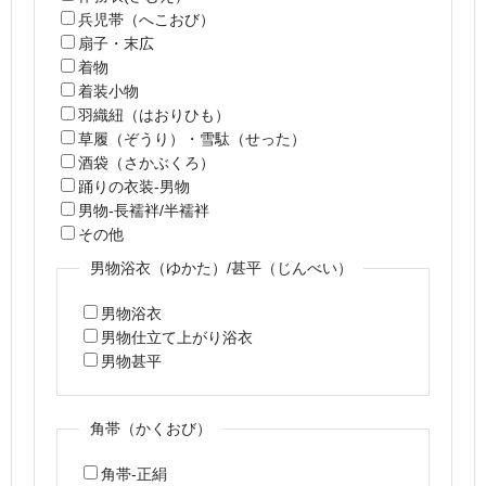
兵児帯（へこおび）
扇子・末広
着物
着装小物
羽織紐（はおりひも）
草履（ぞうり）・雪駄（せった）
酒袋（さかぶくろ）
踊りの衣装-男物
男物-長襦袢/半襦袢
その他
男物浴衣（ゆかた）/甚平（じんべい）
男物浴衣
男物仕立て上がり浴衣
男物甚平
角帯（かくおび）
角帯-正絹