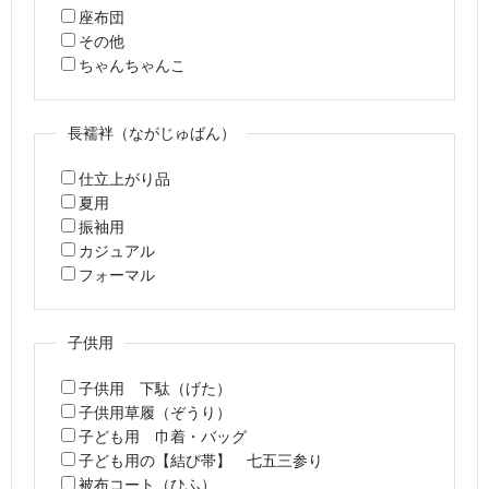
座布団
その他
ちゃんちゃんこ
長襦袢（ながじゅばん）
仕立上がり品
夏用
振袖用
カジュアル
フォーマル
子供用
子供用 下駄（げた）
子供用草履（ぞうり）
子ども用 巾着・バッグ
子ども用の【結び帯】 七五三参り
被布コート（ひふ）