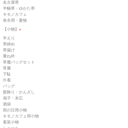
名古屋帯
半幅帯・ゆかた帯
キモノカフェ
単衣用・夏物
【小物】
»
半えり
帯締め
帯揚げ
重ね衿
草履バッグセット
草履
下駄
巾着
バッグ
髪飾り・かんざし
扇子・末広
酒袋
雨の日用小物
キモノカフェ用小物
着装小物