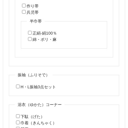
作り帯
兵児帯
半巾帯
正絹-絹100％
綿・ポリ・麻
振袖（ふりそで）
H・L振袖3点セット
浴衣（ゆかた）コーナー
下駄（げた）
巾着（きんちゃく）