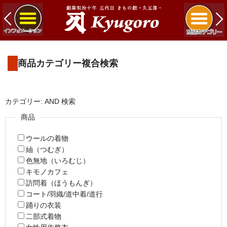
商品カテゴリー複合検索
カテゴリー: AND 検索
商品
ウールの着物
紬（つむぎ）
色無地（いろむじ）
キモノカフェ
訪問着（ほうもんぎ）
コート/羽織/道中着/道行
踊りの衣装
二部式着物