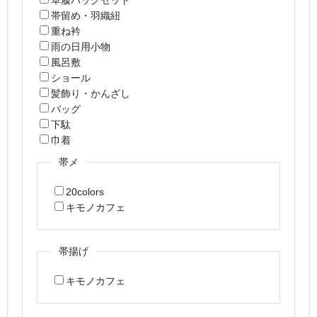
帯留め・羽織紐
重ね衿
雨の日用小物
風呂敷
ショール
髪飾り・かんざし
バッグ
下駄
巾着
帯メ
20colors
キモノカフェ
帯揚げ
キモノカフェ