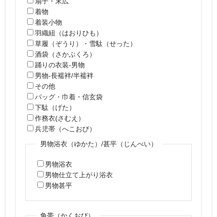
扇子・末広
着物
着装小物
羽織紐（はおりひも）
草履（ぞうり）・雪駄（せった）
酒袋（さかぶくろ）
踊りの衣装-男物
男物-長襦袢/半襦袢
その他
バッグ・巾着・信玄袋
下駄（げた）
作務衣(さむえ）
兵児帯（へこおび）
男物浴衣（ゆかた）/甚平（じんべい）
男物浴衣
男物仕立て上がり浴衣
男物甚平
角帯（かくおび）