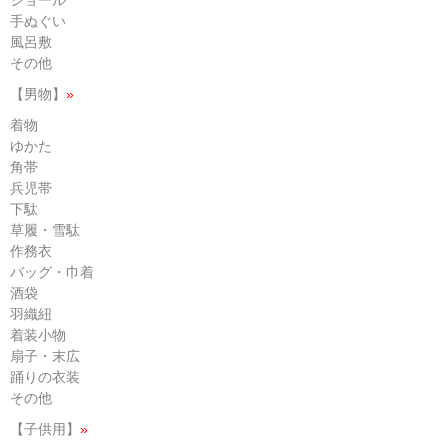
ショール
手ぬぐい
風呂敷
その他
【男物】
»
着物
ゆかた
角帯
兵児帯
下駄
草履・雪駄
作務衣
バッグ・巾着
酒袋
羽織紐
着装小物
扇子・末広
踊りの衣装
その他
【子供用】
»