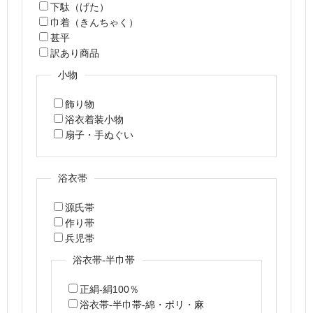
下駄（げた）
巾着（きんちゃく）
甚平
訳あり商品
小物
飾り物
浴衣着装小物
扇子・手ぬぐい
浴衣帯
源氏帯
作り帯
兵児帯
浴衣帯-半巾帯
正絹-絹100％
浴衣帯-半巾帯-綿・ポリ・麻