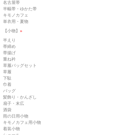
名古屋帯
半幅帯・ゆかた帯
キモノカフェ
単衣用・夏物
【小物】
»
半えり
帯締め
帯揚げ
重ね衿
草履バッグセット
草履
下駄
巾着
バッグ
髪飾り・かんざし
扇子・末広
酒袋
雨の日用小物
キモノカフェ用小物
着装小物