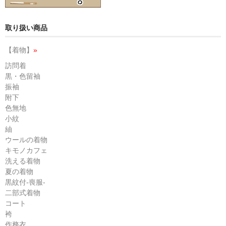
取り扱い商品
【着物】
»
訪問着
黒・色留袖
振袖
附下
色無地
小紋
紬
ウールの着物
キモノカフェ
洗える着物
夏の着物
黒紋付-喪服-
二部式着物
コート
袴
作務衣