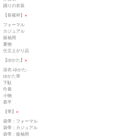
踊りの衣装
【長襦袢】
»
フォーマル
カジュアル
振袖用
夏物
仕立上がり品
【ゆかた】
»
浴衣-ゆかた-
ゆかた帯
下駄
巾着
小物
甚平
【帯】
»
袋帯：フォーマル
袋帯：カジュアル
袋帯：振袖用