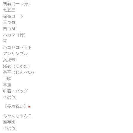
初着（一つ身）
七五三
被布コート
三つ身
四つ身
ハカマ（袴）
帯
ハコセコセット
アンサンブル
兵児帯
浴衣（ゆかた）
甚平（じんべい）
下駄
草履
巾着・バッグ
その他
【長寿祝い】
»
ちゃんちゃんこ
座布団
その他