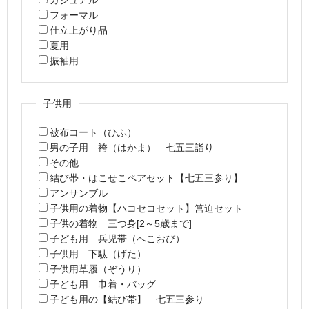
フォーマル
仕立上がり品
夏用
振袖用
子供用
被布コート（ひふ）
男の子用 袴（はかま） 七五三詣り
その他
結び帯・はこせこペアセット【七五三参り】
アンサンブル
子供用の着物【ハコセコセット】筥迫セット
子供の着物 三つ身[2～5歳まで]
子ども用 兵児帯（へこおび）
子供用 下駄（げた）
子供用草履（ぞうり）
子ども用 巾着・バッグ
子ども用の【結び帯】 七五三参り