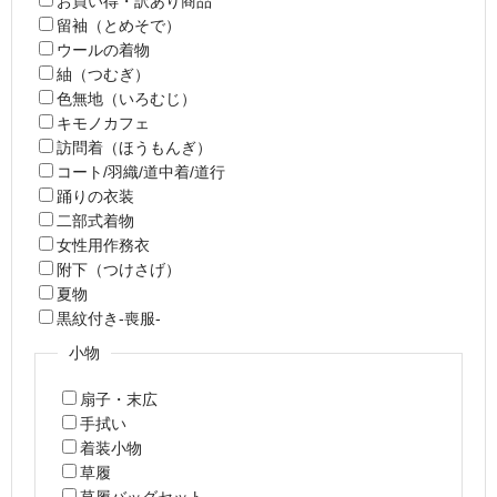
お買い得・訳あり商品
留袖（とめそで）
ウールの着物
紬（つむぎ）
色無地（いろむじ）
キモノカフェ
訪問着（ほうもんぎ）
コート/羽織/道中着/道行
踊りの衣装
二部式着物
女性用作務衣
附下（つけさげ）
夏物
黒紋付き-喪服-
小物
扇子・末広
手拭い
着装小物
草履
草履バッグセット