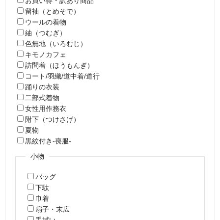
お買い得・訳あり商品
留袖（とめそで）
ウールの着物
紬（つむぎ）
色無地（いろむじ）
キモノカフェ
訪問着（ほうもんぎ）
コート/羽織/道中着/道行
踊りの衣装
二部式着物
女性用作務衣
附下（つけさげ）
夏物
黒紋付き-喪服-
小物
バッグ
下駄
巾着
扇子・末広
手拭い