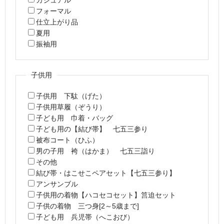
フォーマル
仕立上がり品
夏用
振袖用
子供用
子供用 下駄（げた）
子供用草履（ぞうり）
子ども用 巾着・バッグ
子ども用の【結び帯】 七五三参り
被布コート（ひふ）
男の子用 袴（はかま） 七五三詣り
その他
結び帯・はこせこペアセット【七五三参り】
アンサンブル
子供用の着物【ハコセコセット】筥迫セット
子供の着物 三つ身[2～5歳まで]
子ども用 兵児帯（へこおび）