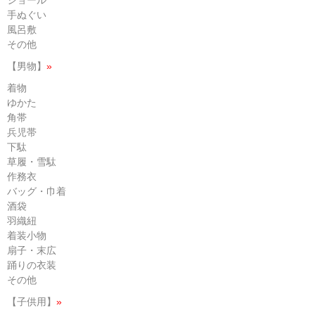
ショール
手ぬぐい
風呂敷
その他
【男物】
»
着物
ゆかた
角帯
兵児帯
下駄
草履・雪駄
作務衣
バッグ・巾着
酒袋
羽織紐
着装小物
扇子・末広
踊りの衣装
その他
【子供用】
»