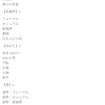
踊りの衣装
【長襦袢】
»
フォーマル
カジュアル
振袖用
夏物
仕立上がり品
【ゆかた】
»
浴衣-ゆかた-
ゆかた帯
下駄
巾着
小物
甚平
【帯】
»
袋帯：フォーマル
袋帯：カジュアル
袋帯：振袖用