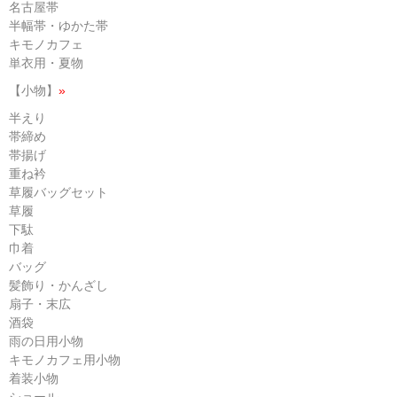
名古屋帯
半幅帯・ゆかた帯
キモノカフェ
単衣用・夏物
【小物】
»
半えり
帯締め
帯揚げ
重ね衿
草履バッグセット
草履
下駄
巾着
バッグ
髪飾り・かんざし
扇子・末広
酒袋
雨の日用小物
キモノカフェ用小物
着装小物