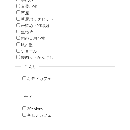
着装小物
草履
草履バッグセット
帯留め・羽織紐
重ね衿
雨の日用小物
風呂敷
ショール
髪飾り・かんざし
半えり
キモノカフェ
帯メ
20colors
キモノカフェ