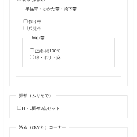
半幅帯・ゆかた帯・袴下帯
作り帯
兵児帯
半巾帯
正絹-絹100％
綿・ポリ・麻
振袖（ふりそで）
H・L振袖3点セット
浴衣（ゆかた）コーナー