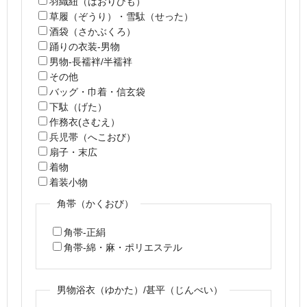
羽織紐（はおりひも）
草履（ぞうり）・雪駄（せった）
酒袋（さかぶくろ）
踊りの衣装-男物
男物-長襦袢/半襦袢
その他
バッグ・巾着・信玄袋
下駄（げた）
作務衣(さむえ）
兵児帯（へこおび）
扇子・末広
着物
着装小物
角帯（かくおび）
角帯-正絹
角帯-綿・麻・ポリエステル
男物浴衣（ゆかた）/甚平（じんべい）