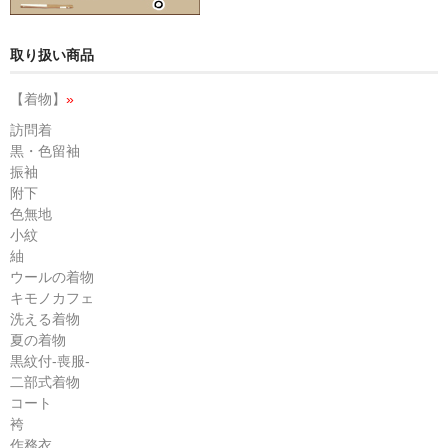
取り扱い商品
【着物】
»
訪問着
黒・色留袖
振袖
附下
色無地
小紋
紬
ウールの着物
キモノカフェ
洗える着物
夏の着物
黒紋付-喪服-
二部式着物
コート
袴
作務衣