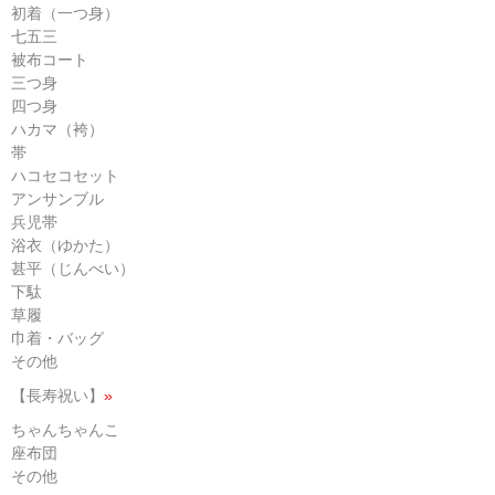
初着（一つ身）
七五三
被布コート
三つ身
四つ身
ハカマ（袴）
帯
ハコセコセット
アンサンブル
兵児帯
浴衣（ゆかた）
甚平（じんべい）
下駄
草履
巾着・バッグ
その他
【長寿祝い】
»
ちゃんちゃんこ
座布団
その他