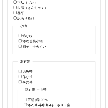
下駄（げた）
巾着（きんちゃく）
甚平
訳あり商品
小物
飾り物
浴衣着装小物
扇子・手ぬぐい
浴衣帯
源氏帯
作り帯
兵児帯
浴衣帯-半巾帯
正絹-絹100％
浴衣帯-半巾帯-綿・ポリ・麻