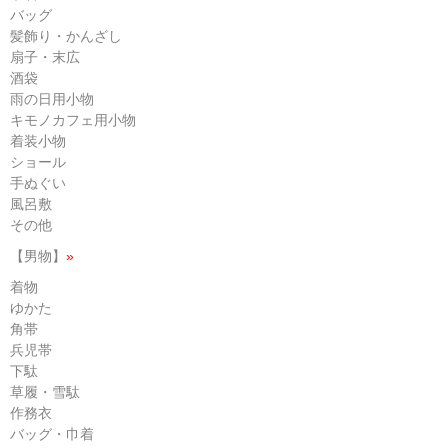
バッグ
髪飾り・かんざし
扇子・末広
酒袋
雨の日用小物
キモノカフェ用小物
着装小物
ショール
手ぬぐい
風呂敷
その他
【男物】
»
着物
ゆかた
角帯
兵児帯
下駄
草履・雪駄
作務衣
バッグ・巾着