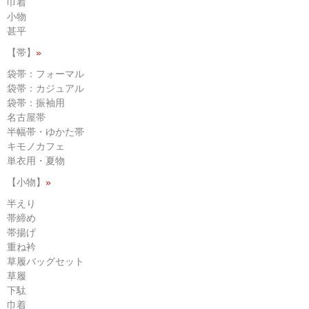
巾着
小物
甚平
【帯】
»
袋帯：フォーマル
袋帯：カジュアル
袋帯：振袖用
名古屋帯
半幅帯・ゆかた帯
キモノカフェ
単衣用・夏物
【小物】
»
半えり
帯締め
帯揚げ
重ね衿
草履バッグセット
草履
下駄
巾着