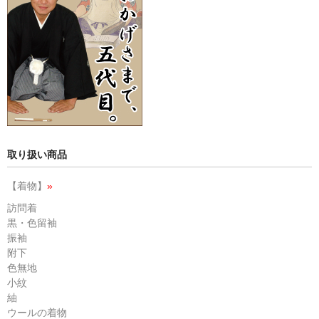
取り扱い商品
【着物】
»
訪問着
黒・色留袖
振袖
附下
色無地
小紋
紬
ウールの着物