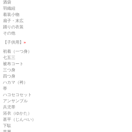
酒袋
羽織紐
着装小物
扇子・末広
踊りの衣装
その他
【子供用】
»
初着（一つ身）
七五三
被布コート
三つ身
四つ身
ハカマ（袴）
帯
ハコセコセット
アンサンブル
兵児帯
浴衣（ゆかた）
甚平（じんべい）
下駄
草履