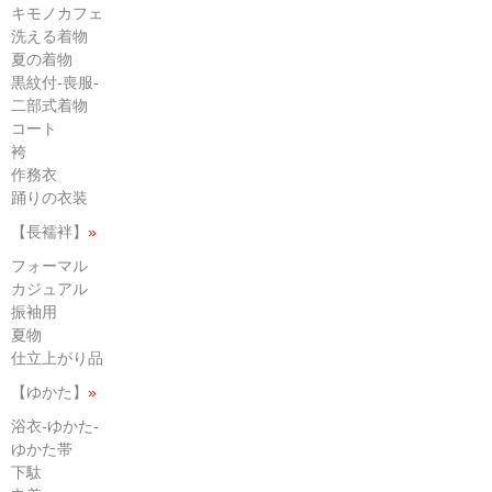
キモノカフェ
洗える着物
夏の着物
黒紋付-喪服-
二部式着物
コート
袴
作務衣
踊りの衣装
【長襦袢】
»
フォーマル
カジュアル
振袖用
夏物
仕立上がり品
【ゆかた】
»
浴衣-ゆかた-
ゆかた帯
下駄