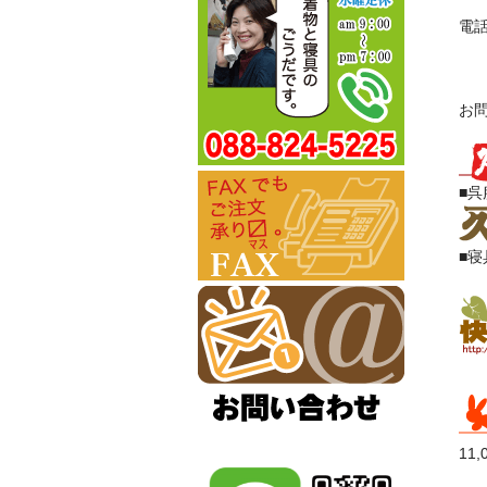
電話
※
お
お
■呉
■寝
11