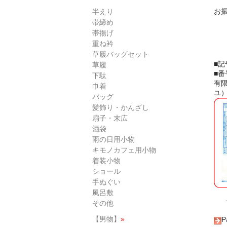
お
半えり
帯締め
帯揚げ
重ね衿
草履バッグセット
■
草履
■
下駄
有
巾着
ユ
バッグ
髪飾り・かんざし
扇子・末広
酒袋
雨の日用小物
キモノカフェ用小物
着装小物
ショール
手ぬぐい
風呂敷
その他
【男物】
»