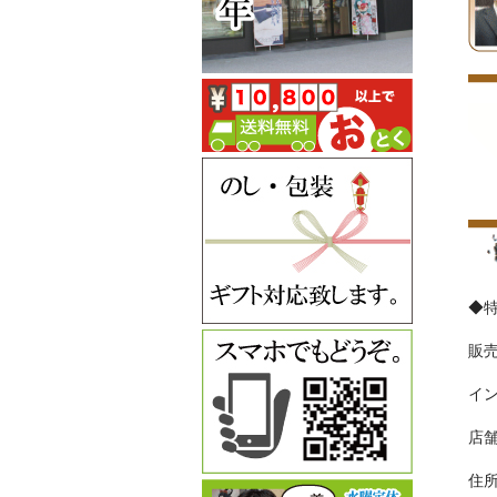
◆
販
イン
店
住所