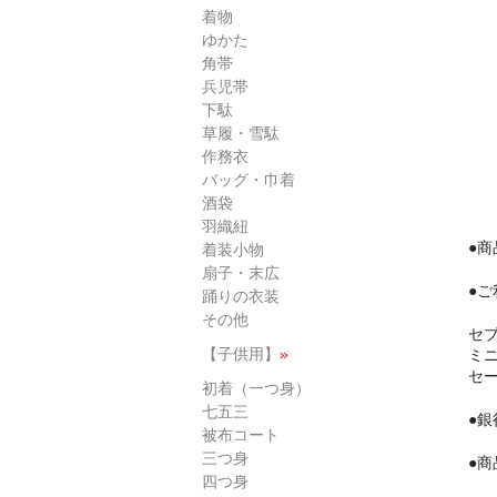
着物
ゆかた
角帯
兵児帯
下駄
草履・雪駄
作務衣
バッグ・巾着
酒袋
羽織紐
●
着装小物
扇子・末広
●ご
踊りの衣装
その他
セ
【子供用】
»
ミ
セー
初着（一つ身）
七五三
●
被布コート
三つ身
●
四つ身