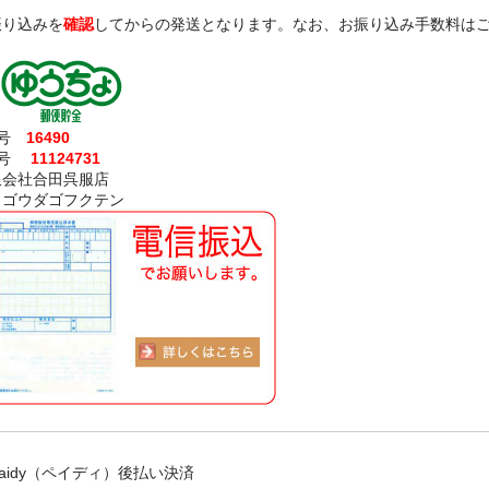
振り込みを
確認
してからの発送となります。なお、お振り込み手数料は
記号
16490
番号
11124731
限会社合田呉服店
）ゴウダゴフクテン
Paidy（ペイディ）後払い決済