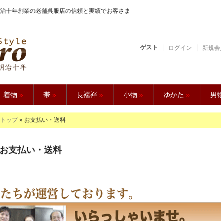
治十年創業の老舗呉服店の信頼と実績でお客さま
ゲスト
ログイン
新規会
【久五郎】
着物
»
帯
»
長襦袢
»
小物
»
ゆかた
»
男
トップ
» お支払い・送料
お支払い・送料