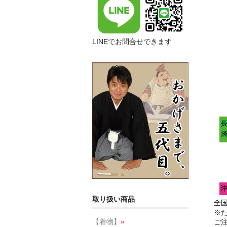
LINEでお問合せできます
取り扱い商品
全
※
【着物】
»
ご