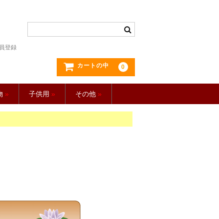
員登録
カートの中
0
物
»
子供用
»
その他
»