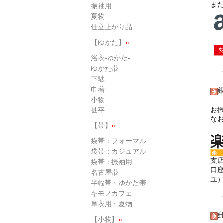
ま
振袖用
夏物
仕立上がり品
【ゆかた】
»
浴衣-ゆかた-
ゆかた帯
下駄
巾着
小物
お
甚平
な
【帯】
»
袋帯：フォーマル
袋帯：カジュアル
支店
袋帯：振袖用
口
名古屋帯
ユ
半幅帯・ゆかた帯
キモノカフェ
単衣用・夏物
【小物】
»