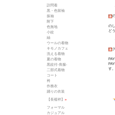
訪問着
黒・色留袖
振袖
附下
の
色無地
ど
小紋
紬
ウールの着物
キモノカフェ
洗える着物
PA
夏の着物
P
黒紋付-喪服-
す
二部式着物
コート
袴
作務衣
踊りの衣装
【長襦袢】
»
フォーマル
カジュアル