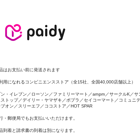
商品はお支払い前に発送されます
利用になれるコンビニエンスストア（全15社、全国40,000店舗以上）
ブン・イレブン／ローソン／ファミリーマート／ampm／サークルK／サ
ニストップ／デイリー・ヤマザキ／ポプラ／セイコーマート／コミュニ
ブオン／スリーエフ／ココストア／HOT SPAR
銀行・郵便局でもお支払いいただけます。
商品到着と請求書の到着は別になります。