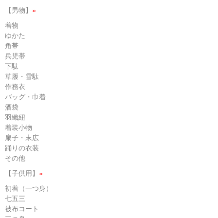
【男物】
»
着物
ゆかた
角帯
兵児帯
下駄
草履・雪駄
作務衣
バッグ・巾着
酒袋
羽織紐
着装小物
扇子・末広
踊りの衣装
その他
【子供用】
»
初着（一つ身）
七五三
被布コート