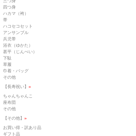
三つ身
四つ身
ハカマ（袴）
帯
ハコセコセット
アンサンブル
兵児帯
浴衣（ゆかた）
甚平（じんべい）
下駄
草履
巾着・バッグ
その他
【長寿祝い】
»
ちゃんちゃんこ
座布団
その他
【その他】
»
お買い得・訳あり品
ギフト品