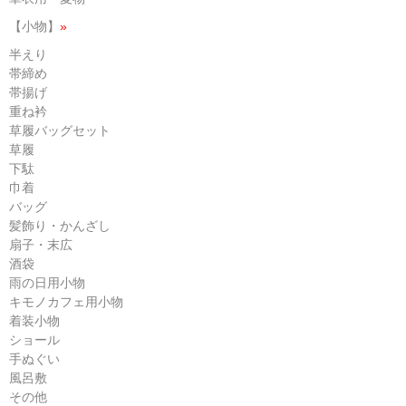
【小物】
»
半えり
帯締め
帯揚げ
重ね衿
草履バッグセット
草履
下駄
巾着
バッグ
髪飾り・かんざし
扇子・末広
酒袋
雨の日用小物
キモノカフェ用小物
着装小物
ショール
手ぬぐい
風呂敷
その他