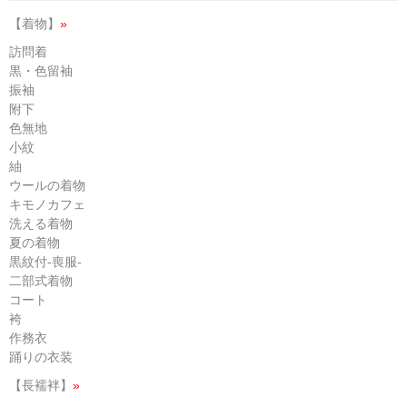
【着物】
»
訪問着
黒・色留袖
振袖
附下
色無地
小紋
紬
ウールの着物
キモノカフェ
洗える着物
夏の着物
黒紋付-喪服-
二部式着物
コート
袴
作務衣
踊りの衣装
【長襦袢】
»