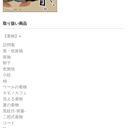
取り扱い商品
【着物】
»
訪問着
黒・色留袖
振袖
附下
色無地
小紋
紬
ウールの着物
キモノカフェ
洗える着物
夏の着物
黒紋付-喪服-
二部式着物
コート