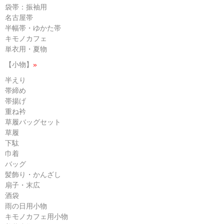
袋帯：振袖用
名古屋帯
半幅帯・ゆかた帯
キモノカフェ
単衣用・夏物
【小物】
»
半えり
帯締め
帯揚げ
重ね衿
草履バッグセット
草履
下駄
巾着
バッグ
髪飾り・かんざし
扇子・末広
酒袋
雨の日用小物
キモノカフェ用小物