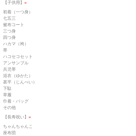
【子供用】
»
初着（一つ身）
七五三
被布コート
三つ身
四つ身
ハカマ（袴）
帯
ハコセコセット
アンサンブル
兵児帯
浴衣（ゆかた）
甚平（じんべい）
下駄
草履
巾着・バッグ
その他
【長寿祝い】
»
ちゃんちゃんこ
座布団