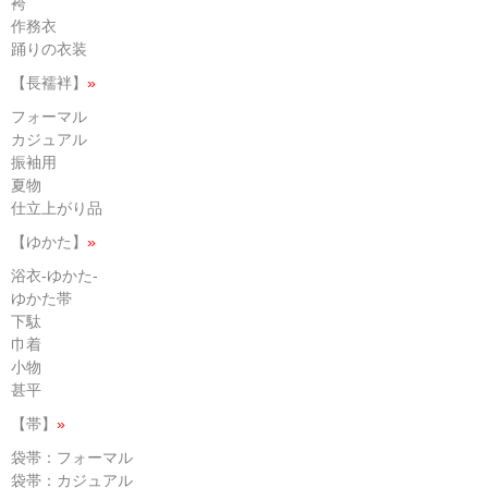
袴
作務衣
踊りの衣装
【長襦袢】
»
フォーマル
カジュアル
振袖用
夏物
仕立上がり品
【ゆかた】
»
浴衣-ゆかた-
ゆかた帯
下駄
巾着
小物
甚平
【帯】
»
袋帯：フォーマル
袋帯：カジュアル