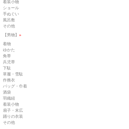
着装小物
ショール
手ぬぐい
風呂敷
その他
【男物】
»
着物
ゆかた
角帯
兵児帯
下駄
草履・雪駄
作務衣
バッグ・巾着
酒袋
羽織紐
着装小物
扇子・末広
踊りの衣装
その他