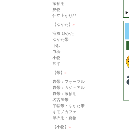
振袖用
夏物
▶
仕立上がり品
【ゆかた】
»
浴衣-ゆかた-
ゆかた帯
下駄
巾着
小物
甚平
【帯】
»
袋帯：フォーマル
袋帯：カジュアル
袋帯：振袖用
名古屋帯
半幅帯・ゆかた帯
キモノカフェ
単衣用・夏物
【小物】
»