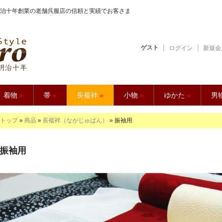
治十年創業の老舗呉服店の信頼と実績でお客さま
ゲスト
ログイン
新規会
【久五郎】
着物
»
帯
»
長襦袢
»
小物
»
ゆかた
»
男
トップ
»
商品
»
長襦袢（ながじゅばん）
» 振袖用
振袖用