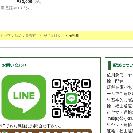
¥23,000
(税込)
用長襦袢13「朱」
トップ
»
商品
»
長襦袢（ながじゅばん）
» 振袖用
お問い合わせ
配送につ
佐川急便・ヤ
輸で配達
店舗在庫があ
ールでご連絡
※基本的に寝
輸・福山通運
※ヤマト運輸は
の時間帯が加
※ヤマト運輸
INEでもお気軽にお問合せ下さい。
運輸・福山通