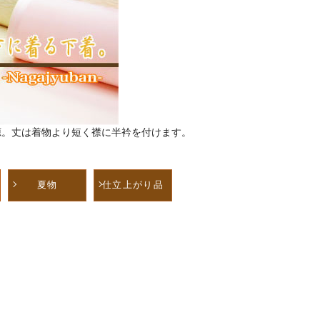
源。丈は着物より短く襟に半衿を付けます。
。
夏物
仕立上がり品