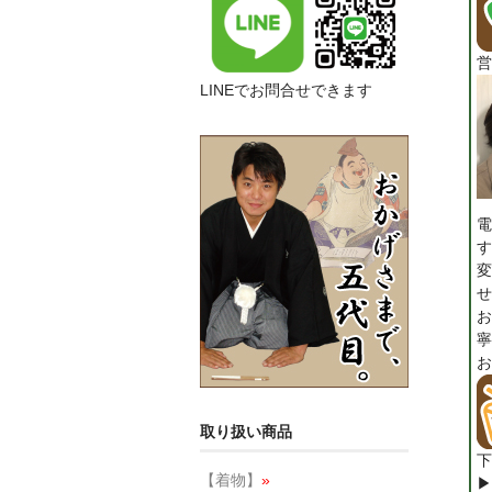
営
LINEでお問合せできます
電
す
変
せ
お
寧
お
取り扱い商品
下
【着物】
»
▶