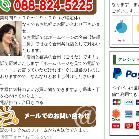
なります。ま
ございます。
業時間９：００〜１９：００（水曜定休）
なんでもお気軽にお問い合わせ下さいま
せ。
※お電話ではホームページの名前【快眠
工房】ではなく合田呉服店として対応い
たします。
「着物と寝具の合田（ごうだ）です！」
クレジッ
話で応対いたします「ホームページを見ての電話で
・・・」と言っていただければすぐに担当のものに
わりますので、なんなりとお申し付けくださいま
。
ペイパルは世界
客様に気持のよいお買い物ができますよう迅速・丁
舗で利用でき
を心がけております。
電話担当：合田ちづる
記のリンク先のフォームからも送信できます。
送信フォームはこちらから