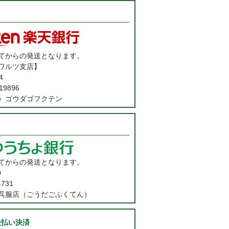
てからの発送となります。
ワルツ支店】
4
9896
）ゴウダゴフクテン
てからの発送となります。
0
731
呉服店（ごうだごふくてん）
後払い決済