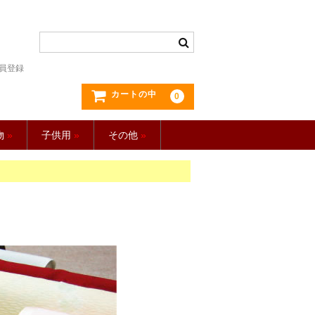
員登録
カートの中
0
物
»
子供用
»
その他
»