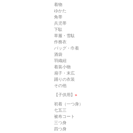
着物
ゆかた
角帯
兵児帯
下駄
草履・雪駄
作務衣
バッグ・巾着
酒袋
羽織紐
着装小物
扇子・末広
踊りの衣装
その他
【子供用】
»
初着（一つ身）
七五三
被布コート
三つ身
四つ身