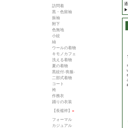
通
訪問着
▶
黒・色留袖
振袖
附下
色無地
小紋
紬
ウールの着物
キモノカフェ
洗える着物
夏の着物
黒紋付-喪服-
二部式着物
コート
袴
作務衣
踊りの衣装
【長襦袢】
»
フォーマル
カジュアル