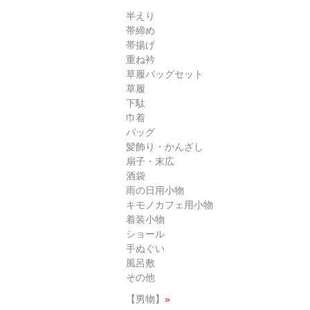
半えり
帯締め
帯揚げ
重ね衿
草履バッグセット
草履
下駄
巾着
バッグ
髪飾り・かんざし
扇子・末広
酒袋
雨の日用小物
キモノカフェ用小物
着装小物
ショール
手ぬぐい
風呂敷
その他
【男物】
»