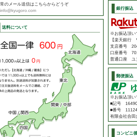
常のメール送信はこちらからどうぞ
銀行振込
info@kyugoro.com
送料について
※お振込頂い
【楽天銀行 
支店番号 20
口座番号 701
普通口座 ユ
郵便振込
※お振込頂い
■記号 1649
■番号 11124
有限会社合田
コンビニ