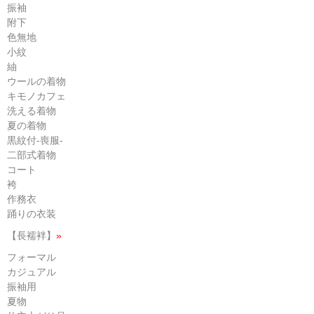
振袖
附下
色無地
小紋
紬
ウールの着物
キモノカフェ
洗える着物
夏の着物
黒紋付-喪服-
二部式着物
コート
袴
作務衣
踊りの衣装
【長襦袢】
»
フォーマル
カジュアル
振袖用
夏物