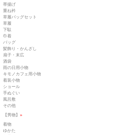
帯揚げ
重ね衿
草履バッグセット
草履
下駄
巾着
バッグ
髪飾り・かんざし
扇子・末広
酒袋
雨の日用小物
キモノカフェ用小物
着装小物
ショール
手ぬぐい
風呂敷
その他
【男物】
»
着物
ゆかた