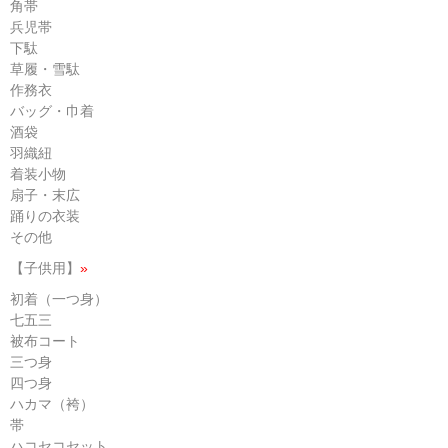
角帯
兵児帯
下駄
草履・雪駄
作務衣
バッグ・巾着
酒袋
羽織紐
着装小物
扇子・末広
踊りの衣装
その他
【子供用】
»
初着（一つ身）
七五三
被布コート
三つ身
四つ身
ハカマ（袴）
帯
ハコセコセット