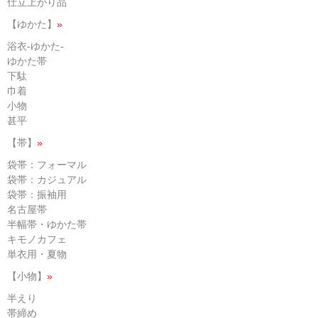
仕立上がり品
【ゆかた】
»
浴衣-ゆかた-
ゆかた帯
下駄
巾着
小物
甚平
【帯】
»
袋帯：フォーマル
袋帯：カジュアル
袋帯：振袖用
名古屋帯
半幅帯・ゆかた帯
キモノカフェ
単衣用・夏物
【小物】
»
半えり
帯締め