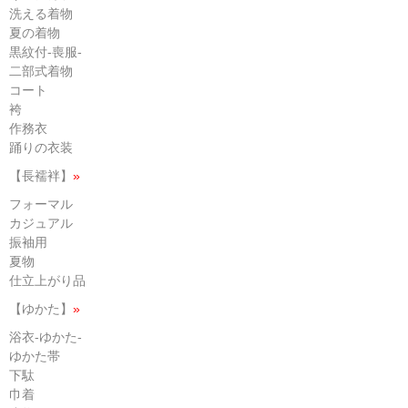
洗える着物
夏の着物
黒紋付-喪服-
二部式着物
コート
袴
作務衣
踊りの衣装
【長襦袢】
»
フォーマル
カジュアル
振袖用
夏物
仕立上がり品
【ゆかた】
»
浴衣-ゆかた-
ゆかた帯
下駄
巾着