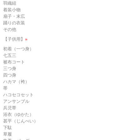
羽織紐
着装小物
扇子・末広
踊りの衣装
その他
【子供用】
»
初着（一つ身）
七五三
被布コート
三つ身
四つ身
ハカマ（袴）
帯
ハコセコセット
アンサンブル
兵児帯
浴衣（ゆかた）
甚平（じんべい）
下駄
草履