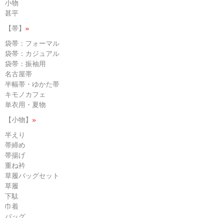
小物
甚平
【帯】
»
袋帯：フォーマル
袋帯：カジュアル
袋帯：振袖用
名古屋帯
半幅帯・ゆかた帯
キモノカフェ
単衣用・夏物
【小物】
»
半えり
帯締め
帯揚げ
重ね衿
草履バッグセット
草履
下駄
巾着
バッグ