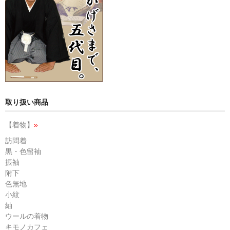
取り扱い商品
【着物】
»
訪問着
黒・色留袖
振袖
附下
色無地
小紋
紬
ウールの着物
キモノカフェ