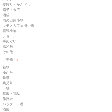
髪飾り・かんざし
扇子・末広
酒袋
雨の日用小物
キモノカフェ用小物
着装小物
ショール
手ぬぐい
風呂敷
その他
【男物】
»
着物
ゆかた
角帯
兵児帯
下駄
草履・雪駄
作務衣
バッグ・巾着
酒袋