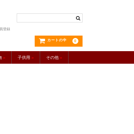
員登録
カートの中
0
物
»
子供用
»
その他
»