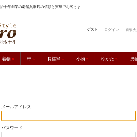
治十年創業の老舗呉服店の信頼と実績でお客さま
ゲスト
ログイン
新規会
【久五郎】
着物
»
帯
»
長襦袢
»
小物
»
ゆかた
»
男
メールアドレス
パスワード