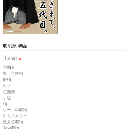
取り扱い商品
【着物】
»
訪問着
黒・色留袖
振袖
附下
色無地
小紋
紬
ウールの着物
キモノカフェ
洗える着物
夏の着物