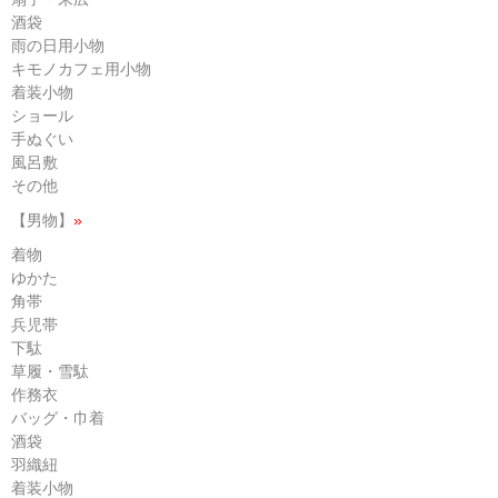
酒袋
雨の日用小物
キモノカフェ用小物
着装小物
ショール
手ぬぐい
風呂敷
その他
【男物】
»
着物
ゆかた
角帯
兵児帯
下駄
草履・雪駄
作務衣
バッグ・巾着
酒袋
羽織紐
着装小物