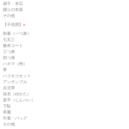
扇子・末広
踊りの衣装
その他
【子供用】
»
初着（一つ身）
七五三
被布コート
三つ身
四つ身
ハカマ（袴）
帯
ハコセコセット
アンサンブル
兵児帯
浴衣（ゆかた）
甚平（じんべい）
下駄
草履
巾着・バッグ
その他