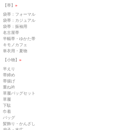
【帯】
»
袋帯：フォーマル
袋帯：カジュアル
袋帯：振袖用
名古屋帯
半幅帯・ゆかた帯
キモノカフェ
単衣用・夏物
【小物】
»
半えり
帯締め
帯揚げ
重ね衿
草履バッグセット
草履
下駄
巾着
バッグ
髪飾り・かんざし
扇子・末広