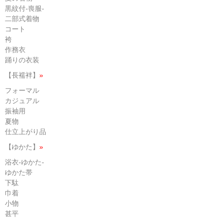
黒紋付-喪服-
二部式着物
コート
袴
作務衣
踊りの衣装
【長襦袢】
»
フォーマル
カジュアル
振袖用
夏物
仕立上がり品
【ゆかた】
»
浴衣-ゆかた-
ゆかた帯
下駄
巾着
小物
甚平