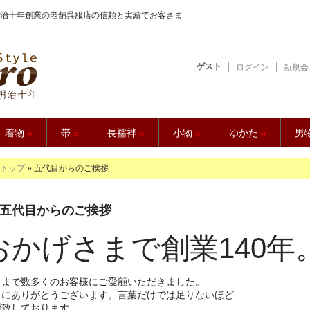
治十年創業の老舗呉服店の信頼と実績でお客さま
ゲスト
ログイン
新規会
【久五郎】
着物
»
帯
»
長襦袢
»
小物
»
ゆかた
»
男
トップ
» 五代目からのご挨拶
五代目からのご挨拶
おかげさまで創業140年
ままで数多くのお客様にご愛顧いただきました。
当にありがとうございます。言葉だけでは足りないほど
謝致しております。