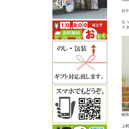
お
も
ス
昭和
上