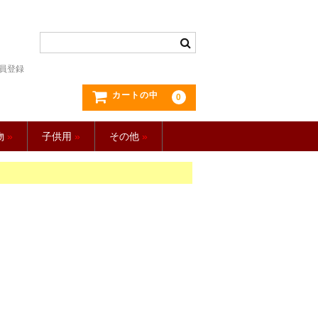
員登録
カートの中
0
物
»
子供用
»
その他
»
。