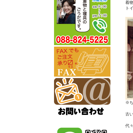
着
ト
※
古
代