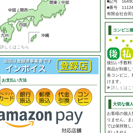
■記号 1649
■番号 11124
有限会社合田
コンビニ
詳しくはこちら
後払い手数
商品が到着し
各コンビニ、
お支払い方法
けます。
▶詳しくはこ
大切な個
お客様の個人
りません。ま
では保持致し
ざいません。