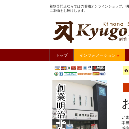
着物専門店ならではの着物オンラインショップ。明
に本物をお届けします。
きもの館
トップ
インフォメーション
»
い
本
感