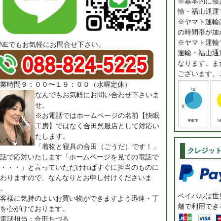
※基本的に寝
輸・福山通運
※ヤマト運輸は
の時間帯が加
※ヤマト運輸
INEでもお気軽にお問合せ下さい。
運輸・福山通
なります。ま
ございます。
業時間９：００〜１９：００（水曜定休）
なんでもお気軽にお問い合わせ下さいま
せ。
※お電話ではホームページの名前【快眠
工房】ではなく合田呉服店として対応い
たします。
「着物と寝具の合田（ごうだ）です！」
クレジッ
話で応対いたします「ホームページを見ての電話で
・・・」と言っていただければすぐに担当のものに
わりますので、なんなりとお申し付けくださいま
。
ペイパルは世界
客様に気持のよいお買い物ができますよう迅速・丁
舗で利用でき
を心がけております。
電話担当：合田ちづる