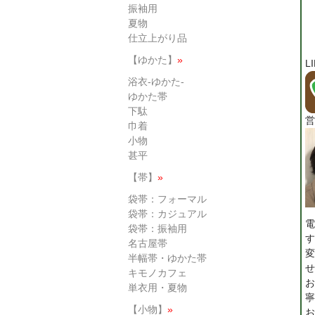
振袖用
夏物
仕立上がり品
【ゆかた】
»
L
浴衣-ゆかた-
ゆかた帯
下駄
営
巾着
小物
甚平
【帯】
»
袋帯：フォーマル
袋帯：カジュアル
電
袋帯：振袖用
す
名古屋帯
変
半幅帯・ゆかた帯
せ
キモノカフェ
お
単衣用・夏物
寧
【小物】
»
お