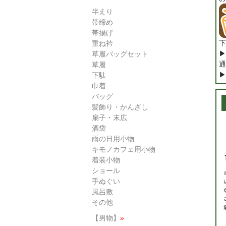
半えり
帯締め
帯揚げ
下
重ね衿
▶
草履バッグセット
通
草履
▶
下駄
巾着
バッグ
髪飾り・かんざし
扇子・末広
酒袋
雨の日用小物
キモノカフェ用小物
着装小物
ショール
手ぬぐい
風呂敷
その他
【男物】
»