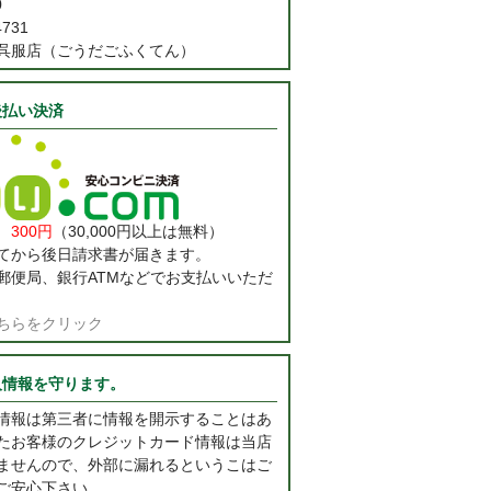
0
731
呉服店（ごうだごふくてん）
後払い決済
料
300円
（30,000円以上は無料）
てから後日請求書が届きます。
郵便局、銀行ATMなどでお支払いいただ
ちらをクリック
人情報を守ります。
情報は第三者に情報を開示することはあ
たお客様のクレジットカード情報は当店
ませんので、外部に漏れるというこはご
ご安心下さい。