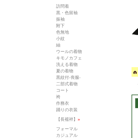
訪問着
黒・色留袖
振袖
附下
色無地
小紋
紬
ウールの着物
キモノカフェ
洗える着物
夏の着物
黒紋付-喪服-
二部式着物
コート
袴
作務衣
踊りの衣装
【長襦袢】
»
フォーマル
カジュアル