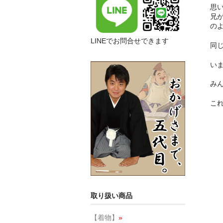
思
兄
の
LINEでお問合せできます
同
い
み
こ
取り扱い商品
【着物】
»