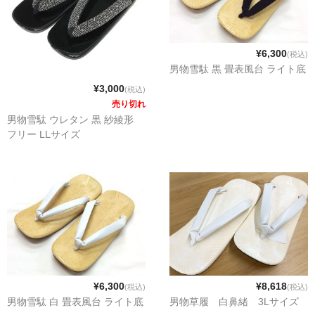
¥6,300
(税込)
男物雪駄 黒 畳表風台 ライト底
¥3,000
(税込)
売り切れ
男物雪駄 ウレタン 黒 紗綾形
フリー LLサイズ
¥6,300
¥8,618
(税込)
(税込)
男物雪駄 白 畳表風台 ライト底
男物草履 白鼻緒 3Lサイズ