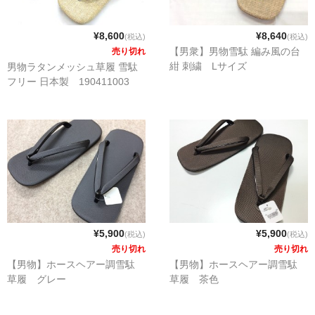
¥8,600
¥8,640
(税込)
(税込)
【男衆】男物雪駄 編み風の台
売り切れ
紺 刺繍 Lサイズ
男物ラタンメッシュ草履 雪駄
フリー 日本製 190411003
¥5,900
¥5,900
(税込)
(税込)
売り切れ
売り切れ
【男物】ホースヘアー調雪駄
【男物】ホースヘアー調雪駄
草履 グレー
草履 茶色