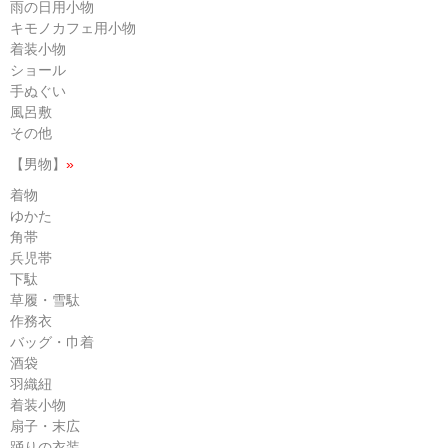
雨の日用小物
キモノカフェ用小物
着装小物
ショール
手ぬぐい
風呂敷
その他
【男物】
»
着物
ゆかた
角帯
兵児帯
下駄
草履・雪駄
作務衣
バッグ・巾着
酒袋
羽織紐
着装小物
扇子・末広
踊りの衣装