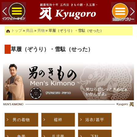
トップ
»
商品
»
男物
» 草履（ぞうり）・雪駄（せった）
草履（ぞうり）・雪駄（せった）
男の着物
襦袢
浴衣/甚平
角帯
兵児帯
下駄