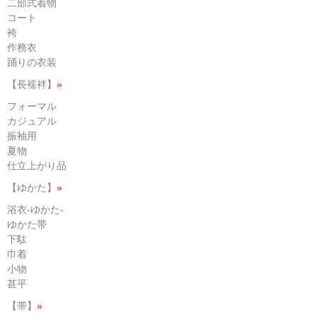
二部式着物
コート
袴
作務衣
踊りの衣装
【長襦袢】
»
フォーマル
カジュアル
振袖用
夏物
仕立上がり品
【ゆかた】
»
浴衣-ゆかた-
ゆかた帯
下駄
巾着
小物
甚平
【帯】
»