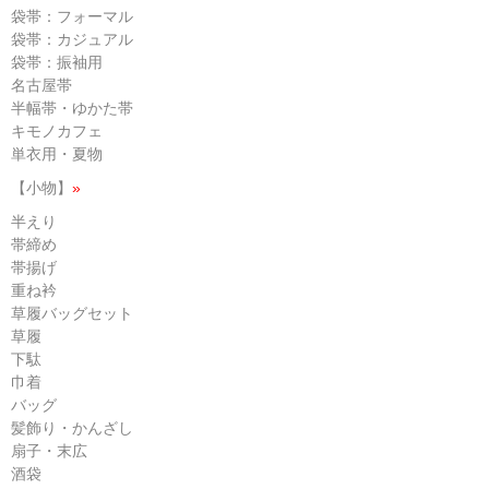
袋帯：フォーマル
袋帯：カジュアル
袋帯：振袖用
名古屋帯
半幅帯・ゆかた帯
キモノカフェ
単衣用・夏物
【小物】
»
半えり
帯締め
帯揚げ
重ね衿
草履バッグセット
草履
下駄
巾着
バッグ
髪飾り・かんざし
扇子・末広
酒袋