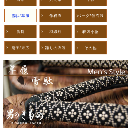
雪駄/草履
作務衣
バッグ/信玄袋
酒袋
羽織紐
着装小物
扇子/末広
踊りの衣装
その他