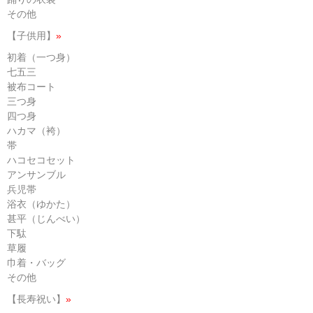
その他
【子供用】
»
初着（一つ身）
七五三
被布コート
三つ身
四つ身
ハカマ（袴）
帯
ハコセコセット
アンサンブル
兵児帯
浴衣（ゆかた）
甚平（じんべい）
下駄
草履
巾着・バッグ
その他
【長寿祝い】
»