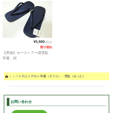
¥5,900
(税込)
売り切れ
【男物】ホースヘアー調雪駄
草履 紺
トップ
»
商品
»
男物
» 草履（ぞうり）・雪駄（せった）
お問い合わせ