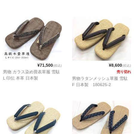
¥71,500
¥8,600
(税込)
(税込)
男物 カラス染め畳表草履 雪駄
売り切れ
L 印伝 本革 日本製
男物ラタンメッシュ草履 雪駄
F 日本製 180625-2