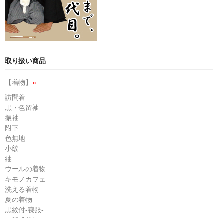
取り扱い商品
【着物】
»
訪問着
黒・色留袖
振袖
附下
色無地
小紋
紬
ウールの着物
キモノカフェ
洗える着物
夏の着物
黒紋付-喪服-