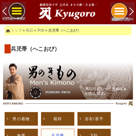
トップ
»
商品
»
男物
» 兵児帯（へこおび）
兵児帯（へこおび）
男の着物
襦袢
浴衣/甚平
角帯
兵児帯
下駄