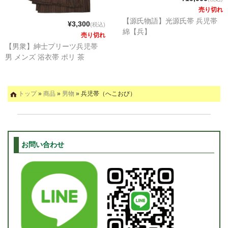
売り切れ
【源氏物語】光源氏帯 兵児帯
¥3,300
(税込)
綿【兵】
売り切れ
【男衆】紳士プリーツ兵児帯
男 メンズ 浴衣帯 ポリ 茶
トップ
»
商品
»
男物
» 兵児帯（へこおび）
お問い合わせ