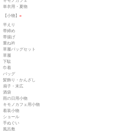
キモノカフェ
単衣用・夏物
【小物】
»
半えり
帯締め
帯揚げ
重ね衿
草履バッグセット
草履
下駄
巾着
バッグ
髪飾り・かんざし
扇子・末広
酒袋
雨の日用小物
キモノカフェ用小物
着装小物
ショール
手ぬぐい
風呂敷