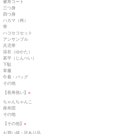
被布コート
三つ身
四つ身
ハカマ（袴）
帯
ハコセコセット
アンサンブル
兵児帯
浴衣（ゆかた）
甚平（じんべい）
下駄
草履
巾着・バッグ
その他
【長寿祝い】
»
ちゃんちゃんこ
座布団
その他
【その他】
»
お買い得・訳あり品