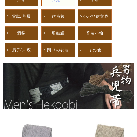
雪駄/草履
作務衣
バッグ/信玄袋
酒袋
羽織紐
着装小物
扇子/末広
踊りの衣装
その他