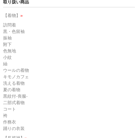
取り扱い商品
【着物】
»
訪問着
黒・色留袖
振袖
附下
色無地
小紋
紬
ウールの着物
キモノカフェ
洗える着物
夏の着物
黒紋付-喪服-
二部式着物
コート
袴
作務衣
踊りの衣装