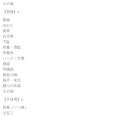
その他
【男物】
»
着物
ゆかた
角帯
兵児帯
下駄
草履・雪駄
作務衣
バッグ・巾着
酒袋
羽織紐
着装小物
扇子・末広
踊りの衣装
その他
【子供用】
»
初着（一つ身）
七五三