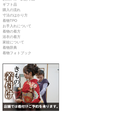
ギフト品
購入の流れ
寸法のはかり方
着物TPO
お手入れについて
着物の着方
浴衣の着方
家紋について
着物辞典
着物フォトブック