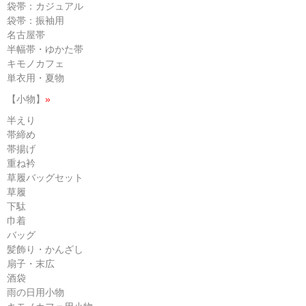
袋帯：カジュアル
袋帯：振袖用
名古屋帯
半幅帯・ゆかた帯
キモノカフェ
単衣用・夏物
【小物】
»
半えり
帯締め
帯揚げ
重ね衿
草履バッグセット
草履
下駄
巾着
バッグ
髪飾り・かんざし
扇子・末広
酒袋
雨の日用小物