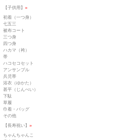
【子供用】
»
初着（一つ身）
七五三
被布コート
三つ身
四つ身
ハカマ（袴）
帯
ハコセコセット
アンサンブル
兵児帯
浴衣（ゆかた）
甚平（じんべい）
下駄
草履
巾着・バッグ
その他
【長寿祝い】
»
ちゃんちゃんこ