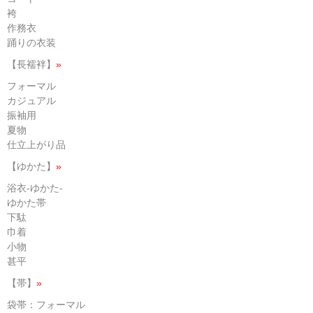
袴
作務衣
踊りの衣装
【長襦袢】
»
フォーマル
カジュアル
振袖用
夏物
仕立上がり品
【ゆかた】
»
浴衣-ゆかた-
ゆかた帯
下駄
巾着
小物
甚平
【帯】
»
袋帯：フォーマル