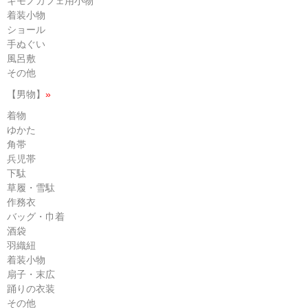
キモノカフェ用小物
着装小物
ショール
手ぬぐい
風呂敷
その他
【男物】
»
着物
ゆかた
角帯
兵児帯
下駄
草履・雪駄
作務衣
バッグ・巾着
酒袋
羽織紐
着装小物
扇子・末広
踊りの衣装
その他