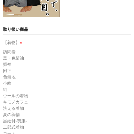
取り扱い商品
【着物】
»
訪問着
黒・色留袖
振袖
附下
色無地
小紋
紬
ウールの着物
キモノカフェ
洗える着物
夏の着物
黒紋付-喪服-
二部式着物
コート