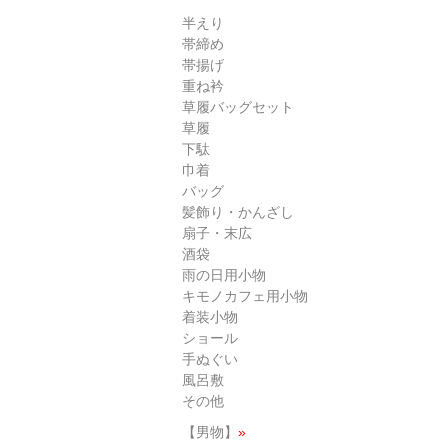
半えり
帯締め
帯揚げ
重ね衿
草履バッグセット
草履
下駄
巾着
バッグ
髪飾り・かんざし
扇子・末広
酒袋
雨の日用小物
キモノカフェ用小物
着装小物
ショール
手ぬぐい
風呂敷
その他
【男物】
»