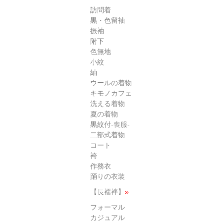
訪問着
黒・色留袖
振袖
附下
色無地
小紋
紬
ウールの着物
キモノカフェ
洗える着物
夏の着物
黒紋付-喪服-
二部式着物
コート
袴
作務衣
踊りの衣装
【長襦袢】
»
フォーマル
カジュアル