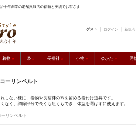
治十年創業の老舗呉服店の信頼と実績でお客さま
ゲスト
ログイン
新規会
【久五郎】
着物
»
帯
»
長襦袢
»
小物
»
ゆかた
»
男
コーリンベルト
崩れしない様に、着物や長襦袢の衿を留める着付け道具です。
しくなく、調節部分で長くも短くもでき、体型を選ばずに使えます。