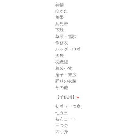
着物
ゆかた
角帯
兵児帯
下駄
草履・雪駄
作務衣
バッグ・巾着
酒袋
羽織紐
着装小物
扇子・末広
踊りの衣装
その他
【子供用】
»
初着（一つ身）
七五三
被布コート
三つ身
四つ身