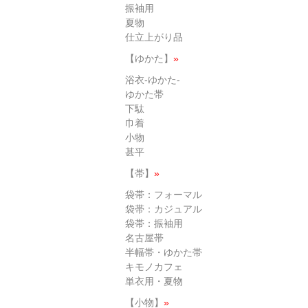
振袖用
夏物
仕立上がり品
【ゆかた】
»
浴衣-ゆかた-
ゆかた帯
下駄
巾着
小物
甚平
【帯】
»
袋帯：フォーマル
袋帯：カジュアル
袋帯：振袖用
名古屋帯
半幅帯・ゆかた帯
キモノカフェ
単衣用・夏物
【小物】
»