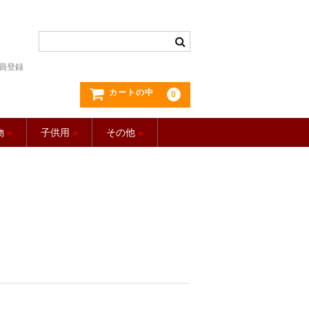
員登録
カートの中
0
物
»
子供用
»
その他
»