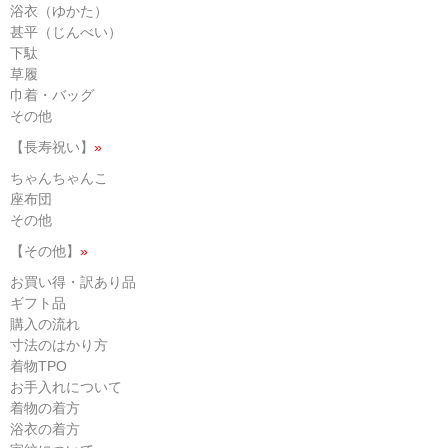
浴衣（ゆかた）
甚平（じんべい）
下駄
草履
巾着・バッグ
その他
【長寿祝い】
»
ちゃんちゃんこ
座布団
その他
【その他】
»
お買い得・訳あり品
ギフト品
購入の流れ
寸法のはかり方
着物TPO
お手入れについて
着物の着方
浴衣の着方