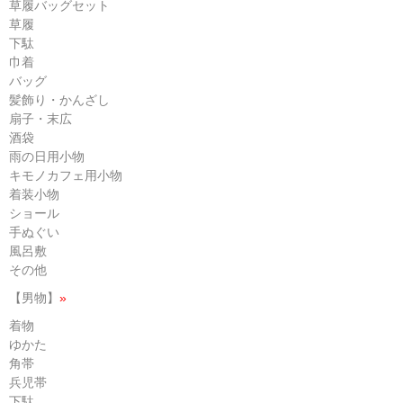
草履バッグセット
草履
下駄
巾着
バッグ
髪飾り・かんざし
扇子・末広
酒袋
雨の日用小物
キモノカフェ用小物
着装小物
ショール
手ぬぐい
風呂敷
その他
【男物】
»
着物
ゆかた
角帯
兵児帯
下駄