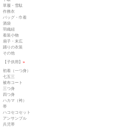
草履・雪駄
作務衣
バッグ・巾着
酒袋
羽織紐
着装小物
扇子・末広
踊りの衣装
その他
【子供用】
»
初着（一つ身）
七五三
被布コート
三つ身
四つ身
ハカマ（袴）
帯
ハコセコセット
アンサンブル
兵児帯