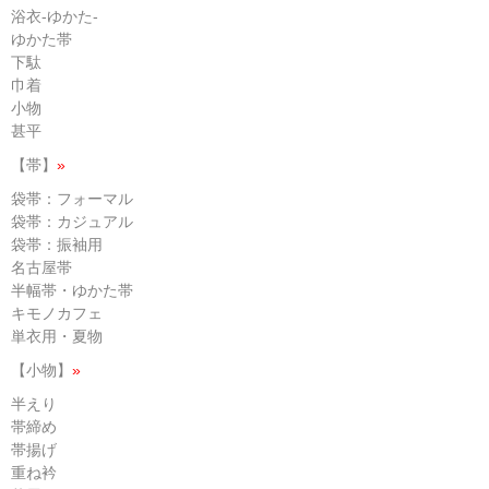
浴衣-ゆかた-
ゆかた帯
下駄
巾着
小物
甚平
【帯】
»
袋帯：フォーマル
袋帯：カジュアル
袋帯：振袖用
名古屋帯
半幅帯・ゆかた帯
キモノカフェ
単衣用・夏物
【小物】
»
半えり
帯締め
帯揚げ
重ね衿