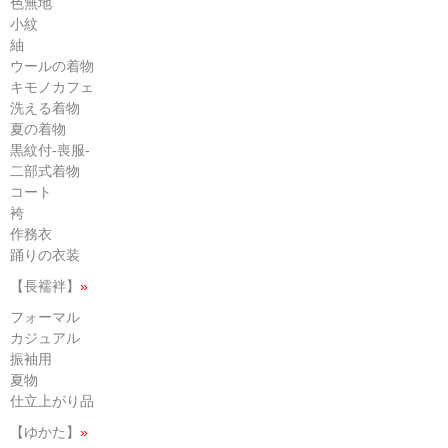
色無地
小紋
紬
ウールの着物
キモノカフェ
洗える着物
夏の着物
黒紋付-喪服-
二部式着物
コート
袴
作務衣
踊りの衣装
【長襦袢】
»
フォーマル
カジュアル
振袖用
夏物
仕立上がり品
【ゆかた】
»