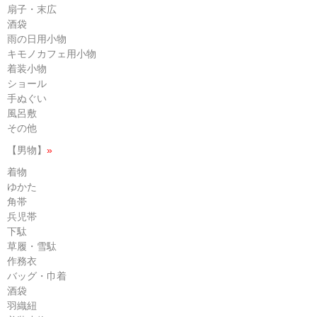
扇子・末広
酒袋
雨の日用小物
キモノカフェ用小物
着装小物
ショール
手ぬぐい
風呂敷
その他
【男物】
»
着物
ゆかた
角帯
兵児帯
下駄
草履・雪駄
作務衣
バッグ・巾着
酒袋
羽織紐