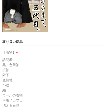
取り扱い商品
【着物】
»
訪問着
黒・色留袖
振袖
附下
色無地
小紋
紬
ウールの着物
キモノカフェ
洗える着物