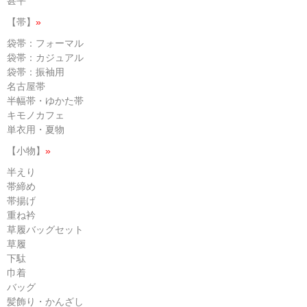
甚平
【帯】
»
袋帯：フォーマル
袋帯：カジュアル
袋帯：振袖用
名古屋帯
半幅帯・ゆかた帯
キモノカフェ
単衣用・夏物
【小物】
»
半えり
帯締め
帯揚げ
重ね衿
草履バッグセット
草履
下駄
巾着
バッグ
髪飾り・かんざし