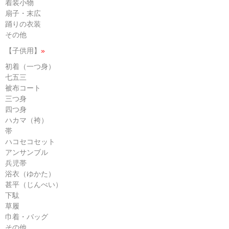
着装小物
扇子・末広
踊りの衣装
その他
【子供用】
»
初着（一つ身）
七五三
被布コート
三つ身
四つ身
ハカマ（袴）
帯
ハコセコセット
アンサンブル
兵児帯
浴衣（ゆかた）
甚平（じんべい）
下駄
草履
巾着・バッグ
その他