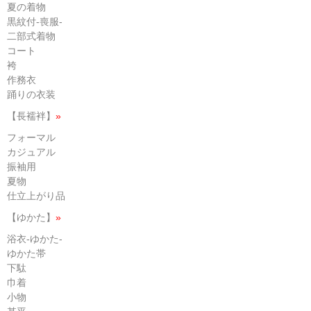
夏の着物
黒紋付-喪服-
二部式着物
コート
袴
作務衣
踊りの衣装
【長襦袢】
»
フォーマル
カジュアル
振袖用
夏物
仕立上がり品
【ゆかた】
»
浴衣-ゆかた-
ゆかた帯
下駄
巾着
小物