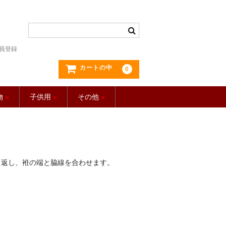
員登録
カートの中
0
物
»
子供用
»
その他
»
り返し、袵の端と脇線を合わせます。