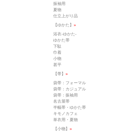
振袖用
夏物
仕立上がり品
【ゆかた】
»
浴衣-ゆかた-
ゆかた帯
下駄
巾着
小物
甚平
【帯】
»
袋帯：フォーマル
袋帯：カジュアル
袋帯：振袖用
名古屋帯
半幅帯・ゆかた帯
キモノカフェ
単衣用・夏物
【小物】
»