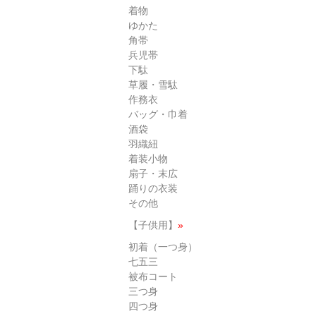
着物
ゆかた
角帯
兵児帯
下駄
草履・雪駄
作務衣
バッグ・巾着
酒袋
羽織紐
着装小物
扇子・末広
踊りの衣装
その他
【子供用】
»
初着（一つ身）
七五三
被布コート
三つ身
四つ身