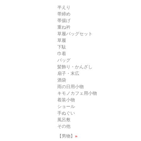
半えり
帯締め
帯揚げ
重ね衿
草履バッグセット
草履
下駄
巾着
バッグ
髪飾り・かんざし
扇子・末広
酒袋
雨の日用小物
キモノカフェ用小物
着装小物
ショール
手ぬぐい
風呂敷
その他
【男物】
»