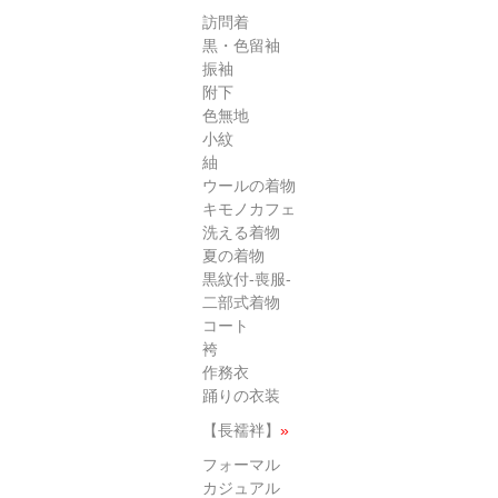
訪問着
黒・色留袖
振袖
附下
色無地
小紋
紬
ウールの着物
キモノカフェ
洗える着物
夏の着物
黒紋付-喪服-
二部式着物
コート
袴
作務衣
踊りの衣装
【長襦袢】
»
フォーマル
カジュアル