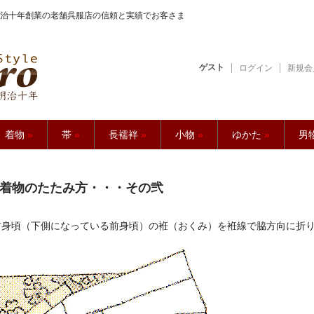
治十年創業の老舗呉服店の信頼と実績でお客さま
ゲスト
ログイン
新規会
【久五郎】
着物
»
帯
»
長襦袢
»
小物
»
ゆかた
»
男
着物のたたみ方・・・その弐
前身頃（下側になっている前身頃）の袵（おくみ）を袵線で脇方向に折