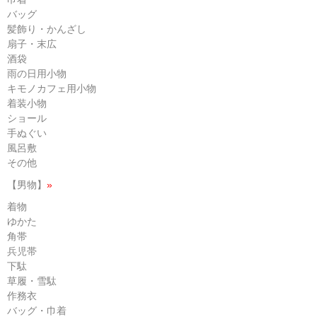
バッグ
髪飾り・かんざし
扇子・末広
酒袋
雨の日用小物
キモノカフェ用小物
着装小物
ショール
手ぬぐい
風呂敷
その他
【男物】
»
着物
ゆかた
角帯
兵児帯
下駄
草履・雪駄
作務衣
バッグ・巾着