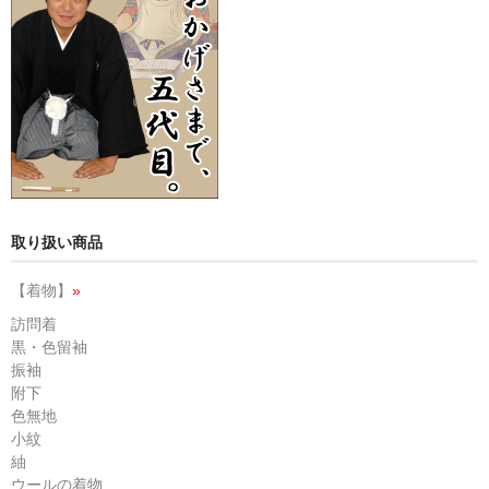
取り扱い商品
【着物】
»
訪問着
黒・色留袖
振袖
附下
色無地
小紋
紬
ウールの着物