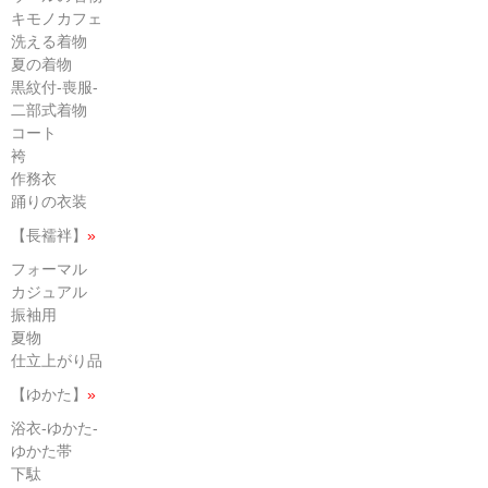
キモノカフェ
洗える着物
夏の着物
黒紋付-喪服-
二部式着物
コート
袴
作務衣
踊りの衣装
【長襦袢】
»
フォーマル
カジュアル
振袖用
夏物
仕立上がり品
【ゆかた】
»
浴衣-ゆかた-
ゆかた帯
下駄