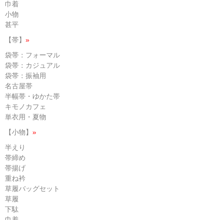
巾着
小物
甚平
【帯】
»
袋帯：フォーマル
袋帯：カジュアル
袋帯：振袖用
名古屋帯
半幅帯・ゆかた帯
キモノカフェ
単衣用・夏物
【小物】
»
半えり
帯締め
帯揚げ
重ね衿
草履バッグセット
草履
下駄
巾着