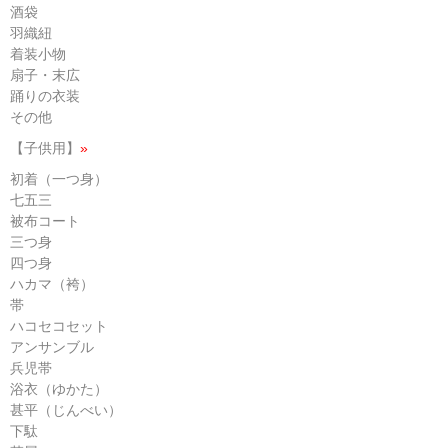
酒袋
羽織紐
着装小物
扇子・末広
踊りの衣装
その他
【子供用】
»
初着（一つ身）
七五三
被布コート
三つ身
四つ身
ハカマ（袴）
帯
ハコセコセット
アンサンブル
兵児帯
浴衣（ゆかた）
甚平（じんべい）
下駄