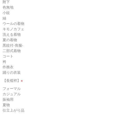
附下
色無地
小紋
紬
ウールの着物
キモノカフェ
洗える着物
夏の着物
黒紋付-喪服-
二部式着物
コート
袴
作務衣
踊りの衣装
【長襦袢】
»
フォーマル
カジュアル
振袖用
夏物
仕立上がり品