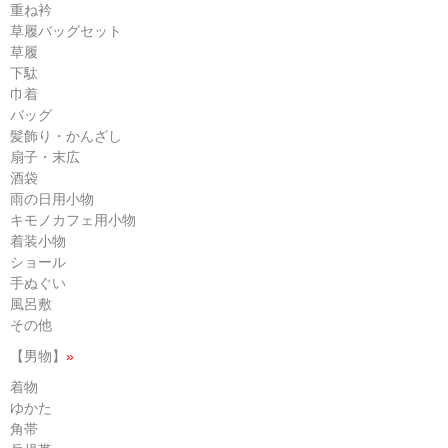
重ね衿
草履バッグセット
草履
下駄
巾着
バッグ
髪飾り・かんざし
扇子・末広
酒袋
雨の日用小物
キモノカフェ用小物
着装小物
ショール
手ぬぐい
風呂敷
その他
【男物】
»
着物
ゆかた
角帯