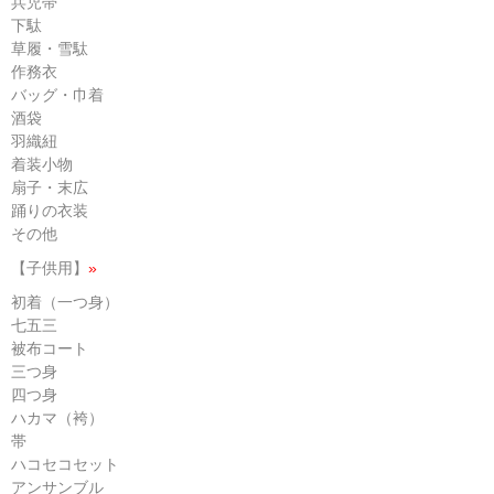
兵児帯
下駄
草履・雪駄
作務衣
バッグ・巾着
酒袋
羽織紐
着装小物
扇子・末広
踊りの衣装
その他
【子供用】
»
初着（一つ身）
七五三
被布コート
三つ身
四つ身
ハカマ（袴）
帯
ハコセコセット
アンサンブル