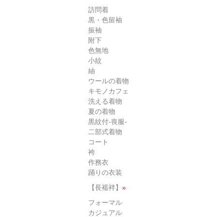
訪問着
黒・色留袖
振袖
附下
色無地
小紋
紬
ウールの着物
キモノカフェ
洗える着物
夏の着物
黒紋付-喪服-
二部式着物
コート
袴
作務衣
踊りの衣装
【長襦袢】
»
フォーマル
カジュアル