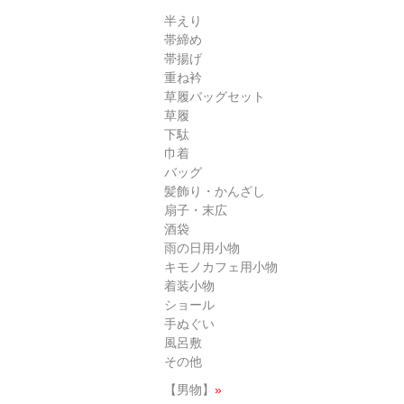
半えり
帯締め
帯揚げ
重ね衿
草履バッグセット
草履
下駄
巾着
バッグ
髪飾り・かんざし
扇子・末広
酒袋
雨の日用小物
キモノカフェ用小物
着装小物
ショール
手ぬぐい
風呂敷
その他
【男物】
»