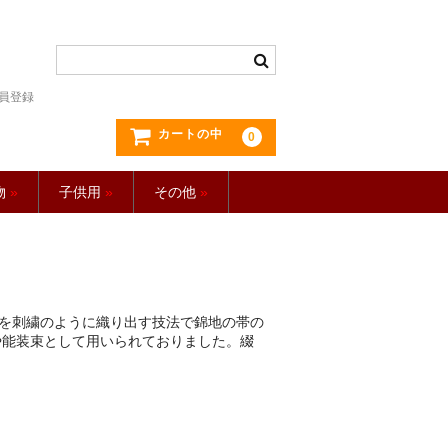
員登録
カートの中
0
物
»
子供用
»
その他
»
柄を刺繍のように織り出す技法で錦地の帯の
や能装束として用いられておりました。綴