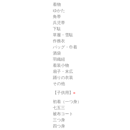
着物
ゆかた
角帯
兵児帯
下駄
草履・雪駄
作務衣
バッグ・巾着
酒袋
羽織紐
着装小物
扇子・末広
踊りの衣装
その他
【子供用】
»
初着（一つ身）
七五三
被布コート
三つ身
四つ身