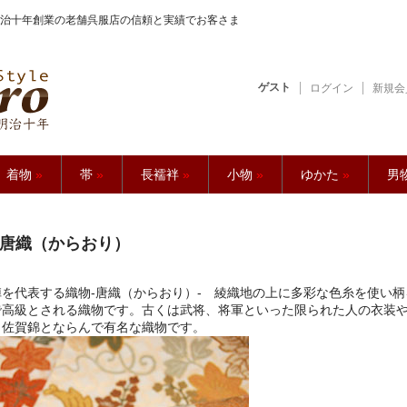
治十年創業の老舗呉服店の信頼と実績でお客さま
ゲスト
ログイン
新規会
【久五郎】
着物
»
帯
»
長襦袢
»
小物
»
ゆかた
»
男
唐織（からおり）
陣を代表する織物-唐織（からおり）- 綾織地の上に多彩な色糸を使い
で高級とされる織物です。古くは武将、将軍といった限られた人の衣装
、佐賀錦とならんで有名な織物です。