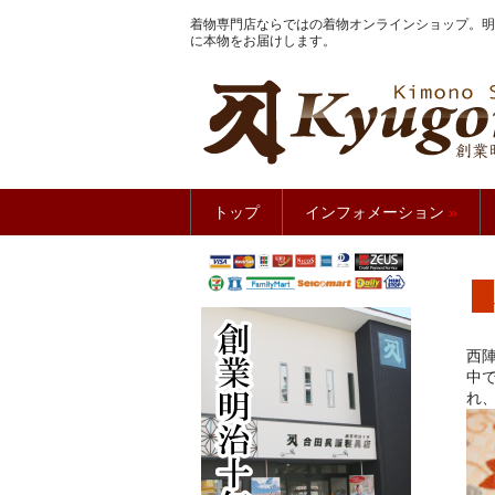
着物専門店ならではの着物オンラインショップ。明
に本物をお届けします。
きもの館
トップ
インフォメーション
»
西
中
れ