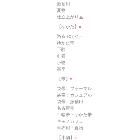
振袖用
夏物
仕立上がり品
【ゆかた】
»
浴衣-ゆかた-
ゆかた帯
下駄
巾着
小物
甚平
【帯】
»
袋帯：フォーマル
袋帯：カジュアル
袋帯：振袖用
名古屋帯
半幅帯・ゆかた帯
キモノカフェ
単衣用・夏物
【小物】
»