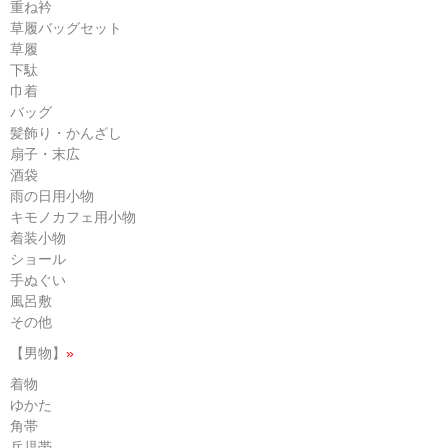
重ね衿
草履バッグセット
草履
下駄
巾着
バッグ
髪飾り・かんざし
扇子・末広
酒袋
雨の日用小物
キモノカフェ用小物
着装小物
ショール
手ぬぐい
風呂敷
その他
【男物】
»
着物
ゆかた
角帯
兵児帯