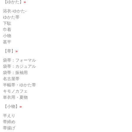
【ゆかた】
»
浴衣-ゆかた-
ゆかた帯
下駄
巾着
小物
甚平
【帯】
»
袋帯：フォーマル
袋帯：カジュアル
袋帯：振袖用
名古屋帯
半幅帯・ゆかた帯
キモノカフェ
単衣用・夏物
【小物】
»
半えり
帯締め
帯揚げ