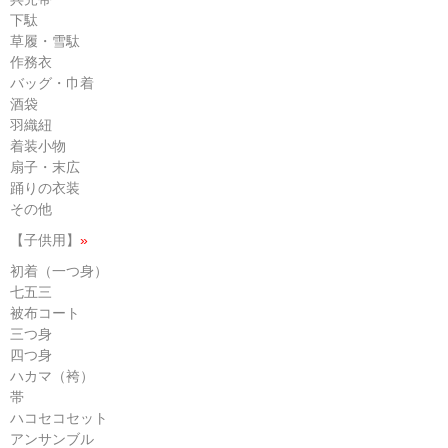
下駄
草履・雪駄
作務衣
バッグ・巾着
酒袋
羽織紐
着装小物
扇子・末広
踊りの衣装
その他
【子供用】
»
初着（一つ身）
七五三
被布コート
三つ身
四つ身
ハカマ（袴）
帯
ハコセコセット
アンサンブル