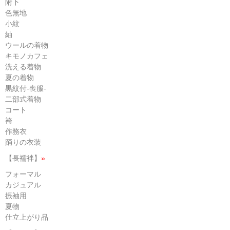
附下
色無地
小紋
紬
ウールの着物
キモノカフェ
洗える着物
夏の着物
黒紋付-喪服-
二部式着物
コート
袴
作務衣
踊りの衣装
【長襦袢】
»
フォーマル
カジュアル
振袖用
夏物
仕立上がり品