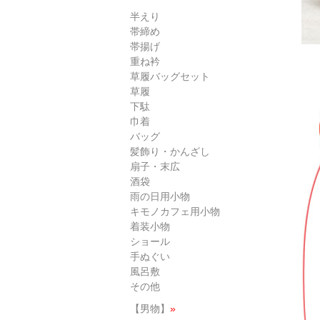
半えり
帯締め
帯揚げ
重ね衿
草履バッグセット
草履
下駄
巾着
バッグ
髪飾り・かんざし
扇子・末広
酒袋
雨の日用小物
キモノカフェ用小物
着装小物
ショール
手ぬぐい
風呂敷
その他
【男物】
»