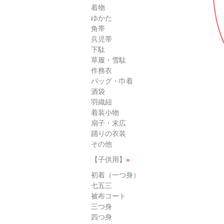
着物
ゆかた
角帯
兵児帯
下駄
草履・雪駄
作務衣
バッグ・巾着
酒袋
羽織紐
着装小物
扇子・末広
踊りの衣装
その他
【子供用】
»
初着（一つ身）
七五三
被布コート
三つ身
四つ身