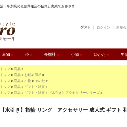
治十年創業の老舗呉服店の信頼と実績でお客さま
ゲスト
ログイン
新規会
【久五郎】
着物
»
帯
»
長襦袢
»
小物
»
ゆかた
»
男
トップ
»
商品
»
トップ
»
商品
»
お勧め商品
»
トップ
»
商品
»
小物
»
その他
»
トップ
»
商品
»
ギフト・雑貨
»
トップ
»
商品
»
ギフト・雑貨
»
《水引き》アクセサリーシリーズ
»
【水引き】指輪 リング アクセサリー 成人式 ギフト 