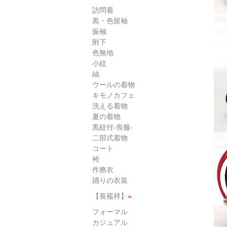
訪問着
黒・色留袖
振袖
附下
色無地
小紋
紬
ウールの着物
キモノカフェ
洗える着物
夏の着物
黒紋付-喪服-
二部式着物
コート
袴
作務衣
踊りの衣装
【長襦袢】
»
フォーマル
カジュアル