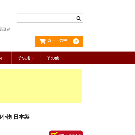
員登録
カートの中
0
物
»
子供用
»
その他
»
和小物 日本製