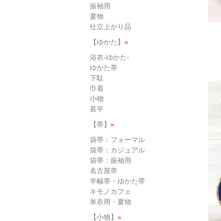
振袖用
夏物
仕立上がり品
【ゆかた】
»
浴衣-ゆかた-
ゆかた帯
下駄
巾着
小物
甚平
【帯】
»
袋帯：フォーマル
袋帯：カジュアル
袋帯：振袖用
名古屋帯
半幅帯・ゆかた帯
キモノカフェ
単衣用・夏物
【小物】
»