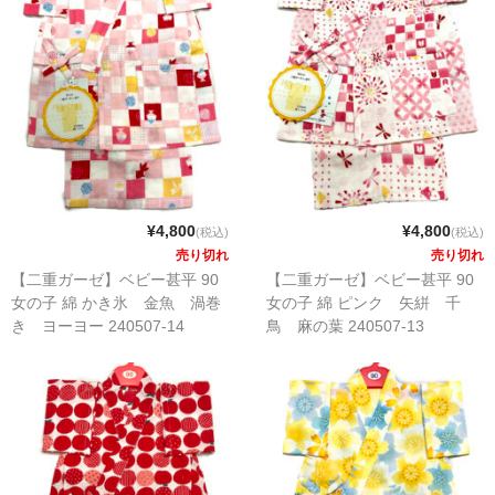
¥4,800
¥4,800
(税込)
(税込)
売り切れ
売り切れ
【二重ガーゼ】ベビー甚平 90
【二重ガーゼ】ベビー甚平 90
女の子 綿 かき氷 金魚 渦巻
女の子 綿 ピンク 矢絣 千
き ヨーヨー 240507-14
鳥 麻の葉 240507-13