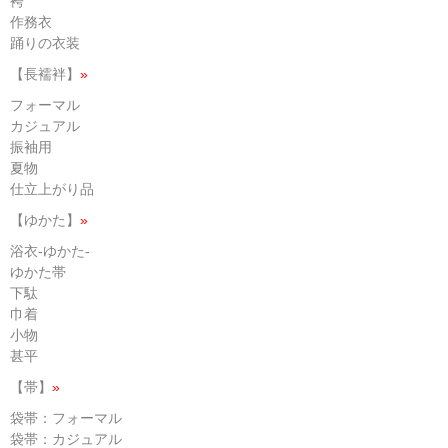
袴
作務衣
踊りの衣装
【長襦袢】
»
フォーマル
カジュアル
振袖用
夏物
仕立上がり品
【ゆかた】
»
浴衣-ゆかた-
ゆかた帯
下駄
巾着
小物
甚平
【帯】
»
袋帯：フォーマル
袋帯：カジュアル