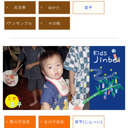
兵児帯
ゆかた
甚平
アンサンブル
その他
男の子浴衣
女の子浴衣
甚平(じんべい)