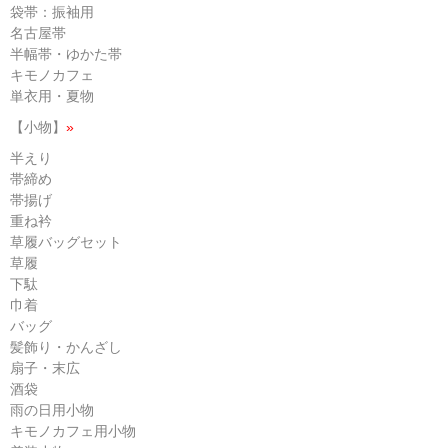
袋帯：振袖用
名古屋帯
半幅帯・ゆかた帯
キモノカフェ
単衣用・夏物
【小物】
»
半えり
帯締め
帯揚げ
重ね衿
草履バッグセット
草履
下駄
巾着
バッグ
髪飾り・かんざし
扇子・末広
酒袋
雨の日用小物
キモノカフェ用小物