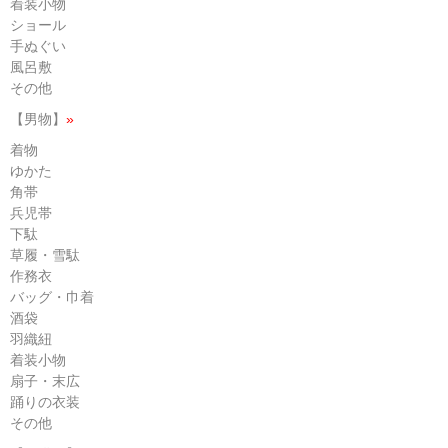
着装小物
ショール
手ぬぐい
風呂敷
その他
【男物】
»
着物
ゆかた
角帯
兵児帯
下駄
草履・雪駄
作務衣
バッグ・巾着
酒袋
羽織紐
着装小物
扇子・末広
踊りの衣装
その他