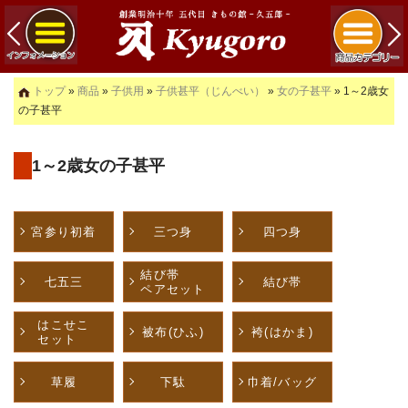
トップ
»
商品
»
子供用
»
子供甚平（じんべい）
»
女の子甚平
» 1～2歳女
の子甚平
1～2歳女の子甚平
宮参り初着
三つ身
四つ身
結び帯
七五三
結び帯
ペアセット
はこせこ
被布(ひふ)
袴(はかま)
セット
草履
下駄
巾着/バッグ