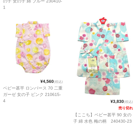
の子 女の子 綿 ブルー 230410-
1
¥4,560
(税込)
ベビー甚平 ロンパース 70 二重
ガーゼ 女の子 ピンク 210615-
4
¥3,830
(税込)
売り切れ
【ここち】ベビー甚平 90 女の
子 綿 水色 梅の柄 240430-23