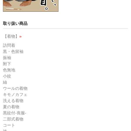
取り扱い商品
【着物】
»
訪問着
黒・色留袖
振袖
附下
色無地
小紋
紬
ウールの着物
キモノカフェ
洗える着物
夏の着物
黒紋付-喪服-
二部式着物
コート