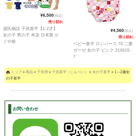
¥6,500
(税込)
売り切れ
源氏物語 子供甚平【1-2才】
¥4,560
(税込)
女の子 男の子 本染 日本製 か
売り切れ
ぐや姫
ベビー甚平 ロンパース 70 二重
ガーゼ 女の子 ピンク 210615-
7
トップ
»
商品
»
子供用
»
子供甚平（じんべい）
»
女の子甚平
» 1～2歳女
の子甚平
お問い合わせ