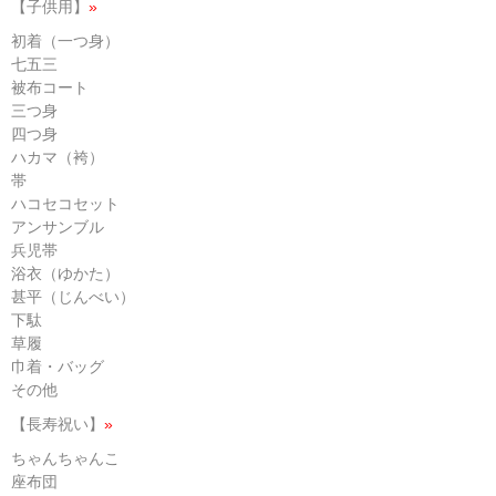
【子供用】
»
初着（一つ身）
七五三
被布コート
三つ身
四つ身
ハカマ（袴）
帯
ハコセコセット
アンサンブル
兵児帯
浴衣（ゆかた）
甚平（じんべい）
下駄
草履
巾着・バッグ
その他
【長寿祝い】
»
ちゃんちゃんこ
座布団