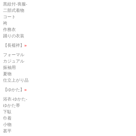
黒紋付-喪服-
二部式着物
コート
袴
作務衣
踊りの衣装
【長襦袢】
»
フォーマル
カジュアル
振袖用
夏物
仕立上がり品
【ゆかた】
»
浴衣-ゆかた-
ゆかた帯
下駄
巾着
小物
甚平