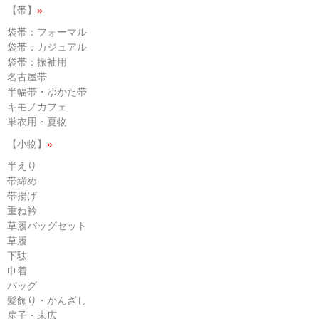
【帯】
»
袋帯：フォーマル
袋帯：カジュアル
袋帯：振袖用
名古屋帯
半幅帯・ゆかた帯
キモノカフェ
単衣用・夏物
【小物】
»
半えり
帯締め
帯揚げ
重ね衿
草履バッグセット
草履
下駄
巾着
バッグ
髪飾り・かんざし
扇子・末広