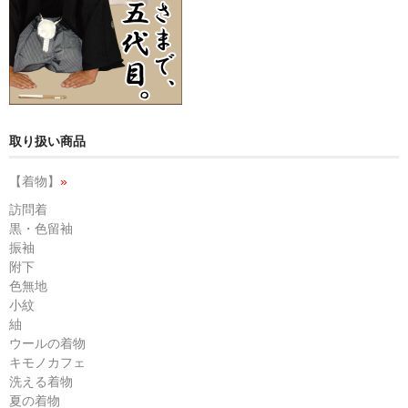
取り扱い商品
【着物】
»
訪問着
黒・色留袖
振袖
附下
色無地
小紋
紬
ウールの着物
キモノカフェ
洗える着物
夏の着物