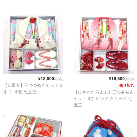
¥18,600
¥18,600
(税込)
(税込)
【八重衣】三つ身被布セット 3
売り切れ
才 白 水色 七五三
【ひさかたろまん】三つ身被布
セット 3才 ピンク クリーム 七
五三