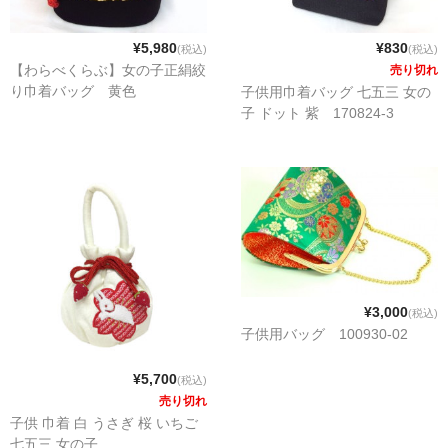
¥5,980
¥830
(税込)
(税込)
【わらべくらぶ】女の子正絹絞
売り切れ
り巾着バッグ 黄色
子供用巾着バッグ 七五三 女の
子 ドット 紫 170824-3
¥3,000
(税込)
子供用バッグ 100930-02
¥5,700
(税込)
売り切れ
子供 巾着 白 うさぎ 桜 いちご
七五三 女の子