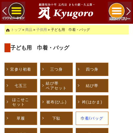
トップ
»
商品
»
子供用
» 子ども用 巾着・バッグ
子ども用 巾着・バッグ
宮参り初着
三つ身
四つ身
結び帯
七五三
結び帯
ペアセット
はこせこ
被布(ひふ)
袴(はかま)
セット
草履
下駄
巾着/バッグ