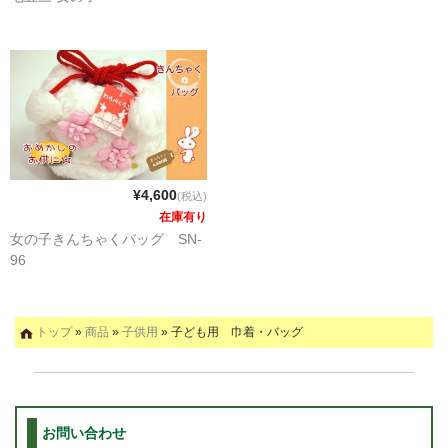
¥4,600
(税込)
在庫有り
女の子きんちゃくバッグ SN-
96
トップ
»
商品
»
子供用
» 子ども用 巾着・バッグ
お問い合わせ