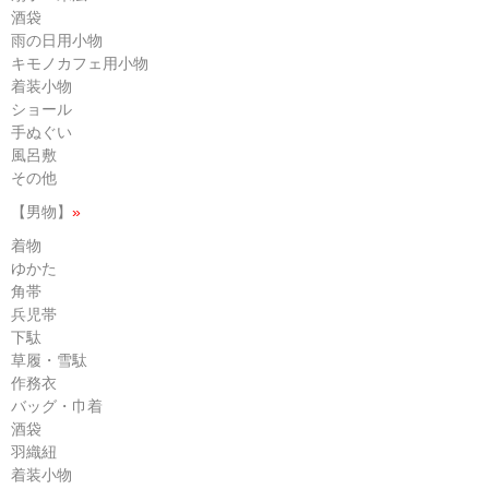
酒袋
雨の日用小物
キモノカフェ用小物
着装小物
ショール
手ぬぐい
風呂敷
その他
【男物】
»
着物
ゆかた
角帯
兵児帯
下駄
草履・雪駄
作務衣
バッグ・巾着
酒袋
羽織紐
着装小物