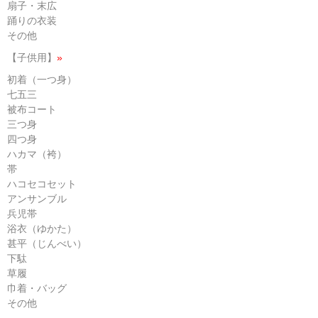
扇子・末広
踊りの衣装
その他
【子供用】
»
初着（一つ身）
七五三
被布コート
三つ身
四つ身
ハカマ（袴）
帯
ハコセコセット
アンサンブル
兵児帯
浴衣（ゆかた）
甚平（じんべい）
下駄
草履
巾着・バッグ
その他