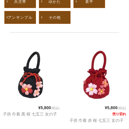
兵児帯
ゆかた
甚平
アンサンブル
その他
¥5,800
¥5,800
(税込)
(税込)
子供 巾着 黒 桜 七五三 女の子
売り切れ
子供 巾着 赤 桜 七五三 女の子