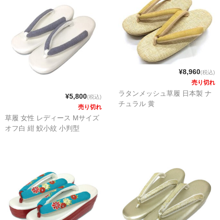
¥8,960
(税込)
売り切れ
ラタンメッシュ草履 日本製 ナ
¥5,800
(税込)
チュラル 黄
売り切れ
草履 女性 レディース Mサイズ
オフ白 紺 鮫小紋 小判型