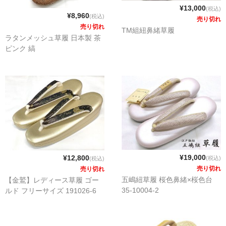
¥13,000
(税込)
¥8,960
(税込)
売り切れ
売り切れ
TM組紐鼻緒草履
ラタンメッシュ草履 日本製 茶
ピンク 縞
¥19,000
¥12,800
(税込)
(税込)
売り切れ
売り切れ
五嶋紐草履 桜色鼻緒×桜色台
【金鷲】レディース草履 ゴー
35-10004-2
ルド フリーサイズ 191026-6