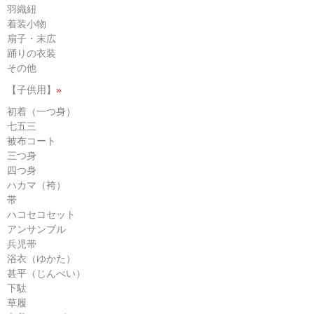
羽織紐
着装小物
扇子・末広
踊りの衣装
その他
【子供用】
»
初着（一つ身）
七五三
被布コート
三つ身
四つ身
ハカマ（袴）
帯
ハコセコセット
アンサンブル
兵児帯
浴衣（ゆかた）
甚平（じんべい）
下駄
草履