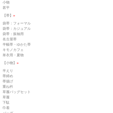
小物
甚平
【帯】
»
袋帯：フォーマル
袋帯：カジュアル
袋帯：振袖用
名古屋帯
半幅帯・ゆかた帯
キモノカフェ
単衣用・夏物
【小物】
»
半えり
帯締め
帯揚げ
重ね衿
草履バッグセット
草履
下駄
巾着
バッグ