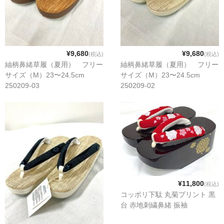
¥9,680
¥9,680
(税込)
(税込)
紬柄鼻緒草履（夏用） フリー
紬柄鼻緒草履（夏用） フリー
サイズ（M）23〜24.5cm
サイズ（M）23〜24.5cm
250209-03
250209-02
¥11,800
(税込)
コッポリ下駄 丸菊プリント 黒
台 赤地刺繍鼻緒 振袖