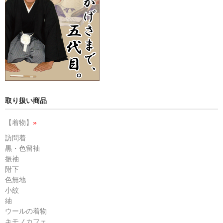
取り扱い商品
【着物】
»
訪問着
黒・色留袖
振袖
附下
色無地
小紋
紬
ウールの着物
キモノカフェ