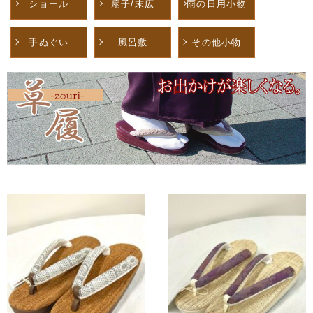
ショール
扇子/末広
雨の日用小物
手ぬぐい
風呂敷
その他小物