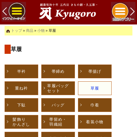
トップ
»
商品
»
小物
» 草履
草履
半衿
帯締め
帯揚げ
草履バッグ
重ね衿
草履
セット
下駄
バッグ
巾着
髪飾り
帯留め・
着装小物
かんざし
羽織紐