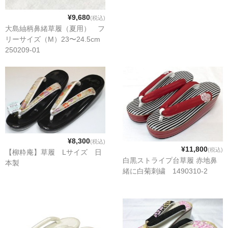
¥9,680
(税込)
大島紬柄鼻緒草履（夏用） フ
リーサイズ（M）23〜24.5cm
250209-01
¥8,300
(税込)
¥11,800
(税込)
【柳粋庵】草履 Lサイズ 日
白黒ストライプ台草履 赤地鼻
本製
緒に白菊刺繍 1490310-2