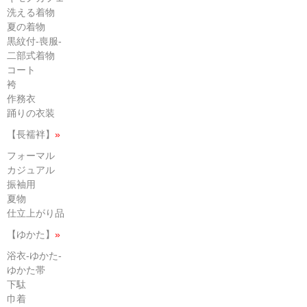
洗える着物
夏の着物
黒紋付-喪服-
二部式着物
コート
袴
作務衣
踊りの衣装
【長襦袢】
»
フォーマル
カジュアル
振袖用
夏物
仕立上がり品
【ゆかた】
»
浴衣-ゆかた-
ゆかた帯
下駄
巾着