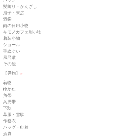
髪飾り・かんざし
扇子・末広
酒袋
雨の日用小物
キモノカフェ用小物
着装小物
ショール
手ぬぐい
風呂敷
その他
【男物】
»
着物
ゆかた
角帯
兵児帯
下駄
草履・雪駄
作務衣
バッグ・巾着
酒袋