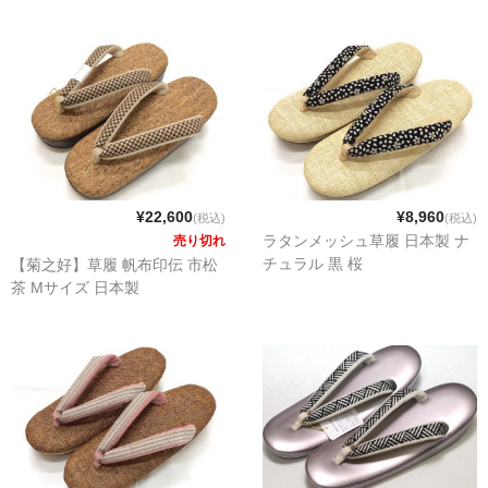
¥22,600
¥8,960
(税込)
(税込)
ラタンメッシュ草履 日本製 ナ
売り切れ
チュラル 黒 桜
【菊之好】草履 帆布印伝 市松
茶 Mサイズ 日本製