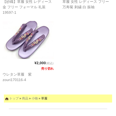
【紗織】草履 女性 レディース
草履 女性 レディース フリー
金 フリー フォーマル 礼装
万寿菊 刺繍 白 振袖
19597-1
¥2,000
(税込)
売り切れ
ウレタン草履 紫
zouri170116-4
トップ
»
商品
»
小物
» 草履