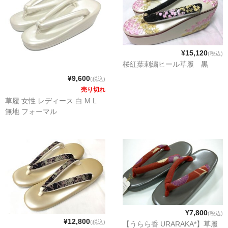
¥15,120
(税込)
桜紅葉刺繍ヒール草履 黒
¥9,600
(税込)
売り切れ
草履 女性 レディース 白 M L
無地 フォーマル
¥7,800
(税込)
¥12,800
(税込)
【うらら香 URARAKA*】草履