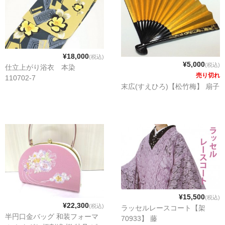
¥18,000
(税込)
¥5,000
(税込)
仕立上がり浴衣 本染
売り切れ
110702-7
末広(すえひろ)【松竹梅】 扇子
¥15,500
(税込)
¥22,300
(税込)
ラッセルレースコート【架
半円口金バッグ 和装フォーマ
70933】 藤