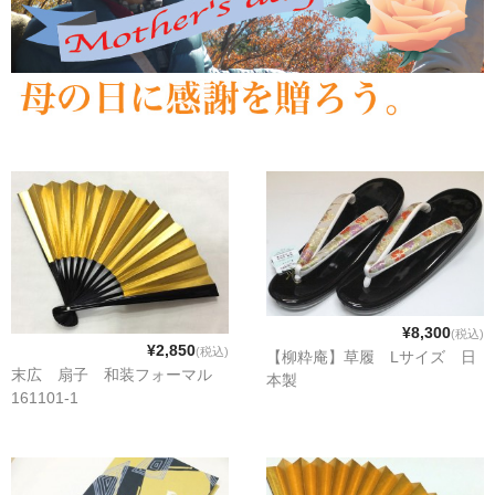
¥8,300
(税込)
¥2,850
(税込)
【柳粋庵】草履 Lサイズ 日
末広 扇子 和装フォーマル
本製
161101-1