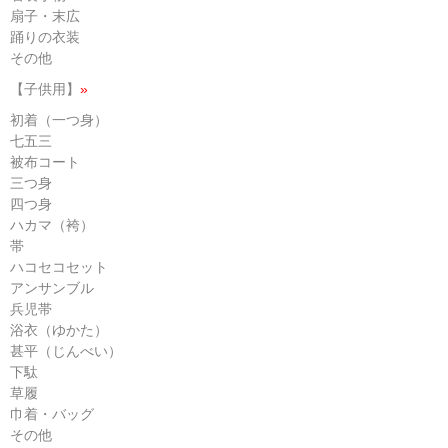
扇子・末広
踊りの衣装
その他
【子供用】
»
初着（一つ身）
七五三
被布コート
三つ身
四つ身
ハカマ（袴）
帯
ハコセコセット
アンサンブル
兵児帯
浴衣（ゆかた）
甚平（じんべい）
下駄
草履
巾着・バッグ
その他