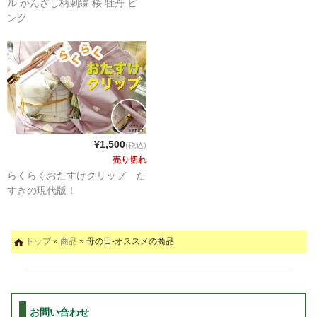
ル かんざし柄刺繍 桜 牡丹 ピ
ンク
¥1,500
(税込)
売り切れ
らくらくおたすけクリップ た
すきの現代版！
トップ
»
商品
» 母の日-オススメの商品
お問い合わせ