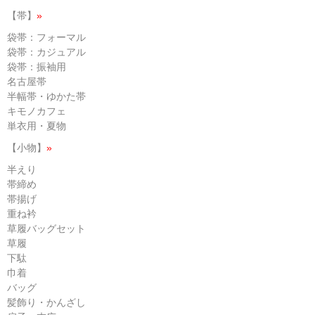
【帯】
»
袋帯：フォーマル
袋帯：カジュアル
袋帯：振袖用
名古屋帯
半幅帯・ゆかた帯
キモノカフェ
単衣用・夏物
【小物】
»
半えり
帯締め
帯揚げ
重ね衿
草履バッグセット
草履
下駄
巾着
バッグ
髪飾り・かんざし