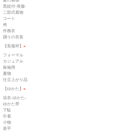
夏の着物
黒紋付-喪服-
二部式着物
コート
袴
作務衣
踊りの衣装
【長襦袢】
»
フォーマル
カジュアル
振袖用
夏物
仕立上がり品
【ゆかた】
»
浴衣-ゆかた-
ゆかた帯
下駄
巾着
小物
甚平