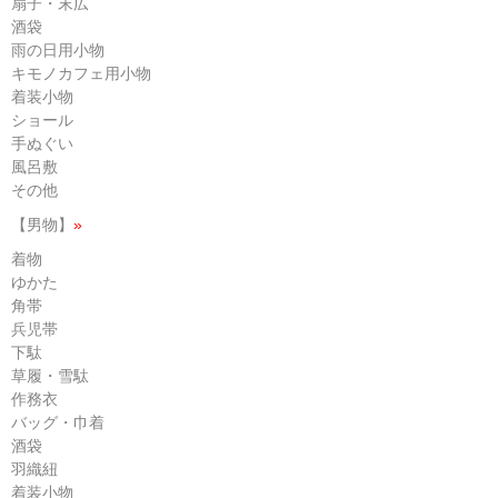
扇子・末広
酒袋
雨の日用小物
キモノカフェ用小物
着装小物
ショール
手ぬぐい
風呂敷
その他
【男物】
»
着物
ゆかた
角帯
兵児帯
下駄
草履・雪駄
作務衣
バッグ・巾着
酒袋
羽織紐
着装小物