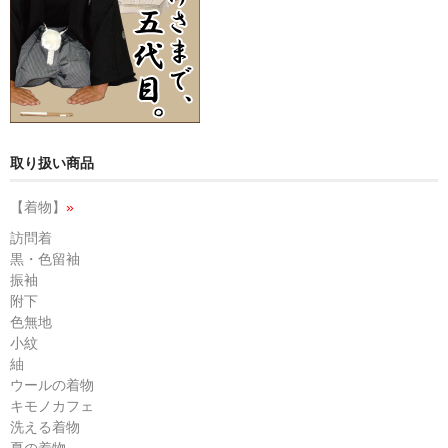
取り扱い商品
【着物】
»
訪問着
黒・色留袖
振袖
附下
色無地
小紋
紬
ウールの着物
キモノカフェ
洗える着物