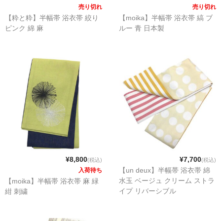
売り切れ
売り切れ
【粋と粋】半幅帯 浴衣帯 絞り
【moika】半幅帯 浴衣帯 縞 ブ
ピンク 綿 麻
ルー 青 日本製
¥8,800
¥7,700
(税込)
(税込)
【un deux】半幅帯 浴衣帯 綿
入荷待ち
水玉 ベージュ クリーム ストラ
【moika】半幅帯 浴衣帯 麻 緑
イプ リバーシブル
紺 刺繍