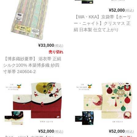
¥52,000
(税込)
【WA・KKA】京袋帯【ホーリ
ー・ニャイト】クリスマス 正
絹 日本製 仕立て上がり
¥33,000
(税込)
売り切れ
【博多織紗夏帯】 浴衣帯 正絹
シルク100% 本築博多織 紗四
寸単帯 240604-2
¥52,000
¥52,000
(税込)
(税込)