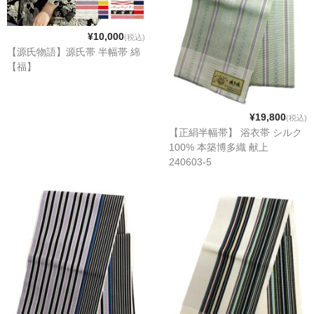
¥10,000
(税込)
【源氏物語】源氏帯 半幅帯 綿
【福】
¥19,800
(税込)
【正絹半幅帯】 浴衣帯 シルク
100% 本築博多織 献上
240603-5