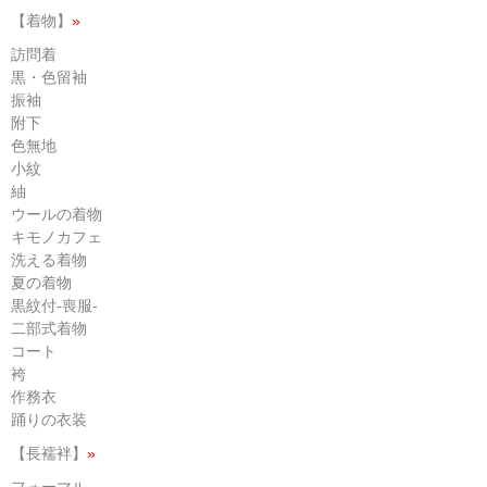
【着物】
»
訪問着
黒・色留袖
振袖
附下
色無地
小紋
紬
ウールの着物
キモノカフェ
洗える着物
夏の着物
黒紋付-喪服-
二部式着物
コート
袴
作務衣
踊りの衣装
【長襦袢】
»