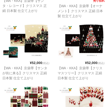
【WA・KKA】京袋帯【サン
売り切れ
タ・レコード】クリスマス 正
【WA・KKA】京袋帯【オーナ
絹 日本製 仕立て上がり
メント】クリスマス 正絹 日本
製 仕立て上がり
¥52,000
¥52,000
(税込)
(税込)
【WA・KKA】京袋帯【サンタ
【WA・KKA】京袋帯【クリス
が街に来る】クリスマス 正絹
マスツリー】クリスマス 正絹
日本製 仕立て上がり
日本製 仕立て上がり