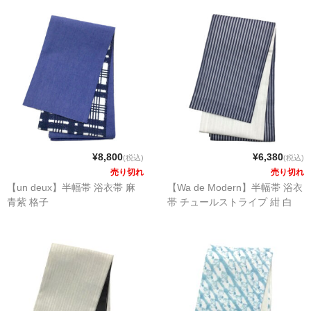
¥8,800
¥6,380
(税込)
(税込)
売り切れ
売り切れ
【un deux】半幅帯 浴衣帯 麻
【Wa de Modern】半幅帯 浴衣
青紫 格子
帯 チュールストライプ 紺 白