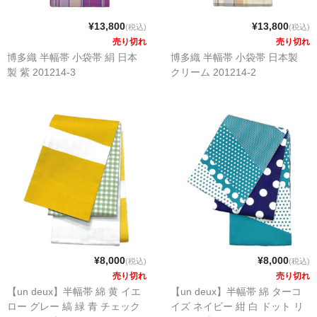
¥13,800
¥13,800
(税込)
(税込)
売り切れ
売り切れ
博多織 半幅帯 小袋帯 絹 日本
博多織 半幅帯 小袋帯 日本製
製 紫 201214-3
クリーム 201214-2
¥8,000
¥8,000
(税込)
(税込)
売り切れ
売り切れ
【un deux】半幅帯 綿 黄 イエ
【un deux】半幅帯 綿 ターコ
ロー グレー 縞 緑 青 チェック
イズ ネイビー 紺 白 ドット リ