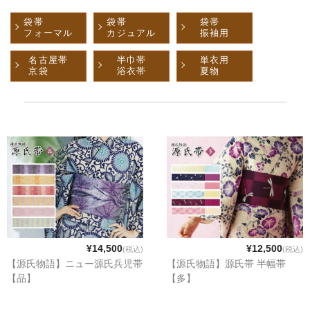
袋帯
袋帯
袋帯
フォーマル
カジュアル
振袖用
名古屋帯
半巾帯
単衣用
京袋
浴衣帯
夏物
¥14,500
¥12,500
(税込)
(税込)
【源氏物語】ニュー源氏兵児帯
【源氏物語】源氏帯 半幅帯
【品】
【多】