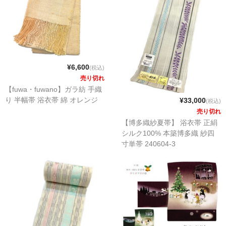
¥6,600
(税込)
売り切れ
【fuwa・fuwano】ガラ紡 手織
り 半幅帯 浴衣帯 綿 オレンジ
¥33,000
(税込)
売り切れ
【博多織紗夏帯】 浴衣帯 正絹
シルク100% 本築博多織 紗四
寸単帯 240604-3