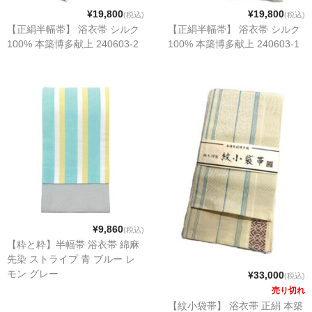
¥19,800
¥19,800
(税込)
(税込)
【正絹半幅帯】 浴衣帯 シルク
【正絹半幅帯】 浴衣帯 シルク
100% 本築博多献上 240603-2
100% 本築博多献上 240603-1
¥9,860
(税込)
【粋と粋】半幅帯 浴衣帯 綿麻
先染 ストライプ 青 ブルー レ
モン グレー
¥33,000
(税込)
売り切れ
【紋小袋帯】 浴衣帯 正絹 本築