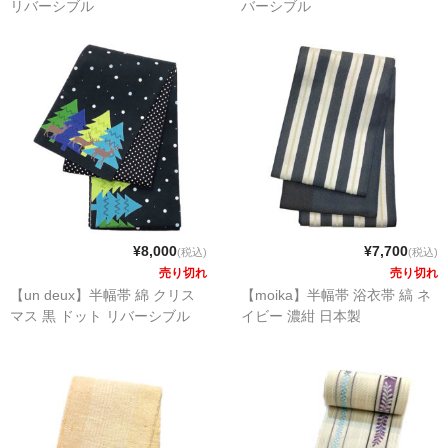
リバーシブル
バーシブル
¥8,000
¥7,700
(税込)
(税込)
売り切れ
売り切れ
【un deux】半幅帯 綿 クリス
【moika】半幅帯 浴衣帯 縞 ネ
マス 黒 ドット リバーシブル
イビー 濃紺 日本製