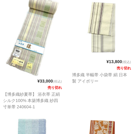
¥13,800
(税込)
売り切れ
博多織 半幅帯 小袋帯 絹 日本
製 アイボリー
¥33,000
(税込)
売り切れ
【博多織紗夏帯】 浴衣帯 正絹
シルク100% 本築博多織 紗四
寸単帯 240604-1