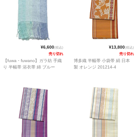
¥6,600
¥13,800
(税込)
(税込)
売り切れ
売り切れ
【fuwa・fuwano】ガラ紡 手織
博多織 半幅帯 小袋帯 絹 日本
り 半幅帯 浴衣帯 綿 ブルー
製 オレンジ 201214-4