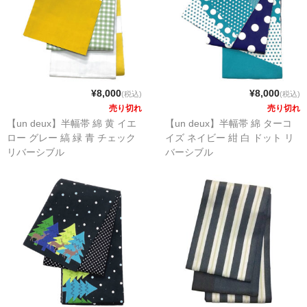
¥8,000
¥8,000
(税込)
(税込)
売り切れ
売り切れ
【un deux】半幅帯 綿 黄 イエ
【un deux】半幅帯 綿 ターコ
ロー グレー 縞 緑 青 チェック
イズ ネイビー 紺 白 ドット リ
リバーシブル
バーシブル