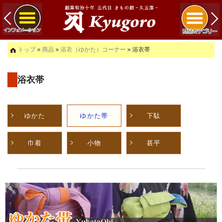
トップ
»
商品
»
浴衣（ゆかた）コーナー
» 浴衣帯
浴衣帯
ゆかた
ゆかた帯
下駄
巾着
小物
甚平