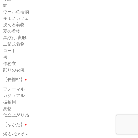
紬
ウールの着物
キモノカフェ
洗える着物
夏の着物
黒紋付-喪服-
二部式着物
コート
袴
作務衣
踊りの衣装
【長襦袢】
»
フォーマル
カジュアル
振袖用
夏物
仕立上がり品
【ゆかた】
»
浴衣-ゆかた-