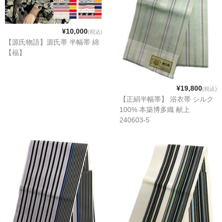
¥10,000
(税込)
【源氏物語】源氏帯 半幅帯 綿
【福】
¥19,800
(税込)
【正絹半幅帯】 浴衣帯 シルク
100% 本築博多織 献上
240603-5