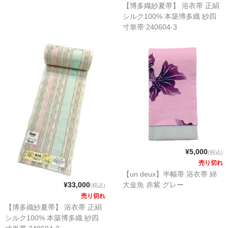
【博多織紗夏帯】 浴衣帯 正絹
シルク100% 本築博多織 紗四
寸単帯 240604-3
¥5,000
(税込)
売り切れ
【un deux】半幅帯 浴衣帯 綿
大金魚 赤紫 グレー
¥33,000
(税込)
売り切れ
【博多織紗夏帯】 浴衣帯 正絹
シルク100% 本築博多織 紗四