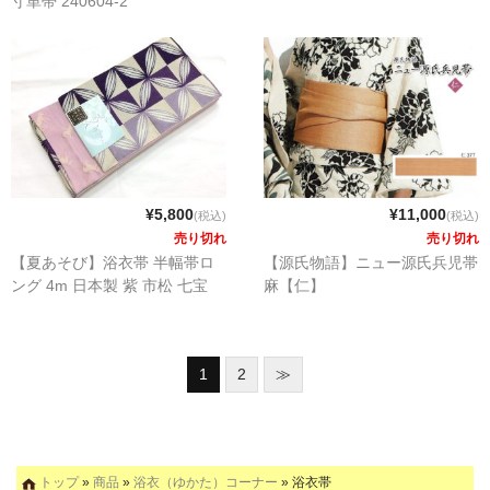
寸単帯 240604-2
¥5,800
¥11,000
(税込)
(税込)
売り切れ
売り切れ
【夏あそび】浴衣帯 半幅帯ロ
【源氏物語】ニュー源氏兵児帯
ング 4m 日本製 紫 市松 七宝
麻【仁】
1
2
≫
トップ
»
商品
»
浴衣（ゆかた）コーナー
» 浴衣帯