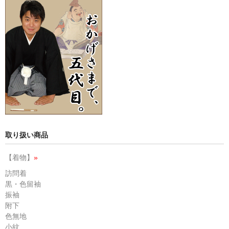
取り扱い商品
【着物】
»
訪問着
黒・色留袖
振袖
附下
色無地
小紋