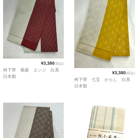
¥3,380
(税込)
袴下帯 菊菱 エンジ 白系
¥3,380
(税込)
日本製
袴下帯 七宝 からし 白系
日本製