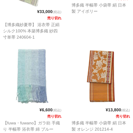
博多織 半幅帯 小袋帯 絹 日本
製 アイボリー
¥33,000
(税込)
売り切れ
【博多織紗夏帯】 浴衣帯 正絹
シルク100% 本築博多織 紗四
寸単帯 240604-1
¥6,600
¥13,800
(税込)
(税込)
売り切れ
売り切れ
【fuwa・fuwano】ガラ紡 手織
博多織 半幅帯 小袋帯 絹 日本
り 半幅帯 浴衣帯 綿 ブルー
製 オレンジ 201214-4