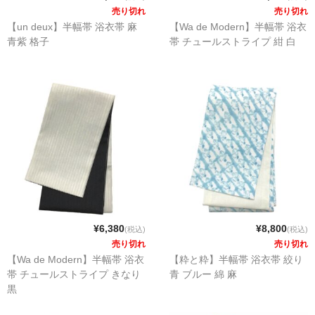
売り切れ
売り切れ
【un deux】半幅帯 浴衣帯 麻
【Wa de Modern】半幅帯 浴衣
青紫 格子
帯 チュールストライプ 紺 白
¥6,380
¥8,800
(税込)
(税込)
売り切れ
売り切れ
【Wa de Modern】半幅帯 浴衣
【粋と粋】半幅帯 浴衣帯 絞り
帯 チュールストライプ きなり
青 ブルー 綿 麻
黒