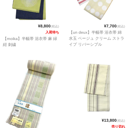
¥8,800
¥7,700
(税込)
(税込)
【un deux】半幅帯 浴衣帯 綿
入荷待ち
水玉 ベージュ クリーム ストラ
【moika】半幅帯 浴衣帯 麻 緑
イプ リバーシブル
紺 刺繍
¥13,800
(税込)
売り切れ