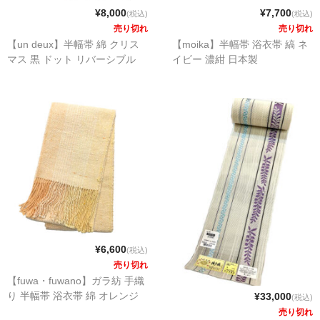
¥8,000
¥7,700
(税込)
(税込)
売り切れ
売り切れ
【un deux】半幅帯 綿 クリス
【moika】半幅帯 浴衣帯 縞 ネ
マス 黒 ドット リバーシブル
イビー 濃紺 日本製
¥6,600
(税込)
売り切れ
【fuwa・fuwano】ガラ紡 手織
り 半幅帯 浴衣帯 綿 オレンジ
¥33,000
(税込)
売り切れ