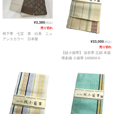
¥3,380
(税込)
売り切れ
袴下帯 七宝 茶 白系 ニュ
アンスカラー 日本製
¥33,000
(税込)
売り切れ
【紋小袋帯】 浴衣帯 正絹 本築
博多織 小袋帯 240604-6