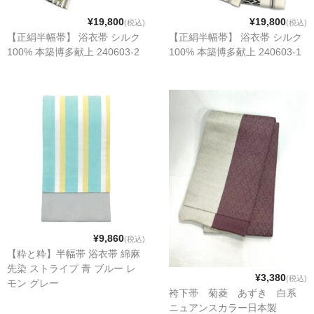
¥19,800
¥19,800
(税込)
(税込)
【正絹半幅帯】 浴衣帯 シルク
【正絹半幅帯】 浴衣帯 シルク
100% 本築博多献上 240603-2
100% 本築博多献上 240603-1
¥9,860
(税込)
【粋と粋】半幅帯 浴衣帯 綿麻
先染 ストライプ 青 ブルー レ
¥3,380
(税込)
モン グレー
袴下帯 菊菱 あずき 白系
ニュアンスカラー日本製