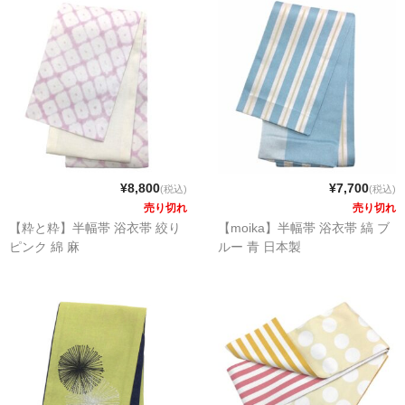
¥8,800
¥7,700
(税込)
(税込)
売り切れ
売り切れ
【粋と粋】半幅帯 浴衣帯 絞り
【moika】半幅帯 浴衣帯 縞 ブ
ピンク 綿 麻
ルー 青 日本製