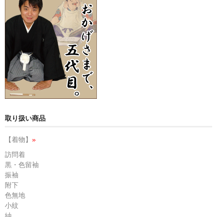
取り扱い商品
【着物】
»
訪問着
黒・色留袖
振袖
附下
色無地
小紋
紬