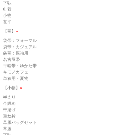
下駄
巾着
小物
甚平
【帯】
»
袋帯：フォーマル
袋帯：カジュアル
袋帯：振袖用
名古屋帯
半幅帯・ゆかた帯
キモノカフェ
単衣用・夏物
【小物】
»
半えり
帯締め
帯揚げ
重ね衿
草履バッグセット
草履