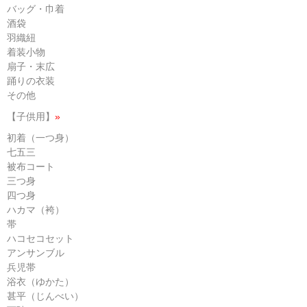
バッグ・巾着
酒袋
羽織紐
着装小物
扇子・末広
踊りの衣装
その他
【子供用】
»
初着（一つ身）
七五三
被布コート
三つ身
四つ身
ハカマ（袴）
帯
ハコセコセット
アンサンブル
兵児帯
浴衣（ゆかた）
甚平（じんべい）