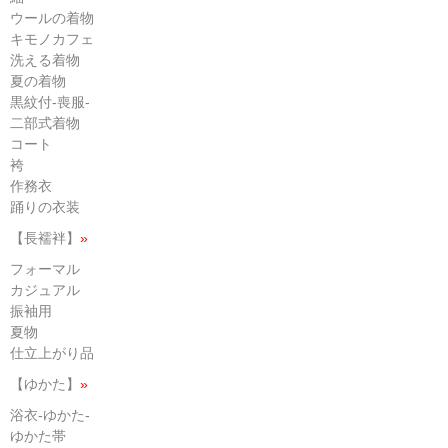
ウールの着物
キモノカフェ
洗える着物
夏の着物
黒紋付-喪服-
二部式着物
コート
袴
作務衣
踊りの衣装
【長襦袢】
»
フォーマル
カジュアル
振袖用
夏物
仕立上がり品
【ゆかた】
»
浴衣-ゆかた-
ゆかた帯