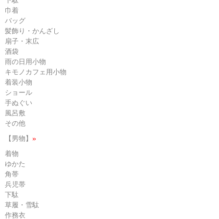
下駄
巾着
バッグ
髪飾り・かんざし
扇子・末広
酒袋
雨の日用小物
キモノカフェ用小物
着装小物
ショール
手ぬぐい
風呂敷
その他
【男物】
»
着物
ゆかた
角帯
兵児帯
下駄
草履・雪駄
作務衣