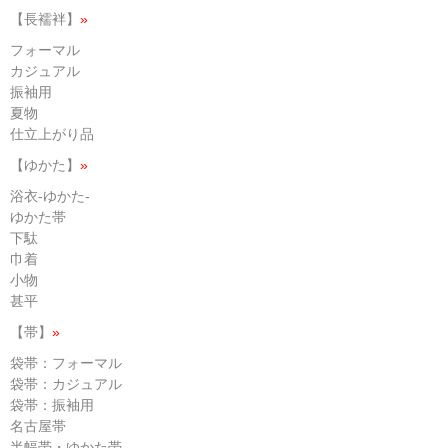
【長襦袢】
»
フォーマル
カジュアル
振袖用
夏物
仕立上がり品
【ゆかた】
»
浴衣-ゆかた-
ゆかた帯
下駄
巾着
小物
甚平
【帯】
»
袋帯：フォーマル
袋帯：カジュアル
袋帯：振袖用
名古屋帯
半幅帯・ゆかた帯