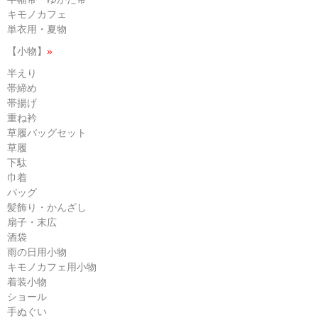
キモノカフェ
単衣用・夏物
【小物】
»
半えり
帯締め
帯揚げ
重ね衿
草履バッグセット
草履
下駄
巾着
バッグ
髪飾り・かんざし
扇子・末広
酒袋
雨の日用小物
キモノカフェ用小物
着装小物
ショール
手ぬぐい