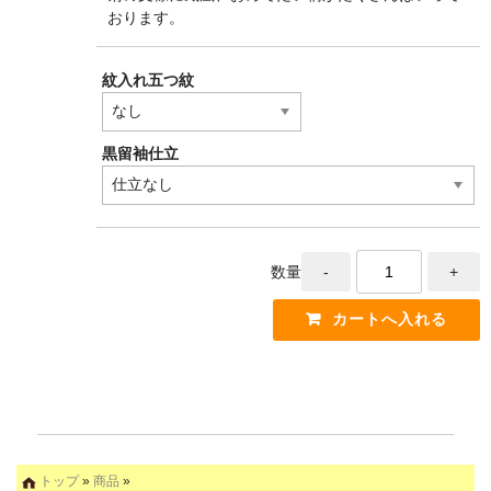
おります。
紋入れ五つ紋
黒留袖仕立
数量
トップ
»
商品
»