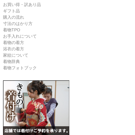
お買い得・訳あり品
ギフト品
購入の流れ
寸法のはかり方
着物TPO
お手入れについて
着物の着方
浴衣の着方
家紋について
着物辞典
着物フォトブック