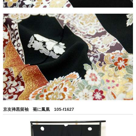
京友禅黒留袖 菊に鳳凰 105-f1627