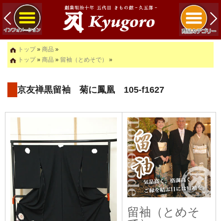
トップ
»
商品
»
トップ
»
商品
»
留袖（とめそで）
»
京友禅黒留袖 菊に鳳凰 105-f1627
留袖（とめそ