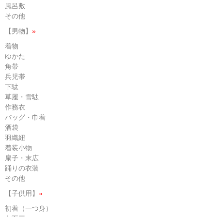
風呂敷
その他
【男物】
»
着物
ゆかた
角帯
兵児帯
下駄
草履・雪駄
作務衣
バッグ・巾着
酒袋
羽織紐
着装小物
扇子・末広
踊りの衣装
その他
【子供用】
»
初着（一つ身）