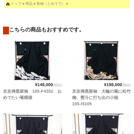
トップ
»
商品
»
留袖（とめそで）
»
こちらの商品もおすすめです。
¥148,000
¥198,000
(税込)
(税込)
京友禅黒留袖 105-F4352 お
京友禅黒留袖 大輪の菊に松竹
めでたい菊模様
梅、熨斗に打ち出の小槌
105-f4105