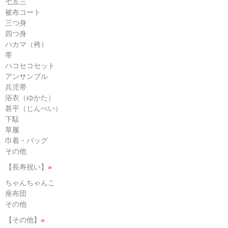
七五三
被布コート
三つ身
四つ身
ハカマ（袴）
帯
ハコセコセット
アンサンブル
兵児帯
浴衣（ゆかた）
甚平（じんべい）
下駄
草履
巾着・バッグ
その他
【長寿祝い】
»
ちゃんちゃんこ
座布団
その他
【その他】
»