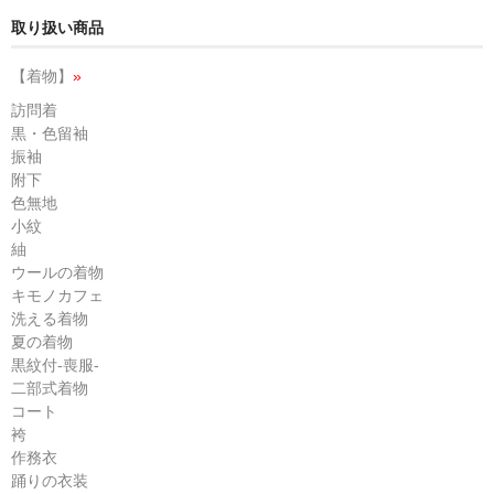
取り扱い商品
【着物】
»
訪問着
黒・色留袖
振袖
附下
色無地
小紋
紬
ウールの着物
キモノカフェ
洗える着物
夏の着物
黒紋付-喪服-
二部式着物
コート
袴
作務衣
踊りの衣装