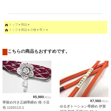
トップ
»
商品
»
トップ
»
商品
»
小物
»
帯メ
»
こちらの商品もおすすめです。
¥5,980
(税込)
¥7,560
(税込)
帯留め付き正絹帯締め 桜 小豆
ゆるぎトーション帯締め 伊賀
色 1220113-1