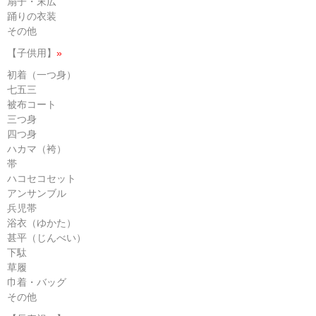
扇子・末広
踊りの衣装
その他
【子供用】
»
初着（一つ身）
七五三
被布コート
三つ身
四つ身
ハカマ（袴）
帯
ハコセコセット
アンサンブル
兵児帯
浴衣（ゆかた）
甚平（じんべい）
下駄
草履
巾着・バッグ
その他