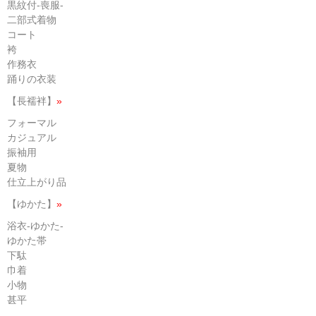
黒紋付-喪服-
二部式着物
コート
袴
作務衣
踊りの衣装
【長襦袢】
»
フォーマル
カジュアル
振袖用
夏物
仕立上がり品
【ゆかた】
»
浴衣-ゆかた-
ゆかた帯
下駄
巾着
小物
甚平