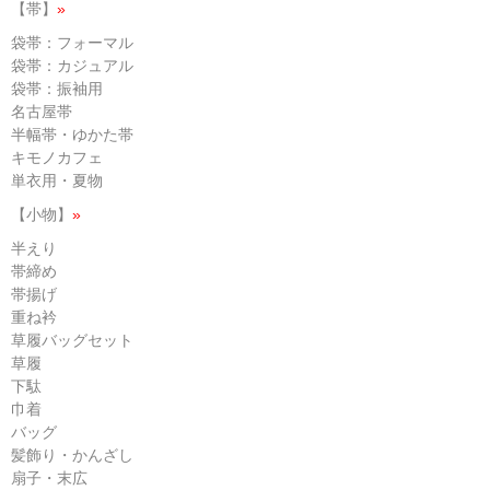
【帯】
»
袋帯：フォーマル
袋帯：カジュアル
袋帯：振袖用
名古屋帯
半幅帯・ゆかた帯
キモノカフェ
単衣用・夏物
【小物】
»
半えり
帯締め
帯揚げ
重ね衿
草履バッグセット
草履
下駄
巾着
バッグ
髪飾り・かんざし
扇子・末広