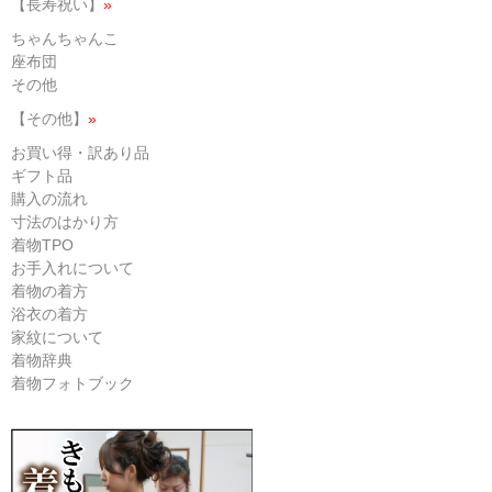
【長寿祝い】
»
ちゃんちゃんこ
座布団
その他
【その他】
»
お買い得・訳あり品
ギフト品
購入の流れ
寸法のはかり方
着物TPO
お手入れについて
着物の着方
浴衣の着方
家紋について
着物辞典
着物フォトブック