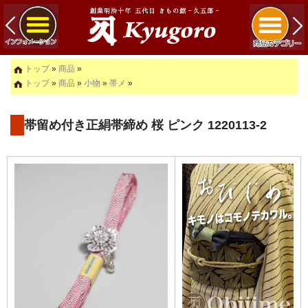
トップ
»
商品
»
トップ
»
商品
»
小物
»
帯メ
»
帯留め付き正絹帯締め 桜 ピンク 1220113-2