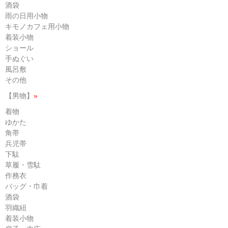
酒袋
雨の日用小物
キモノカフェ用小物
着装小物
ショール
手ぬぐい
風呂敷
その他
【男物】
»
着物
ゆかた
角帯
兵児帯
下駄
草履・雪駄
作務衣
バッグ・巾着
酒袋
羽織紐
着装小物