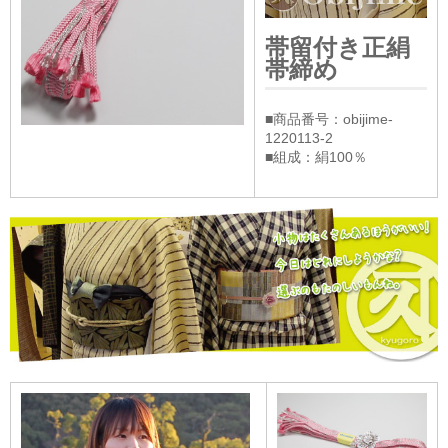
帯留付き正絹
帯締め
■商品番号：obijime-
1220113-2
■組成：絹100％