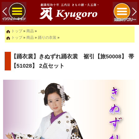
トップ
»
商品
»
トップ
»
商品
»
踊りの衣装
»
【踊衣裳】きぬずれ踊衣裳 裾引【旅50008】 帯
【51028】 2点セット