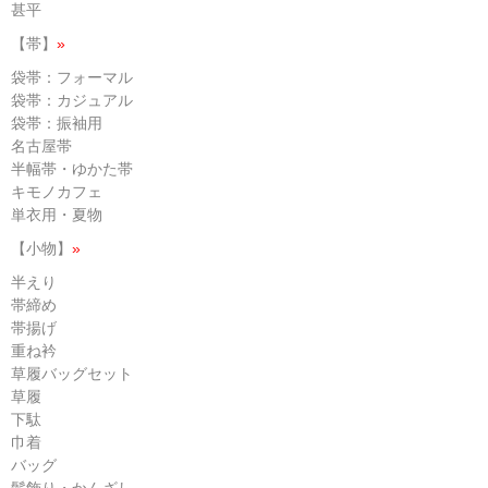
甚平
【帯】
»
袋帯：フォーマル
袋帯：カジュアル
袋帯：振袖用
名古屋帯
半幅帯・ゆかた帯
キモノカフェ
単衣用・夏物
【小物】
»
半えり
帯締め
帯揚げ
重ね衿
草履バッグセット
草履
下駄
巾着
バッグ
髪飾り・かんざし