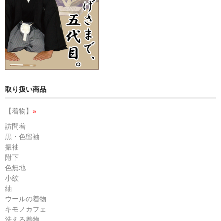
取り扱い商品
【着物】
»
訪問着
黒・色留袖
振袖
附下
色無地
小紋
紬
ウールの着物
キモノカフェ
洗える着物