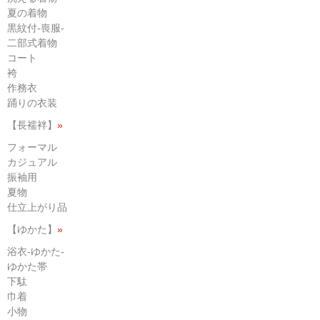
夏の着物
黒紋付-喪服-
二部式着物
コート
袴
作務衣
踊りの衣装
【長襦袢】
»
フォーマル
カジュアル
振袖用
夏物
仕立上がり品
【ゆかた】
»
浴衣-ゆかた-
ゆかた帯
下駄
巾着
小物