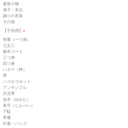
着装小物
扇子・末広
踊りの衣装
その他
【子供用】
»
初着（一つ身）
七五三
被布コート
三つ身
四つ身
ハカマ（袴）
帯
ハコセコセット
アンサンブル
兵児帯
浴衣（ゆかた）
甚平（じんべい）
下駄
草履
巾着・バッグ