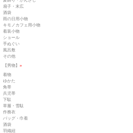
扇子・末広
酒袋
雨の日用小物
キモノカフェ用小物
着装小物
ショール
手ぬぐい
風呂敷
その他
【男物】
»
着物
ゆかた
角帯
兵児帯
下駄
草履・雪駄
作務衣
バッグ・巾着
酒袋
羽織紐