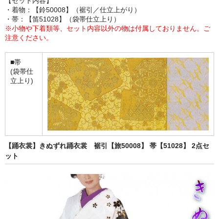
【セット内容】
・着物：【鈴50008】（裾引／仕立上がり）
・帯：【笛51028】（袋帯仕立上り）
※小物や下着類等、セット内容以外の物は付属しておりません。ご
注意ください。
■帯
(袋帯仕
立上り)
【踊衣裳】きぬずれ踊衣裳 裾引【旅50008】 帯【51028】 2点セ
ット