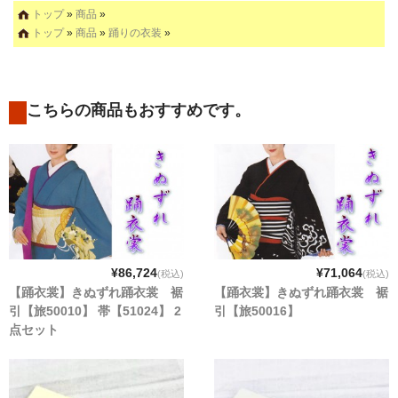
トップ
»
商品
»
トップ
»
商品
»
踊りの衣装
»
こちらの商品もおすすめです。
¥86,724
¥71,064
(税込)
(税込)
【踊衣裳】きぬずれ踊衣裳 裾
【踊衣裳】きぬずれ踊衣裳 裾
引【旅50010】 帯【51024】 2
引【旅50016】
点セット