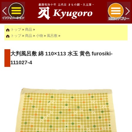
トップ
»
商品
»
トップ
»
商品
»
小物
»
風呂敷
»
大判風呂敷 綿 110×113 水玉 黄色 furosiki-
111027-4