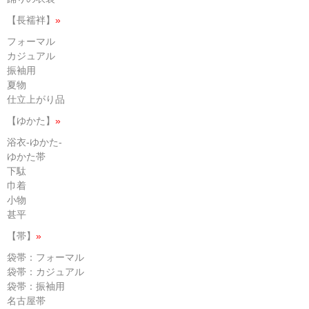
【長襦袢】
»
フォーマル
カジュアル
振袖用
夏物
仕立上がり品
【ゆかた】
»
浴衣-ゆかた-
ゆかた帯
下駄
巾着
小物
甚平
【帯】
»
袋帯：フォーマル
袋帯：カジュアル
袋帯：振袖用
名古屋帯