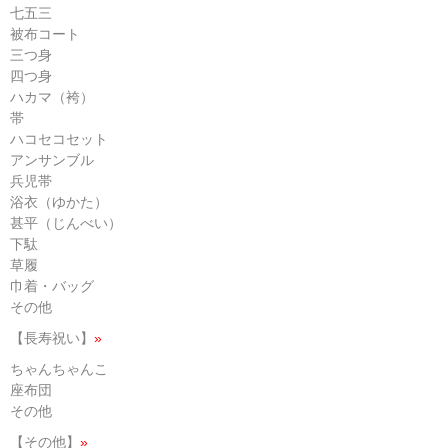
七五三
被布コート
三つ身
四つ身
ハカマ（袴）
帯
ハコセコセット
アンサンブル
兵児帯
浴衣（ゆかた）
甚平（じんべい）
下駄
草履
巾着・バッグ
その他
【長寿祝い】
»
ちゃんちゃんこ
座布団
その他
【その他】
»