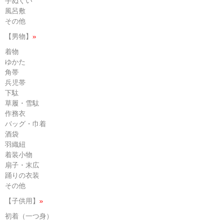
手ぬぐい
風呂敷
その他
【男物】
»
着物
ゆかた
角帯
兵児帯
下駄
草履・雪駄
作務衣
バッグ・巾着
酒袋
羽織紐
着装小物
扇子・末広
踊りの衣装
その他
【子供用】
»
初着（一つ身）