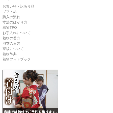
お買い得・訳あり品
ギフト品
購入の流れ
寸法のはかり方
着物TPO
お手入れについて
着物の着方
浴衣の着方
家紋について
着物辞典
着物フォトブック