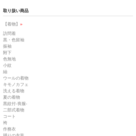
取り扱い商品
【着物】
»
訪問着
黒・色留袖
振袖
附下
色無地
小紋
紬
ウールの着物
キモノカフェ
洗える着物
夏の着物
黒紋付-喪服-
二部式着物
コート
袴
作務衣
踊りの衣装