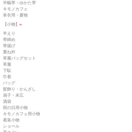
半幅帯・ゆかた帯
キモノカフェ
単衣用・夏物
【小物】
»
半えり
帯締め
帯揚げ
重ね衿
草履バッグセット
草履
下駄
巾着
バッグ
髪飾り・かんざし
扇子・末広
酒袋
雨の日用小物
キモノカフェ用小物
着装小物
ショール