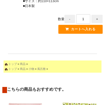
■サイズ：約110×113cm
■日本製
数量
トップ
»
商品
»
トップ
»
商品
»
小物
»
風呂敷
»
こちらの商品もおすすめです。