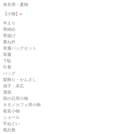
単衣用・夏物
【小物】
»
半えり
帯締め
帯揚げ
重ね衿
草履バッグセット
草履
下駄
巾着
バッグ
髪飾り・かんざし
扇子・末広
酒袋
雨の日用小物
キモノカフェ用小物
着装小物
ショール
手ぬぐい
風呂敷