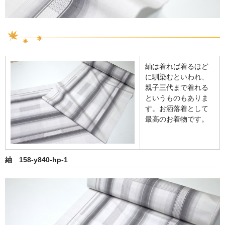
紬は着れば着るほど
に馴染むといわれ、
親子三代まで着れる
というものもありま
す。お洒落着として
最高のお着物です。
紬 158-y840-hp-1