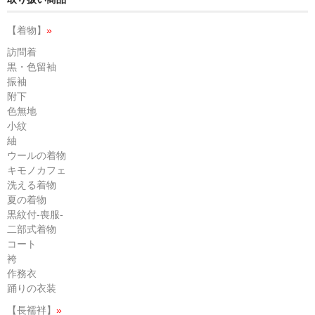
【着物】
»
訪問着
黒・色留袖
振袖
附下
色無地
小紋
紬
ウールの着物
キモノカフェ
洗える着物
夏の着物
黒紋付-喪服-
二部式着物
コート
袴
作務衣
踊りの衣装
【長襦袢】
»