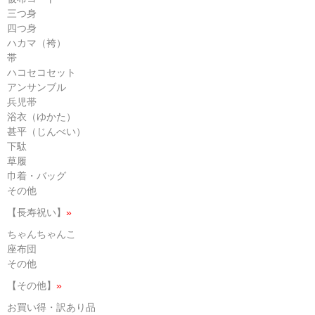
三つ身
四つ身
ハカマ（袴）
帯
ハコセコセット
アンサンブル
兵児帯
浴衣（ゆかた）
甚平（じんべい）
下駄
草履
巾着・バッグ
その他
【長寿祝い】
»
ちゃんちゃんこ
座布団
その他
【その他】
»
お買い得・訳あり品