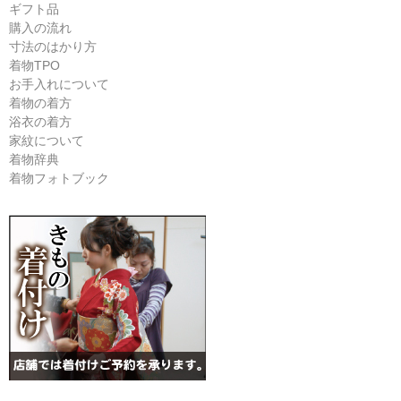
ギフト品
購入の流れ
寸法のはかり方
着物TPO
お手入れについて
着物の着方
浴衣の着方
家紋について
着物辞典
着物フォトブック