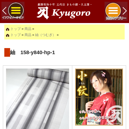
トップ
»
商品
»
トップ
»
商品
»
紬（つむぎ）
»
紬 158-y840-hp-1