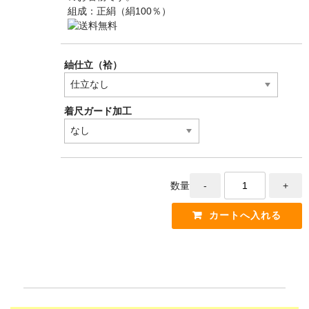
組成：正絹（絹100％）
紬仕立（袷）
着尺ガード加工
数量