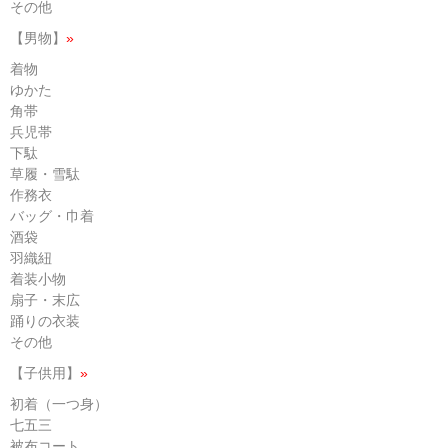
その他
【男物】
»
着物
ゆかた
角帯
兵児帯
下駄
草履・雪駄
作務衣
バッグ・巾着
酒袋
羽織紐
着装小物
扇子・末広
踊りの衣装
その他
【子供用】
»
初着（一つ身）
七五三
被布コート