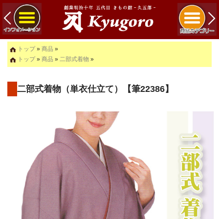
トップ
»
商品
»
トップ
»
商品
»
二部式着物
»
二部式着物（単衣仕立て）【筆22386】