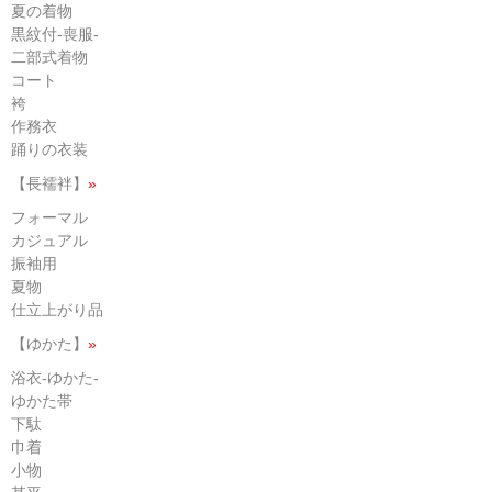
夏の着物
黒紋付-喪服-
二部式着物
コート
袴
作務衣
踊りの衣装
【長襦袢】
»
フォーマル
カジュアル
振袖用
夏物
仕立上がり品
【ゆかた】
»
浴衣-ゆかた-
ゆかた帯
下駄
巾着
小物