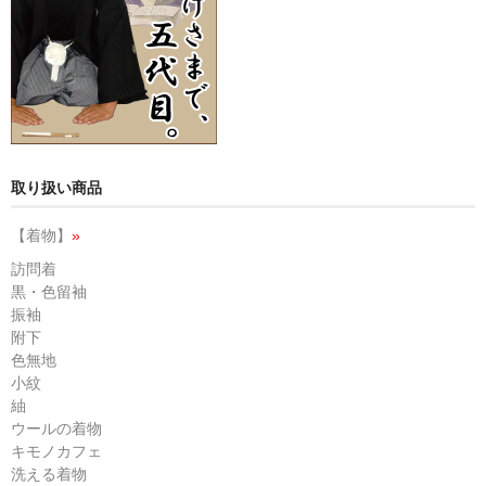
取り扱い商品
【着物】
»
訪問着
黒・色留袖
振袖
附下
色無地
小紋
紬
ウールの着物
キモノカフェ
洗える着物