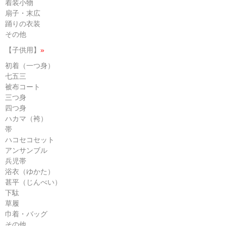
着装小物
扇子・末広
踊りの衣装
その他
【子供用】
»
初着（一つ身）
七五三
被布コート
三つ身
四つ身
ハカマ（袴）
帯
ハコセコセット
アンサンブル
兵児帯
浴衣（ゆかた）
甚平（じんべい）
下駄
草履
巾着・バッグ
その他