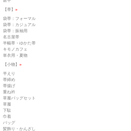
甚平
【帯】
»
袋帯：フォーマル
袋帯：カジュアル
袋帯：振袖用
名古屋帯
半幅帯・ゆかた帯
キモノカフェ
単衣用・夏物
【小物】
»
半えり
帯締め
帯揚げ
重ね衿
草履バッグセット
草履
下駄
巾着
バッグ
髪飾り・かんざし