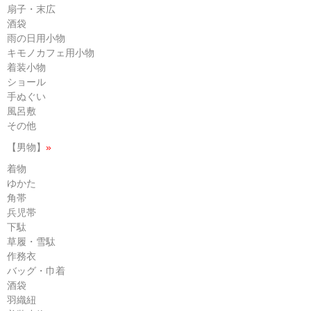
扇子・末広
酒袋
雨の日用小物
キモノカフェ用小物
着装小物
ショール
手ぬぐい
風呂敷
その他
【男物】
»
着物
ゆかた
角帯
兵児帯
下駄
草履・雪駄
作務衣
バッグ・巾着
酒袋
羽織紐