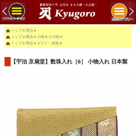
トップ
»
商品
»
トップ
»
商品
»
小物
»
その他
»
トップ
»
商品
»
ギフト・雑貨
»
【宇治 京扇堂】数珠入れ［6］ 小物入れ 日本製