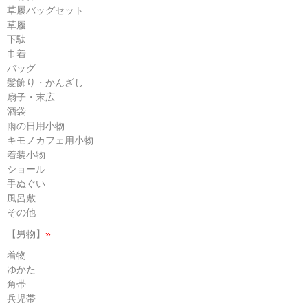
草履バッグセット
草履
下駄
巾着
バッグ
髪飾り・かんざし
扇子・末広
酒袋
雨の日用小物
キモノカフェ用小物
着装小物
ショール
手ぬぐい
風呂敷
その他
【男物】
»
着物
ゆかた
角帯
兵児帯