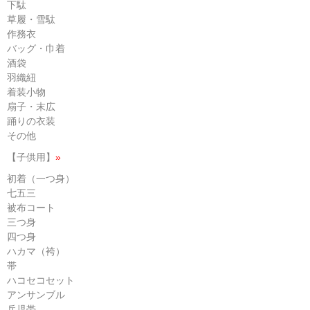
下駄
草履・雪駄
作務衣
バッグ・巾着
酒袋
羽織紐
着装小物
扇子・末広
踊りの衣装
その他
【子供用】
»
初着（一つ身）
七五三
被布コート
三つ身
四つ身
ハカマ（袴）
帯
ハコセコセット
アンサンブル
兵児帯