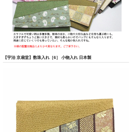
【宇治 京扇堂】数珠入れ［6］ 小物入れ 日本製