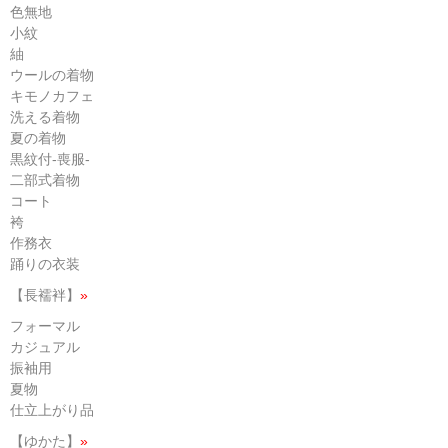
色無地
小紋
紬
ウールの着物
キモノカフェ
洗える着物
夏の着物
黒紋付-喪服-
二部式着物
コート
袴
作務衣
踊りの衣装
【長襦袢】
»
フォーマル
カジュアル
振袖用
夏物
仕立上がり品
【ゆかた】
»