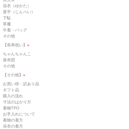
浴衣（ゆかた）
甚平（じんべい）
下駄
草履
巾着・バッグ
その他
【長寿祝い】
»
ちゃんちゃんこ
座布団
その他
【その他】
»
お買い得・訳あり品
ギフト品
購入の流れ
寸法のはかり方
着物TPO
お手入れについて
着物の着方
浴衣の着方