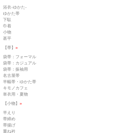
浴衣-ゆかた-
ゆかた帯
下駄
巾着
小物
甚平
【帯】
»
袋帯：フォーマル
袋帯：カジュアル
袋帯：振袖用
名古屋帯
半幅帯・ゆかた帯
キモノカフェ
単衣用・夏物
【小物】
»
半えり
帯締め
帯揚げ
重ね衿