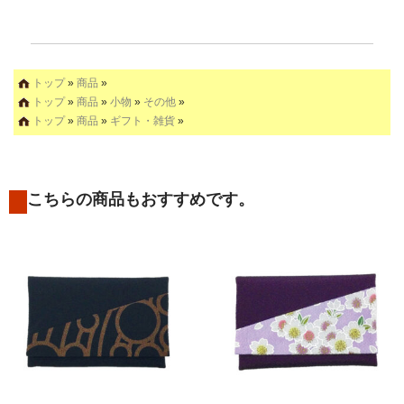
トップ
»
商品
»
トップ
»
商品
»
小物
»
その他
»
トップ
»
商品
»
ギフト・雑貨
»
こちらの商品もおすすめです。