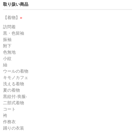
取り扱い商品
【着物】
»
訪問着
黒・色留袖
振袖
附下
色無地
小紋
紬
ウールの着物
キモノカフェ
洗える着物
夏の着物
黒紋付-喪服-
二部式着物
コート
袴
作務衣
踊りの衣装