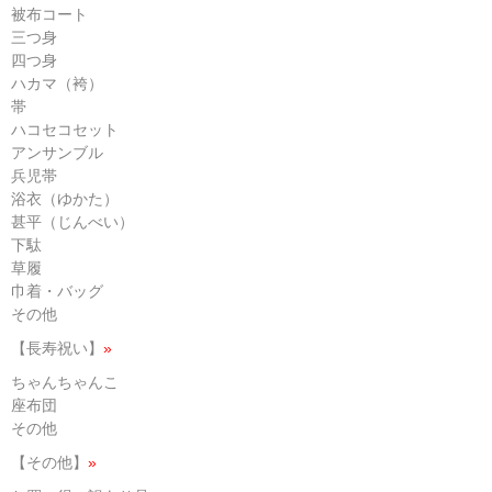
被布コート
三つ身
四つ身
ハカマ（袴）
帯
ハコセコセット
アンサンブル
兵児帯
浴衣（ゆかた）
甚平（じんべい）
下駄
草履
巾着・バッグ
その他
【長寿祝い】
»
ちゃんちゃんこ
座布団
その他
【その他】
»