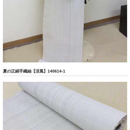
夏の正絹手織紬【涼風】140614-1