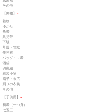
風呂敷
その他
【男物】
»
着物
ゆかた
角帯
兵児帯
下駄
草履・雪駄
作務衣
バッグ・巾着
酒袋
羽織紐
着装小物
扇子・末広
踊りの衣装
その他
【子供用】
»
初着（一つ身）
七五三