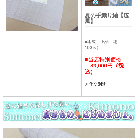
夏の手織り紬【涼
風】
■組成：正絹（絹
100％）
■当店特別価格
83,000円（税
込）
※仕立別途