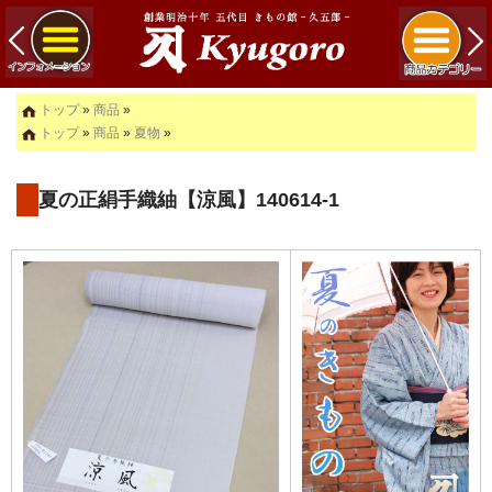
トップ
»
商品
»
トップ
»
商品
»
夏物
»
夏の正絹手織紬【涼風】140614-1