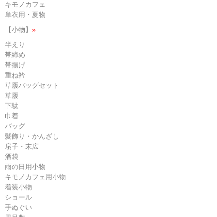
キモノカフェ
単衣用・夏物
【小物】
»
半えり
帯締め
帯揚げ
重ね衿
草履バッグセット
草履
下駄
巾着
バッグ
髪飾り・かんざし
扇子・末広
酒袋
雨の日用小物
キモノカフェ用小物
着装小物
ショール
手ぬぐい