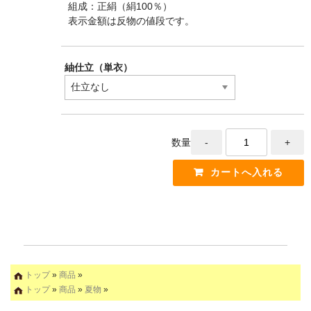
組成：正絹（絹100％）
表示金額は反物の値段です。
紬仕立（単衣）
数量
トップ
»
商品
»
トップ
»
商品
»
夏物
»