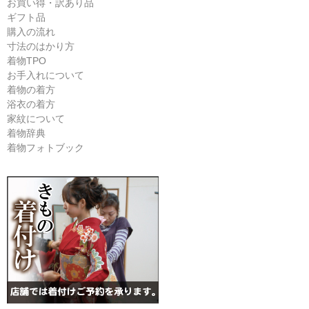
お買い得・訳あり品
ギフト品
購入の流れ
寸法のはかり方
着物TPO
お手入れについて
着物の着方
浴衣の着方
家紋について
着物辞典
着物フォトブック