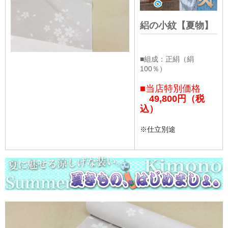
絽の小紋【夏物】
■組成：正絹（絹
100％）
■当店特別価格
49,800円（税
込）
※仕立別途