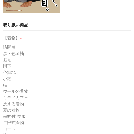
取り扱い商品
【着物】
»
訪問着
黒・色留袖
振袖
附下
色無地
小紋
紬
ウールの着物
キモノカフェ
洗える着物
夏の着物
黒紋付-喪服-
二部式着物
コート