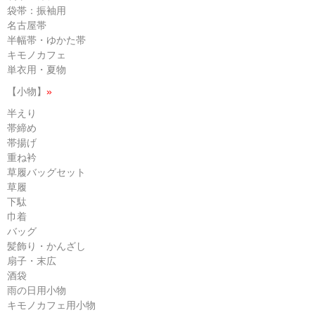
袋帯：振袖用
名古屋帯
半幅帯・ゆかた帯
キモノカフェ
単衣用・夏物
【小物】
»
半えり
帯締め
帯揚げ
重ね衿
草履バッグセット
草履
下駄
巾着
バッグ
髪飾り・かんざし
扇子・末広
酒袋
雨の日用小物
キモノカフェ用小物