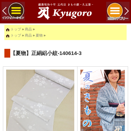
トップ
»
商品
»
トップ
»
商品
»
夏物
»
【夏物】正絹絽小紋-140614-3