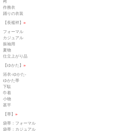
袴
作務衣
踊りの衣装
【長襦袢】
»
フォーマル
カジュアル
振袖用
夏物
仕立上がり品
【ゆかた】
»
浴衣-ゆかた-
ゆかた帯
下駄
巾着
小物
甚平
【帯】
»
袋帯：フォーマル
袋帯：カジュアル