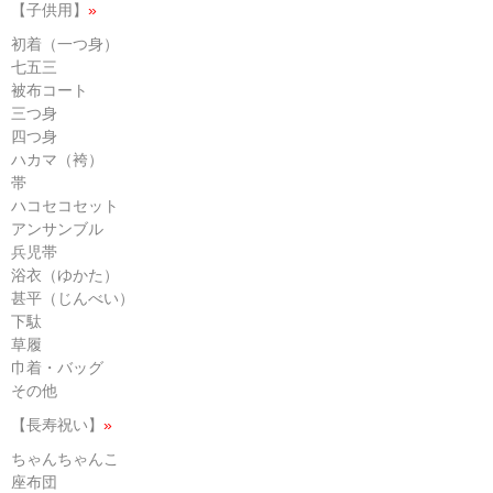
【子供用】
»
初着（一つ身）
七五三
被布コート
三つ身
四つ身
ハカマ（袴）
帯
ハコセコセット
アンサンブル
兵児帯
浴衣（ゆかた）
甚平（じんべい）
下駄
草履
巾着・バッグ
その他
【長寿祝い】
»
ちゃんちゃんこ
座布団