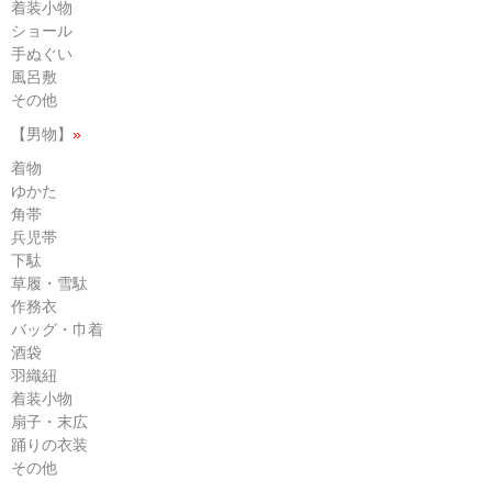
着装小物
ショール
手ぬぐい
風呂敷
その他
【男物】
»
着物
ゆかた
角帯
兵児帯
下駄
草履・雪駄
作務衣
バッグ・巾着
酒袋
羽織紐
着装小物
扇子・末広
踊りの衣装
その他