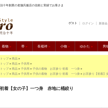
治十年創業の老舗呉服店の信頼と実績でお客さま
ゲスト
ログイン
新規会
【久五郎】
着物
»
帯
»
長襦袢
»
小物
»
ゆかた
»
男
トップ
»
商品
»
トップ
»
商品
»
子供用
»
トップ
»
商品
»
子供用
»
子供の着物 お宮参り-初着 一つ身
»
トップ
»
商品
»
子供用
»
子供の着物 お宮参り-初着 一つ身
»
お宮参り【初着】
初着【女の子】一つ身 赤地に桶絞り