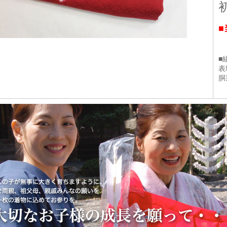
■
8
■
表
胴