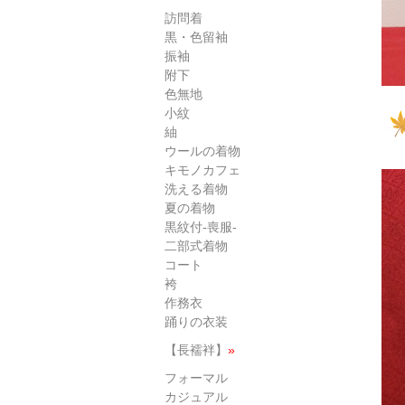
訪問着
黒・色留袖
振袖
附下
色無地
小紋
紬
ウールの着物
キモノカフェ
洗える着物
夏の着物
黒紋付-喪服-
二部式着物
コート
袴
作務衣
踊りの衣装
【長襦袢】
»
フォーマル
カジュアル