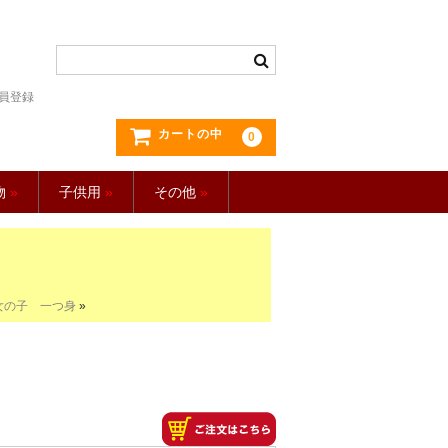
員登録
カートの中
0
物
»
子供用
»
その他
»
女の子 一つ身
»