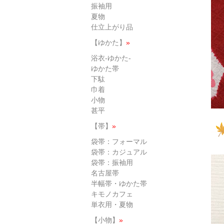
振袖用
夏物
仕立上がり品
【ゆかた】
»
浴衣-ゆかた-
ゆかた帯
下駄
巾着
小物
甚平
【帯】
»
袋帯：フォーマル
袋帯：カジュアル
袋帯：振袖用
名古屋帯
半幅帯・ゆかた帯
キモノカフェ
単衣用・夏物
【小物】
»