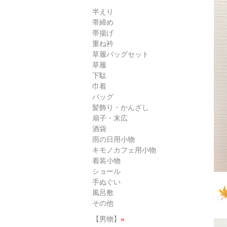
半えり
帯締め
帯揚げ
重ね衿
草履バッグセット
草履
下駄
巾着
バッグ
髪飾り・かんざし
扇子・末広
酒袋
雨の日用小物
キモノカフェ用小物
着装小物
ショール
手ぬぐい
風呂敷
その他
【男物】
»