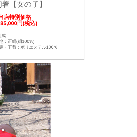
初着【女の子】
当店特別価格
5,000円(税込)
組成
地：正絹(絹100%)
裏・下着：ポリエステル100％