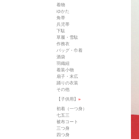
着物
ゆかた
角帯
兵児帯
下駄
草履・雪駄
作務衣
バッグ・巾着
酒袋
羽織紐
着装小物
扇子・末広
踊りの衣装
その他
【子供用】
»
初着（一つ身）
七五三
被布コート
三つ身
四つ身