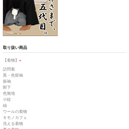
取り扱い商品
【着物】
»
訪問着
黒・色留袖
振袖
附下
色無地
小紋
紬
ウールの着物
キモノカフェ
洗える着物