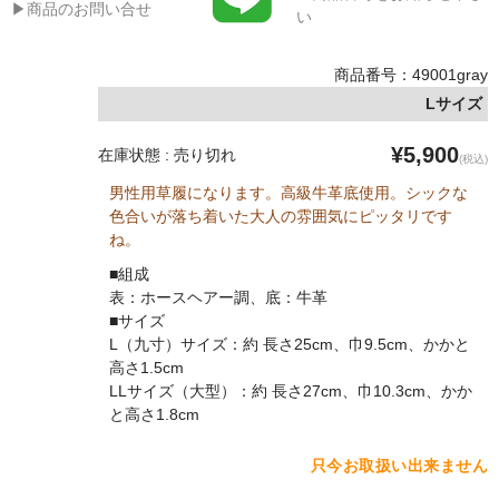
▶商品のお問い合せ
い
商品番号：49001gray
Lサイズ
¥5,900
在庫状態 : 売り切れ
(税込)
男性用草履になります。高級牛革底使用。シックな
色合いが落ち着いた大人の雰囲気にピッタリです
ね。
■組成
表：ホースヘアー調、底：牛革
■サイズ
L（九寸）サイズ：約 長さ25cm、巾9.5cm、かかと
高さ1.5cm
LLサイズ（大型）：約 長さ27cm、巾10.3cm、かか
と高さ1.8cm
只今お取扱い出来ません