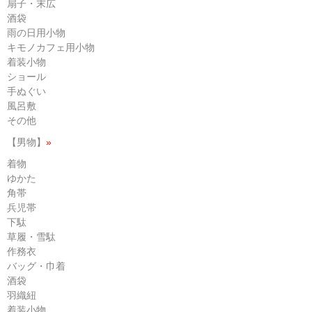
扇子・末広
酒袋
雨の日用小物
キモノカフェ用小物
着装小物
ショール
手ぬぐい
風呂敷
その他
【男物】
»
着物
ゆかた
角帯
兵児帯
下駄
草履・雪駄
作務衣
バッグ・巾着
酒袋
羽織紐
着装小物