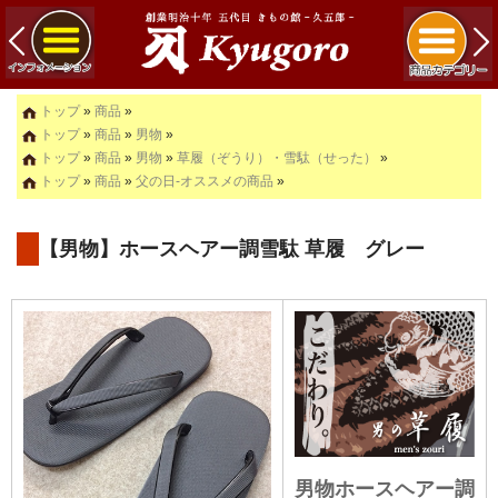
トップ
»
商品
»
トップ
»
商品
»
男物
»
トップ
»
商品
»
男物
»
草履（ぞうり）・雪駄（せった）
»
トップ
»
商品
»
父の日-オススメの商品
»
【男物】ホースヘアー調雪駄 草履 グレー
男物ホースヘアー調