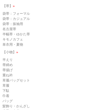
【帯】
»
袋帯：フォーマル
袋帯：カジュアル
袋帯：振袖用
名古屋帯
半幅帯・ゆかた帯
キモノカフェ
単衣用・夏物
【小物】
»
半えり
帯締め
帯揚げ
重ね衿
草履バッグセット
草履
下駄
巾着
バッグ
髪飾り・かんざし