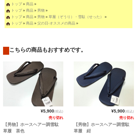
トップ
»
商品
»
トップ
»
商品
»
男物
»
トップ
»
商品
»
男物
»
草履（ぞうり）・雪駄（せった）
»
トップ
»
商品
»
父の日-オススメの商品
»
こちらの商品もおすすめです。
¥5,900
¥5,900
(税込)
(税込)
売り切れ
売り切れ
【男物】ホースヘアー調雪駄
【男物】ホースヘアー調雪駄
草履 茶色
草履 紺