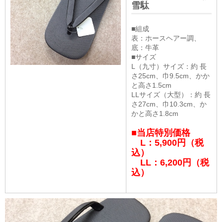
雪駄
■組成
表：ホースヘアー調、
底：牛革
■サイズ
L（九寸）サイズ：約 長
さ25cm、巾9.5cm、かか
と高さ1.5cm
LLサイズ（大型）：約 長
さ27cm、巾10.3cm、か
かと高さ1.8cm
■当店特別価格
L：5,900円（税
込）
LL：6,200円（税
込）