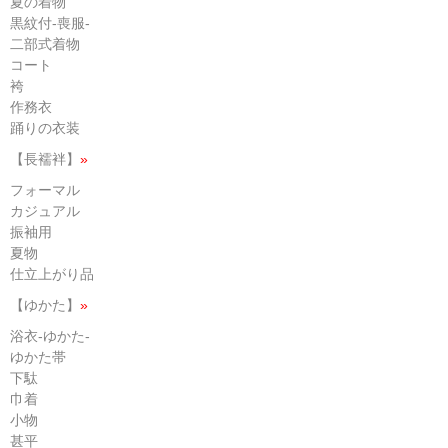
夏の着物
黒紋付-喪服-
二部式着物
コート
袴
作務衣
踊りの衣装
【長襦袢】
»
フォーマル
カジュアル
振袖用
夏物
仕立上がり品
【ゆかた】
»
浴衣-ゆかた-
ゆかた帯
下駄
巾着
小物
甚平