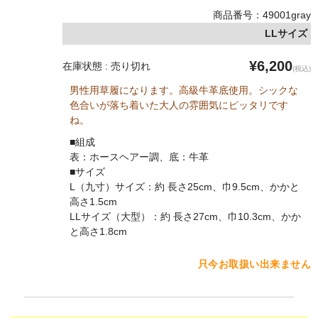
商品番号：49001gray
LLサイズ
¥6,200
在庫状態 : 売り切れ
(税込)
男性用草履になります。高級牛革底使用。シックな
色合いが落ち着いた大人の雰囲気にピッタリです
ね。
■組成
表：ホースヘアー調、底：牛革
■サイズ
L（九寸）サイズ：約 長さ25cm、巾9.5cm、かかと
高さ1.5cm
LLサイズ（大型）：約 長さ27cm、巾10.3cm、かか
と高さ1.8cm
只今お取扱い出来ません