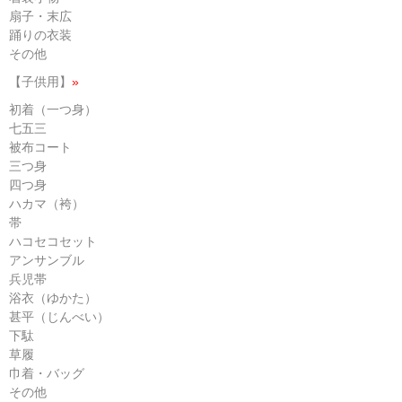
扇子・末広
踊りの衣装
その他
【子供用】
»
初着（一つ身）
七五三
被布コート
三つ身
四つ身
ハカマ（袴）
帯
ハコセコセット
アンサンブル
兵児帯
浴衣（ゆかた）
甚平（じんべい）
下駄
草履
巾着・バッグ
その他