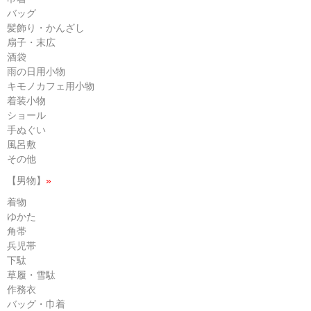
バッグ
髪飾り・かんざし
扇子・末広
酒袋
雨の日用小物
キモノカフェ用小物
着装小物
ショール
手ぬぐい
風呂敷
その他
【男物】
»
着物
ゆかた
角帯
兵児帯
下駄
草履・雪駄
作務衣
バッグ・巾着