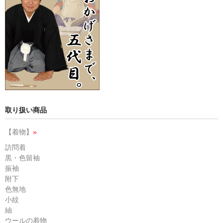
取り扱い商品
【着物】
»
訪問着
黒・色留袖
振袖
附下
色無地
小紋
紬
ウールの着物