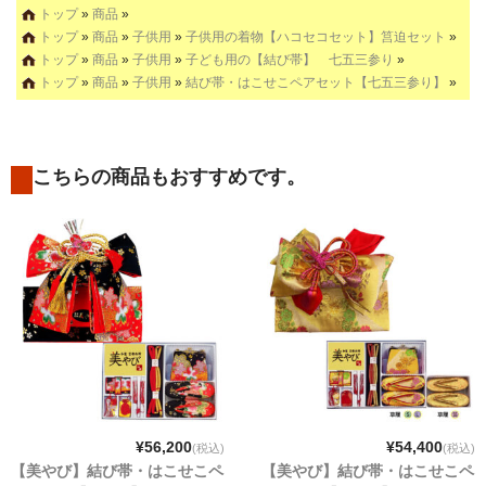
トップ
»
商品
»
トップ
»
商品
»
子供用
»
子供用の着物【ハコセコセット】筥迫セット
»
トップ
»
商品
»
子供用
»
子ども用の【結び帯】 七五三参り
»
トップ
»
商品
»
子供用
»
結び帯・はこせこペアセット【七五三参り】
»
こちらの商品もおすすめです。
¥56,200
¥54,400
(税込)
(税込)
【美やび】結び帯・はこせこペ
【美やび】結び帯・はこせこペ