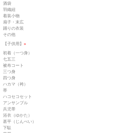
酒袋
羽織紐
着装小物
扇子・末広
踊りの衣装
その他
【子供用】
»
初着（一つ身）
七五三
被布コート
三つ身
四つ身
ハカマ（袴）
帯
ハコセコセット
アンサンブル
兵児帯
浴衣（ゆかた）
甚平（じんべい）
下駄