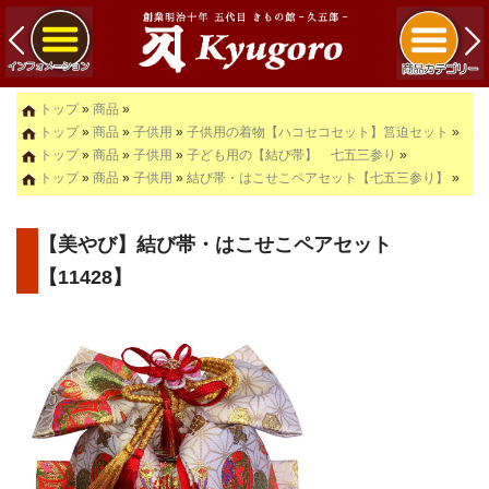
トップ
»
商品
»
トップ
»
商品
»
子供用
»
子供用の着物【ハコセコセット】筥迫セット
»
トップ
»
商品
»
子供用
»
子ども用の【結び帯】 七五三参り
»
トップ
»
商品
»
子供用
»
結び帯・はこせこペアセット【七五三参り】
»
【美やび】結び帯・はこせこペアセット
【11428】