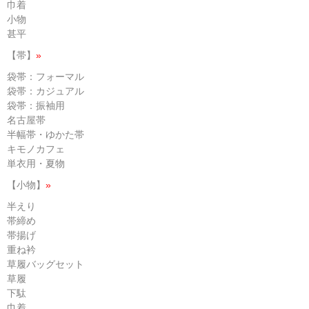
巾着
小物
甚平
【帯】
»
袋帯：フォーマル
袋帯：カジュアル
袋帯：振袖用
名古屋帯
半幅帯・ゆかた帯
キモノカフェ
単衣用・夏物
【小物】
»
半えり
帯締め
帯揚げ
重ね衿
草履バッグセット
草履
下駄
巾着