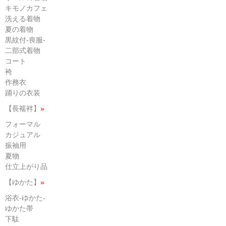
キモノカフェ
洗える着物
夏の着物
黒紋付-喪服-
二部式着物
コート
袴
作務衣
踊りの衣装
【長襦袢】
»
フォーマル
カジュアル
振袖用
夏物
仕立上がり品
【ゆかた】
»
浴衣-ゆかた-
ゆかた帯
下駄