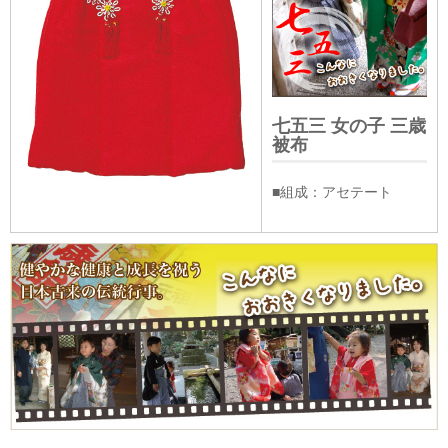
七五三 女の子 三歳
被布
■組成：アセテート