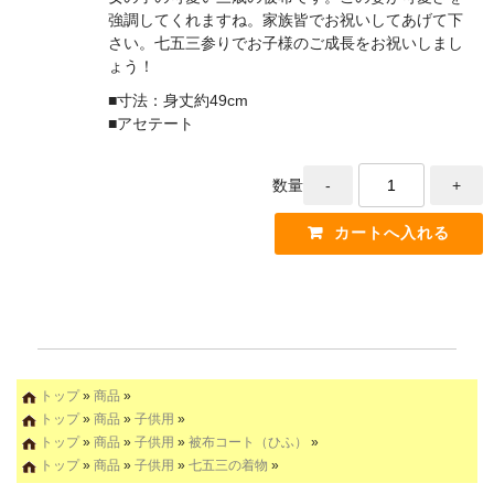
強調してくれますね。家族皆でお祝いしてあげて下
さい。七五三参りでお子様のご成長をお祝いしまし
ょう！
■寸法：身丈約49cm
■アセテート
数量
トップ
»
商品
»
トップ
»
商品
»
子供用
»
トップ
»
商品
»
子供用
»
被布コート（ひふ）
»
トップ
»
商品
»
子供用
»
七五三の着物
»