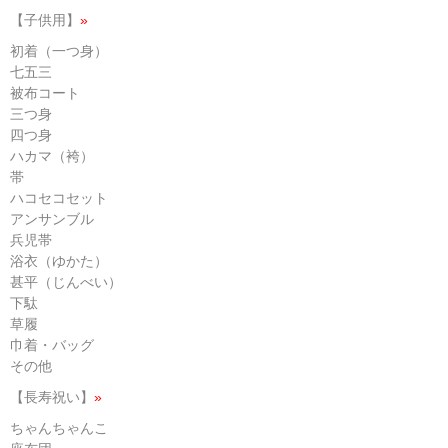
【子供用】
»
初着（一つ身）
七五三
被布コート
三つ身
四つ身
ハカマ（袴）
帯
ハコセコセット
アンサンブル
兵児帯
浴衣（ゆかた）
甚平（じんべい）
下駄
草履
巾着・バッグ
その他
【長寿祝い】
»
ちゃんちゃんこ