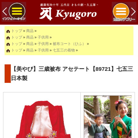
トップ
»
商品
»
トップ
»
商品
»
子供用
»
トップ
»
商品
»
子供用
»
被布コート（ひふ）
»
トップ
»
商品
»
子供用
»
七五三の着物
»
【美やび】三歳被布 アセテート【89721】七五三
日本製