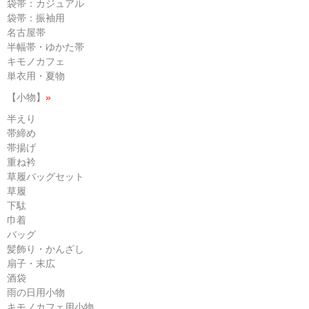
袋帯：カジュアル
袋帯：振袖用
名古屋帯
半幅帯・ゆかた帯
キモノカフェ
単衣用・夏物
【小物】
»
半えり
帯締め
帯揚げ
重ね衿
草履バッグセット
草履
下駄
巾着
バッグ
髪飾り・かんざし
扇子・末広
酒袋
雨の日用小物
キモノカフェ用小物