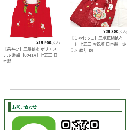
¥29,800
(税込)
【しゃれっこ】三歳正絹被布コ
¥19,900
(税込)
ート 七五三 お祝着 日本製 赤
【美やび】三歳被布 ポリエス
ラメ 絞り 鞠
テル 刺繍【89414】七五三 日
本製
お問い合わせ