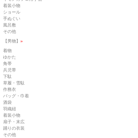
着装小物
ショール
手ぬぐい
風呂敷
その他
【男物】
»
着物
ゆかた
角帯
兵児帯
下駄
草履・雪駄
作務衣
バッグ・巾着
酒袋
羽織紐
着装小物
扇子・末広
踊りの衣装
その他