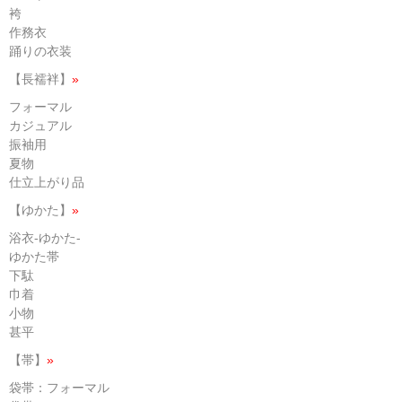
袴
作務衣
踊りの衣装
【長襦袢】
»
フォーマル
カジュアル
振袖用
夏物
仕立上がり品
【ゆかた】
»
浴衣-ゆかた-
ゆかた帯
下駄
巾着
小物
甚平
【帯】
»
袋帯：フォーマル