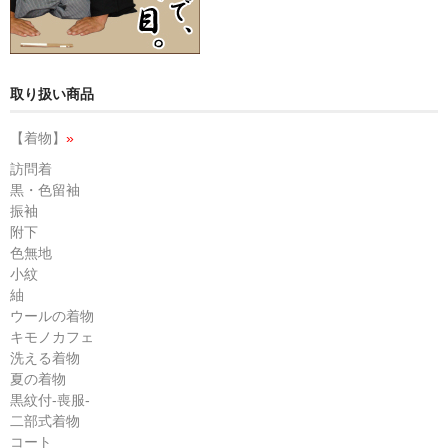
取り扱い商品
【着物】
»
訪問着
黒・色留袖
振袖
附下
色無地
小紋
紬
ウールの着物
キモノカフェ
洗える着物
夏の着物
黒紋付-喪服-
二部式着物
コート