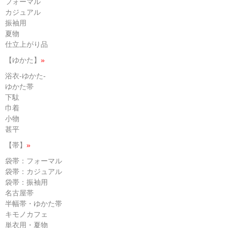
フォーマル
カジュアル
振袖用
夏物
仕立上がり品
【ゆかた】
»
浴衣-ゆかた-
ゆかた帯
下駄
巾着
小物
甚平
【帯】
»
袋帯：フォーマル
袋帯：カジュアル
袋帯：振袖用
名古屋帯
半幅帯・ゆかた帯
キモノカフェ
単衣用・夏物