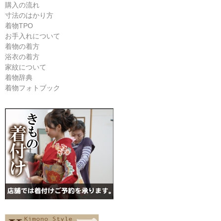
購入の流れ
寸法のはかり方
着物TPO
お手入れについて
着物の着方
浴衣の着方
家紋について
着物辞典
着物フォトブック