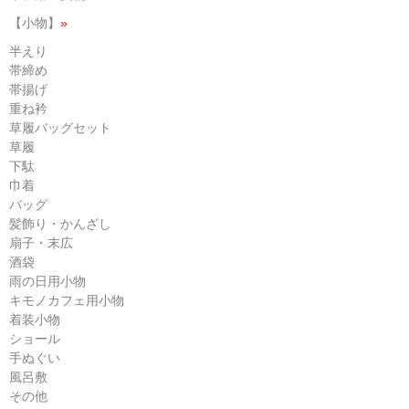
【小物】
»
半えり
帯締め
帯揚げ
重ね衿
草履バッグセット
草履
下駄
巾着
バッグ
髪飾り・かんざし
扇子・末広
酒袋
雨の日用小物
キモノカフェ用小物
着装小物
ショール
手ぬぐい
風呂敷
その他