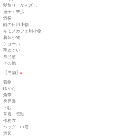
髪飾り・かんざし
扇子・末広
酒袋
雨の日用小物
キモノカフェ用小物
着装小物
ショール
手ぬぐい
風呂敷
その他
【男物】
»
着物
ゆかた
角帯
兵児帯
下駄
草履・雪駄
作務衣
バッグ・巾着
酒袋