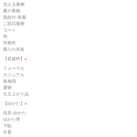
洗える着物
夏の着物
黒紋付-喪服-
二部式着物
コート
袴
作務衣
踊りの衣装
【長襦袢】
»
フォーマル
カジュアル
振袖用
夏物
仕立上がり品
【ゆかた】
»
浴衣-ゆかた-
ゆかた帯
下駄
巾着