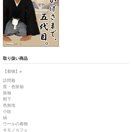
取り扱い商品
【着物】
»
訪問着
黒・色留袖
振袖
附下
色無地
小紋
紬
ウールの着物
キモノカフェ