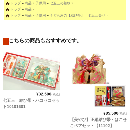
トップ
»
商品
»
子供用
»
七五三の着物
»
トップ
»
商品
»
トップ
»
商品
»
子供用
»
子ども用の【結び帯】 七五三参り
»
こちらの商品もおすすめです。
¥32,500
(税込)
七五三 結び帯・ハコセコセッ
ト10101601
¥85,500
(税込)
【美やび】正絹結び帯・はこせ
こペアセット【11102】