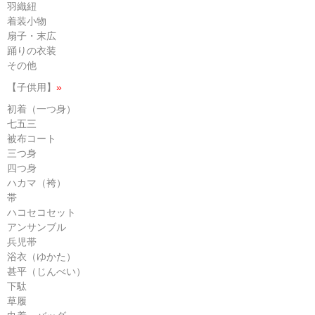
羽織紐
着装小物
扇子・末広
踊りの衣装
その他
【子供用】
»
初着（一つ身）
七五三
被布コート
三つ身
四つ身
ハカマ（袴）
帯
ハコセコセット
アンサンブル
兵児帯
浴衣（ゆかた）
甚平（じんべい）
下駄
草履