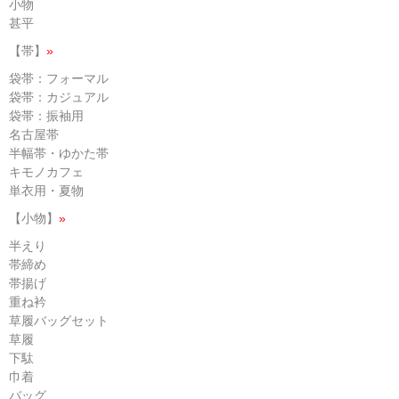
小物
甚平
【帯】
»
袋帯：フォーマル
袋帯：カジュアル
袋帯：振袖用
名古屋帯
半幅帯・ゆかた帯
キモノカフェ
単衣用・夏物
【小物】
»
半えり
帯締め
帯揚げ
重ね衿
草履バッグセット
草履
下駄
巾着
バッグ