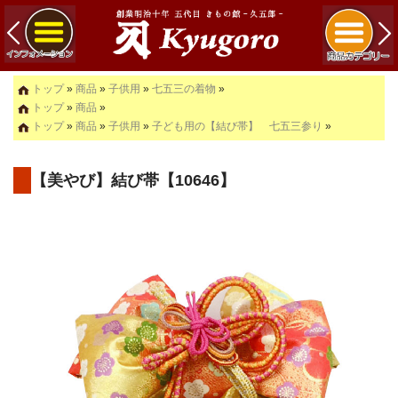
トップ
»
商品
»
子供用
»
七五三の着物
»
トップ
»
商品
»
トップ
»
商品
»
子供用
»
子ども用の【結び帯】 七五三参り
»
【美やび】結び帯【10646】