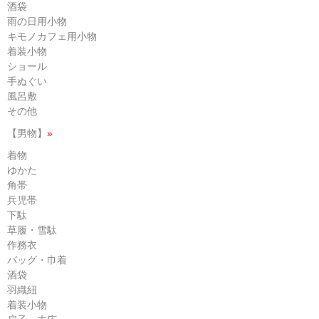
酒袋
雨の日用小物
キモノカフェ用小物
着装小物
ショール
手ぬぐい
風呂敷
その他
【男物】
»
着物
ゆかた
角帯
兵児帯
下駄
草履・雪駄
作務衣
バッグ・巾着
酒袋
羽織紐
着装小物