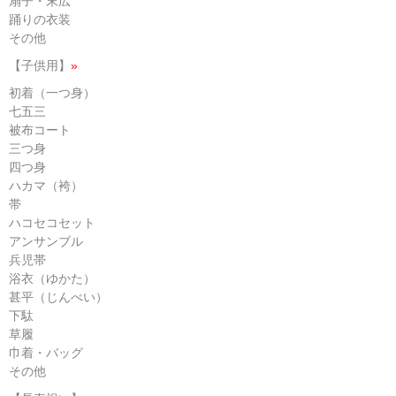
扇子・末広
踊りの衣装
その他
【子供用】
»
初着（一つ身）
七五三
被布コート
三つ身
四つ身
ハカマ（袴）
帯
ハコセコセット
アンサンブル
兵児帯
浴衣（ゆかた）
甚平（じんべい）
下駄
草履
巾着・バッグ
その他