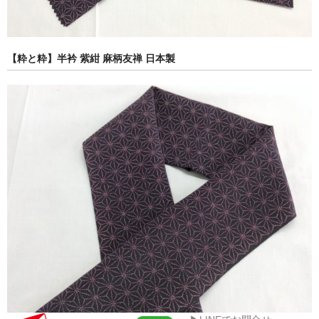
【粋と粋】半衿 紫紺 麻柄友禅 日本製