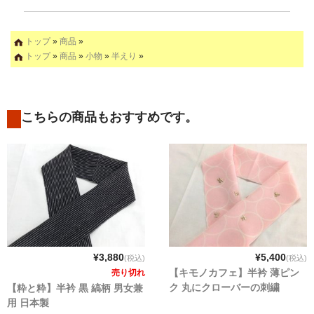
トップ
»
商品
»
トップ
»
商品
»
小物
»
半えり
»
こちらの商品もおすすめです。
¥3,880
¥5,400
(税込)
(税込)
【キモノカフェ】半衿 薄ピン
売り切れ
ク 丸にクローバーの刺繍
【粋と粋】半衿 黒 縞柄 男女兼
用 日本製