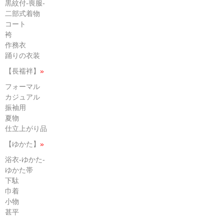
黒紋付-喪服-
二部式着物
コート
袴
作務衣
踊りの衣装
【長襦袢】
»
フォーマル
カジュアル
振袖用
夏物
仕立上がり品
【ゆかた】
»
浴衣-ゆかた-
ゆかた帯
下駄
巾着
小物
甚平