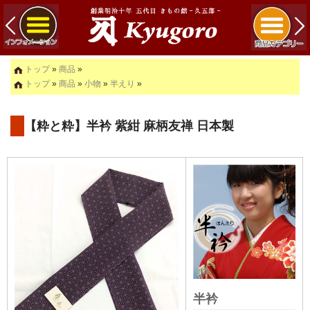
トップ
»
商品
»
トップ
»
商品
»
小物
»
半えり
»
【粋と粋】半衿 紫紺 麻柄友禅 日本製
半衿