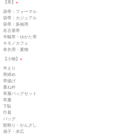
【帯】
»
袋帯：フォーマル
袋帯：カジュアル
袋帯：振袖用
名古屋帯
半幅帯・ゆかた帯
キモノカフェ
単衣用・夏物
【小物】
»
半えり
帯締め
帯揚げ
重ね衿
草履バッグセット
草履
下駄
巾着
バッグ
髪飾り・かんざし
扇子・末広