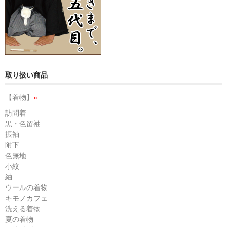
取り扱い商品
【着物】
»
訪問着
黒・色留袖
振袖
附下
色無地
小紋
紬
ウールの着物
キモノカフェ
洗える着物
夏の着物