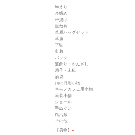
半えり
帯締め
帯揚げ
重ね衿
草履バッグセット
草履
下駄
巾着
バッグ
髪飾り・かんざし
扇子・末広
酒袋
雨の日用小物
キモノカフェ用小物
着装小物
ショール
手ぬぐい
風呂敷
その他
【男物】
»