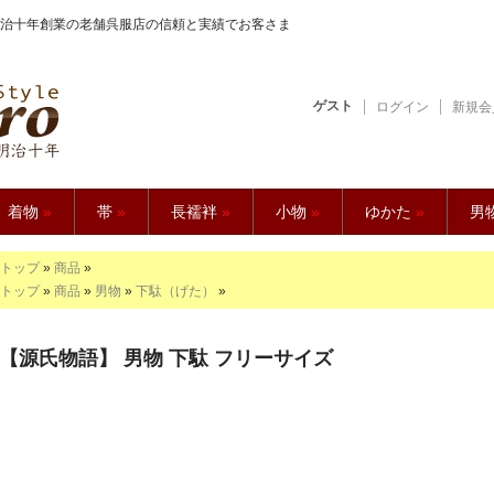
治十年創業の老舗呉服店の信頼と実績でお客さま
ゲスト
ログイン
新規会
【久五郎】
着物
»
帯
»
長襦袢
»
小物
»
ゆかた
»
男
トップ
»
商品
»
トップ
»
商品
»
男物
»
下駄（げた）
»
【源氏物語】 男物 下駄 フリーサイズ