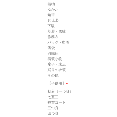
着物
ゆかた
角帯
兵児帯
下駄
草履・雪駄
作務衣
バッグ・巾着
酒袋
羽織紐
着装小物
扇子・末広
踊りの衣装
その他
【子供用】
»
初着（一つ身）
七五三
被布コート
三つ身
四つ身