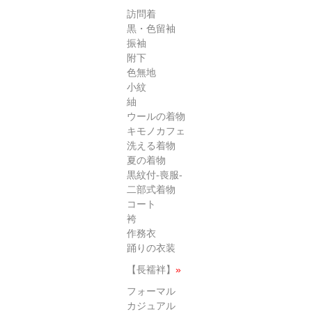
訪問着
黒・色留袖
振袖
附下
色無地
小紋
紬
ウールの着物
キモノカフェ
洗える着物
夏の着物
黒紋付-喪服-
二部式着物
コート
袴
作務衣
踊りの衣装
【長襦袢】
»
フォーマル
カジュアル