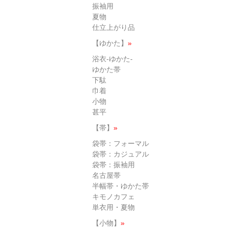
振袖用
夏物
仕立上がり品
【ゆかた】
»
浴衣-ゆかた-
ゆかた帯
下駄
巾着
小物
甚平
【帯】
»
袋帯：フォーマル
袋帯：カジュアル
袋帯：振袖用
名古屋帯
半幅帯・ゆかた帯
キモノカフェ
単衣用・夏物
【小物】
»