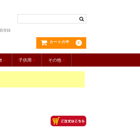
員登録
カートの中
0
物
»
子供用
»
その他
»